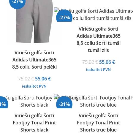
-27%
-27%
Vīriešu golfa šorti
Adidas Ultimate365
8,5 collu šorti tumši
tumši zils
Vīriešu golfa šorti
Adidas Ultimate365
Original
Current
75,02
€
55,06
€
8,5 collu šorti pelēki
price
price
ieskaitot PVN
was:
is:
Original
Current
75,02
€
55,06
€
75,02 €.
55,06 €.
price
price
ieskaitot PVN
was:
is:
75,02 €.
55,06 €.
31%
-31%
Vīriešu golfa šorti
Vīriešu golfa šorti
Footjoy Tonal Print
Footjoy Tonal Print
Shorts black
Shorts true blue