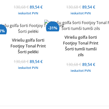
Original
Current
Original
Curren
130,68
€
89,54
€
130,68
€
89,54
€
price
price
price
price
ieskaitot PVN
ieskaitot PVN
was:
is:
was:
is:
130,68 €.
89,54 €.
130,68 €.
89,54 €.
-31%
31%
Vīriešu golfa šorti
Vīriešu golfa šorti
Footjoy Tonal Print
Footjoy Tonal Print
Šorti tumši tumši
Šorti pelēki
zils
Original
Current
130,68
€
89,54
€
Original
Curren
130,68
€
89,54
€
price
price
ieskaitot PVN
price
price
ieskaitot PVN
was:
is:
was:
is:
130,68 €.
89,54 €.
130,68 €.
89,54 €.