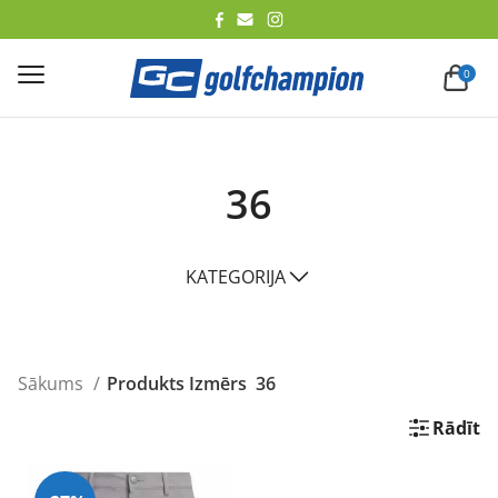
lēt
0
36
KATEGORIJA
Sākums
Produkts Izmērs
36
Rādīt