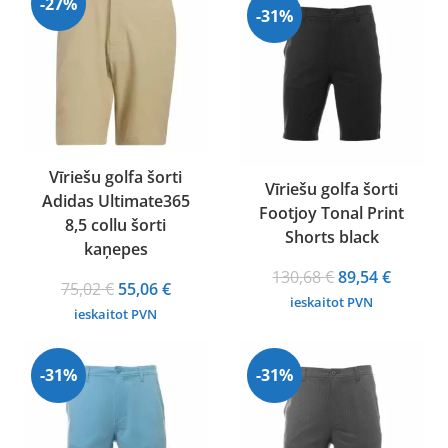
-27%
-31%
Vīriešu golfa šorti
Vīriešu golfa šorti
Adidas Ultimate365
Footjoy Tonal Print
8,5 collu šorti
Shorts black
kaņepes
Original
Curren
130,68
€
89,54
€
Original
Current
75,02
€
55,06
€
price
price
ieskaitot PVN
price
price
ieskaitot PVN
was:
is:
was:
is:
130,68 €.
89,54 €.
75,02 €.
55,06 €.
-31%
-31%