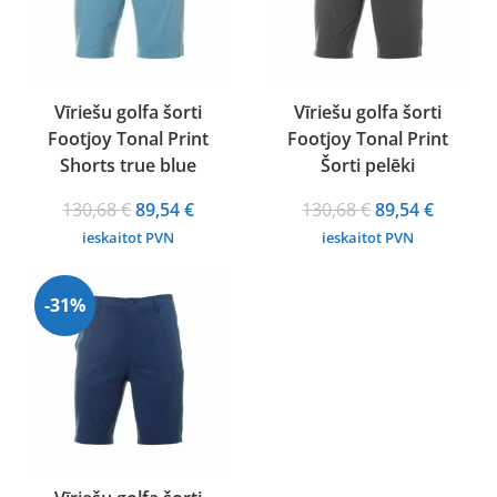
Vīriešu golfa šorti
Vīriešu golfa šorti
Footjoy Tonal Print
Footjoy Tonal Print
Shorts true blue
Šorti pelēki
Original
Current
Original
Curren
130,68
€
89,54
€
130,68
€
89,54
€
price
price
price
price
ieskaitot PVN
ieskaitot PVN
was:
is:
was:
is:
130,68 €.
89,54 €.
130,68 €.
89,54 €.
-31%