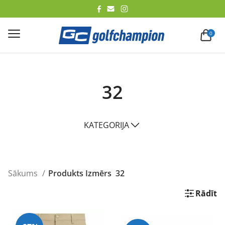
lēt
0
32
KATEGORIJA
Sākums
Produkts Izmērs
32
Rādīt