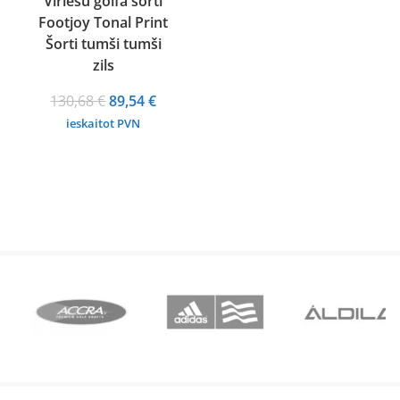
Vīriešu golfa šorti
Footjoy Tonal Print
Šorti tumši tumši
zils
Original
Current
130,68
€
89,54
€
price
price
ieskaitot PVN
was:
is:
130,68 €.
89,54 €.