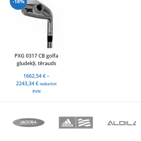
-18%
PXG 0317 CB golfa
gludekļi, tērauds
1662,54
€
–
Price
2243,34
€
ieskaitot
range:
PVN
1662,54 €
through
2243,34 €