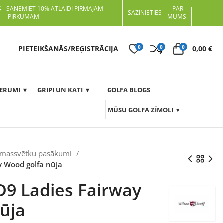
 - SAŅEMIET 10% ATLAIDI PIRMAJAM
PAR
SAZINIETIES
PIRKUMAM
MUMS
0
0
0
t
PIETEIKŠANĀS/REĢISTRĀCIJA
0,00
€
DERUMI
GRIPI UN KATI
GOLFA BLOGS
MŪSU GOLFA ZĪMOLI
emassvētku pasākumi
y Wood golfa nūja
 D9 Ladies Fairway
ūja