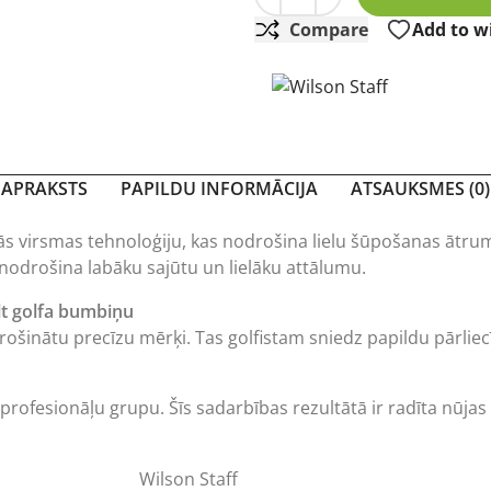
Compare
Add to wi
APRAKSTS
PAPILDU INFORMĀCIJA
ATSAUKSMES (0)
ās virsmas tehnoloģiju, kas nodrošina lielu šūpošanas ātrumu 
 nodrošina labāku sajūtu un lielāku attālumu.
lt golfa bumbiņu
drošinātu precīzu mērķi. Tas golfistam sniedz papildu pārlie
profesionāļu grupu. Šīs sadarbības rezultātā ir radīta nūjas
Wilson Staff