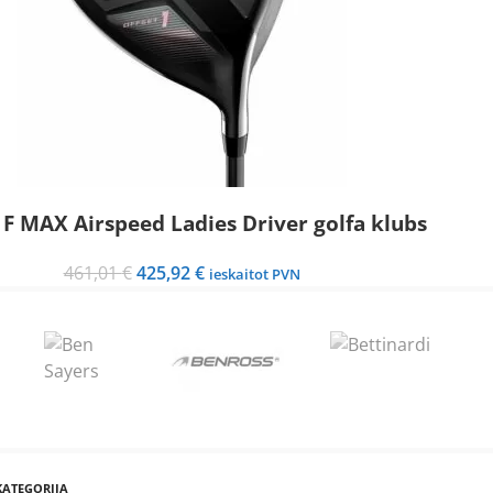
 F MAX Airspeed Ladies Driver golfa klubs
C
Original
Current
461,01
€
425,92
€
ieskaitot PVN
price
price
was:
is:
461,01 €.
425,92 €.
KATEGORIJA