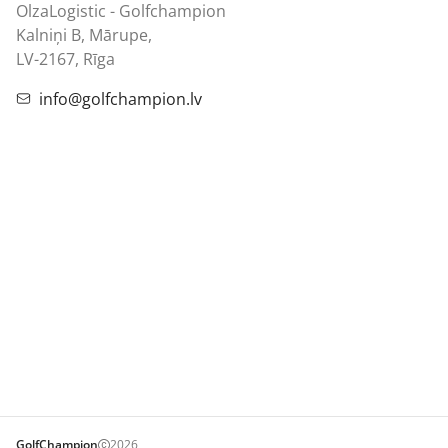
OlzaLogistic - Golfchampion
Kalniņi B, Mārupe,
LV-2167, Rīga
info@golfchampion.lv
GolfChampion
2026