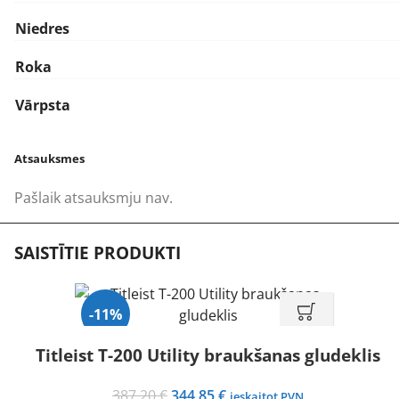
Niedres
Roka
Vārpsta
Atsauksmes
Pašlaik atsauksmju nav.
SAISTĪTIE PRODUKTI
-11%
Titleist T-200 Utility braukšanas gludeklis
Original
Current
387,20
€
344,85
€
ieskaitot PVN