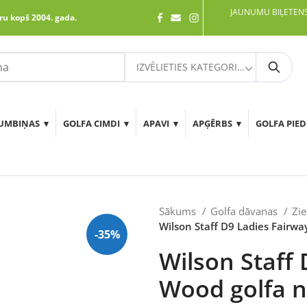
JAUNUMU BIĻETENS
ru kopš 2004. gada.
IZVĒLIETIES KATEGORIJU
Meklē
UMBIŅAS
GOLFA CIMDI
APAVI
APĢĒRBS
GOLFA PIE
Sākums
Golfa dāvanas
Zi
Wilson Staff D9 Ladies Fairwa
-35%
Wilson Staff
Wood golfa n