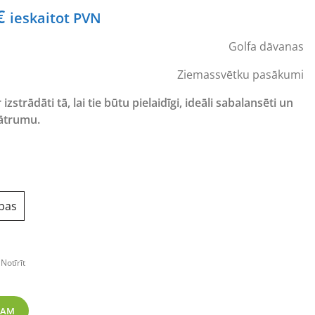
Price
€
ieskaitot PVN
range:
Golfa dāvanas
180,29 €
through
Ziemassvētku pasākumi
277,09 €
izstrādāti tā, lai tie būtu pielaidīgi, ideāli sabalansēti un
 ātrumu.
ības
Notīrīt
way Wood golfa nūja daudzums
ZAM