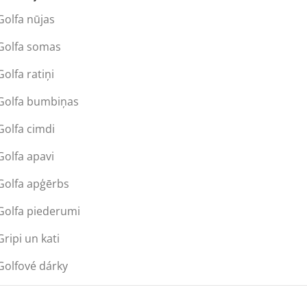
Golfa nūjas
Golfa somas
Golfa ratiņi
Golfa bumbiņas
Golfa cimdi
Golfa apavi
Golfa apģērbs
Golfa piederumi
Gripi un kati
Golfové dárky