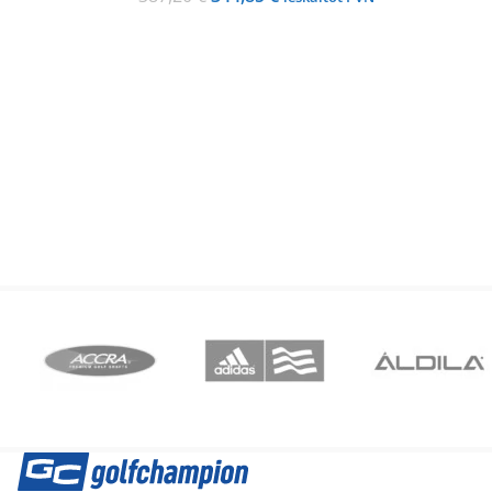
price
price
was:
is:
387,20 €.
344,85 €.