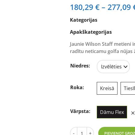
180,29
€
–
277,09
Kategorijas
Apakškategorijas
Jaunie Wilson Staff metieni ir 
radītu neticamu golfa nūjas
Niedres:
Roka:
Kreisā
Ties
Vārpsta:
Dāmu Flex
Wilson Staff D9 Ladies Fair
-
+
PIEVIENOT GRO