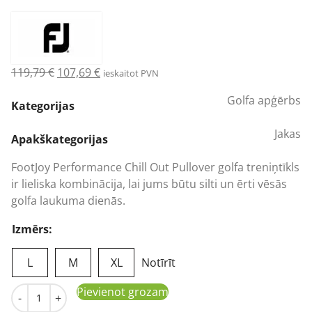
Original
Current
119,79
€
107,69
€
ieskaitot PVN
price
price
Golfa apģērbs
was:
is:
Kategorijas
119,79 €.
107,69 €.
Jakas
Apakškategorijas
FootJoy Performance Chill Out Pullover golfa treniņtīkls
ir lieliska kombinācija, lai jums būtu silti un ērti vēsās
golfa laukuma dienās.
Izmērs:
L
M
XL
Notīrīt
Vīriešu golfa treniņtīkls Footjoy Performance Chill Out P
Pievienot grozam
-
+