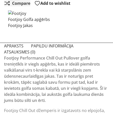
Compare
Add to wishlist
Footjoy Golfa apģērbs
Footjoy Jakas
APRAKSTS
PAPILDU INFORMĀCIJA
ATSAUKSMES (0)
FootJoy Performance Chill Out Pullover golfa
treniņtīkls ir viegls apģērbs, kas ir ideāli piemērots
valkāšanai virs t-krekla vai kā starpslānis zem
ūdensnecaurlaidīgas jakas. Tas ir noturīgs pret
krokām, tāpēc saglabā savu formu pat tad, kad ir
ievietots golfa somas kabatā, un ir viegli kopjams. Šī ir
ideāla kombinācija, lai aukstās golfa laukuma dienās
jums būtu silti un ērti.
Footjoy
Chill Out džemperis ir izgatavots no elpojoša,