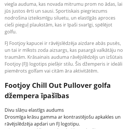
viegla auduma, kas novada mitrumu prom no ādas, lai
jūs justos ērti un sausi. Sportiskais piegriezums
nodrošina izteiksmīgu siluetu, un elastīgās aproces
cieši pieguļ plaukstām, kas ir īpaši svarīgi, spēlējot
golfu.
FJ Footjoy kapucei ir rāvējslēdzēja aizdare abās pusēs,
un tai ir mīksts zoda aizsargs, kas pasargā valkātāju no
traumām. Krāsainais auduma rāvējslēdzējs un izšūtais
Footjoy (FJ) logotips piešķir stilu. Šis džemperis ir ideāli
piemērots golfam vai citām āra aktivitātēm.
Footjoy Chill Out Pullover golfa
džempera īpašības
Divu slāņu elastīgs audums
Drosmīga krāsu gamma ar kontrastējošu apkakles un
rāvējslēdzēja apdari un FJ logotipu.