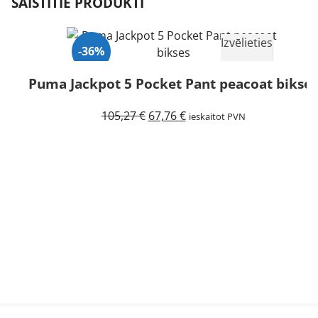
SAISTĪTIE PRODUKTI
Izvēlieties
-36%
Puma Jackpot 5 Pocket Pant peacoat bikses
Izpārdots
Original
Current
105,27
€
67,76
€
ieskaitot PVN
price
price
was:
is:
105,27 €.
67,76 €.