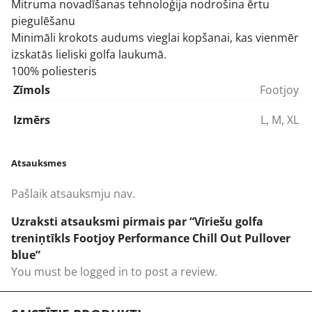
Mitruma novadīšanas tehnoloģija nodrošina ērtu
piegulēšanu
Minimāli krokots audums vieglai kopšanai, kas vienmēr
izskatās lieliski golfa laukumā.
100% poliesteris
Zīmols
Footjoy
Izmērs
L
,
M
,
XL
Atsauksmes
Pašlaik atsauksmju nav.
Uzraksti atsauksmi pirmais par “Vīriešu golfa
treniņtīkls Footjoy Performance Chill Out Pullover
blue”
You must be
logged in
to post a review.