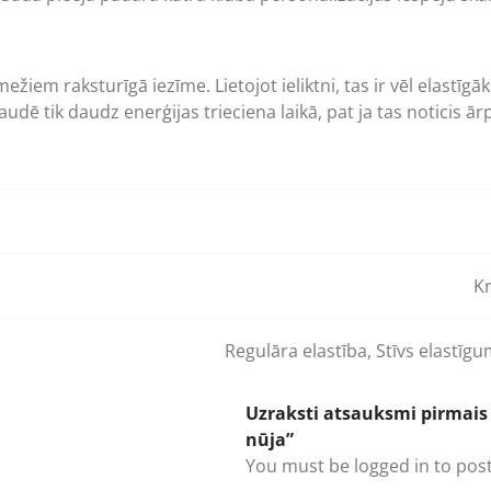
iem raksturīgā iezīme. Lietojot ieliktni, tas ir vēl elastīgāk
audē tik daudz enerģijas trieciena laikā, pat ja tas noticis ā
Kr
Regulāra elastība
,
Stīvs elastīg
Uzraksti atsauksmi pirmais
nūja”
You must be
logged in
to post