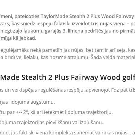
s līmeni, pateicoties TaylorMade Stealth 2 Plus Wood Fairwa
ars, kas sniedz iespēju faktiski izveidot trīs nūjas vienā – 
asniegt zaļo laukumu garajās 3. līmeņa bedrītēs jau no pirmā
smīga kā jebkad.
regulējamāks nekā pamatlīnijas nūjas, bet tam ir arī seja, ka
rīdī vēl lielāku, kas nozīmē attālumu. Šāda veida materiāls i
Made Stealth 2 Plus Fairway Wood golf
s un veiktspējas regulēšanas iespēju, apvienojot līdz pat tr
iņas lidojuma augstumu.
 par +/- 2°, kā arī ietekmēt lidojuma trajektoriju.
idojuma trajektorijas pievilkšanu vai izplūšanu.
s wood, jūs faktiski vienā komplektā saņemat vairākas nūjas