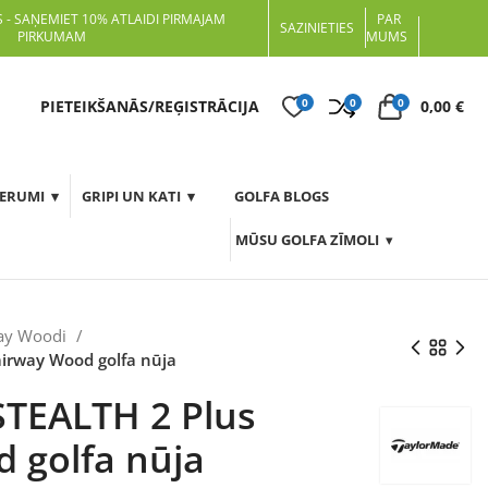
 - SAŅEMIET 10% ATLAIDI PIRMAJAM
PAR
SAZINIETIES
PIRKUMAM
MUMS
0
0
0
t
PIETEIKŠANĀS/REĢISTRĀCIJA
0,00
€
DERUMI
GRIPI UN KATI
GOLFA BLOGS
MŪSU GOLFA ZĪMOLI
ay Woodi
irway Wood golfa nūja
STEALTH 2 Plus
 golfa nūja