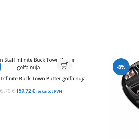
-8%
 Infinite Buck Town Putter golfa nūja
Original
Current
05,70
€
159,72
€
ieskaitot PVN
price
price
was:
is:
205,70 €.
159,72 €.