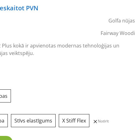
urrent
ieskaitot PVN
rice
Golfa nūjas
s:
08,20 €.
Fairway Woodi
2 Plus kokā ir apvienotas modernas tehnoloģijas un
ūjas veiktspēju.
ības
ba
Stīvs elastīgums
X Stiff Flex
Notīrīt
Fairway Wood golfa nūja daudzums