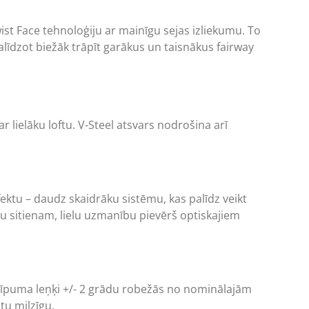
t Face tehnoloģiju ar mainīgu sejas izliekumu. To
alīdzot biežāk trāpīt garākus un taisnākus fairway
 lielāku loftu. V-Steel atsvars nodrošina arī
fektu – daudz skaidrāku sistēmu, kas palīdz veikt
lvu sitienam, lielu uzmanību pievērš optiskajiem
 slīpuma leņķi +/- 2 grādu robežās no nominālajām
tu milzīgu.