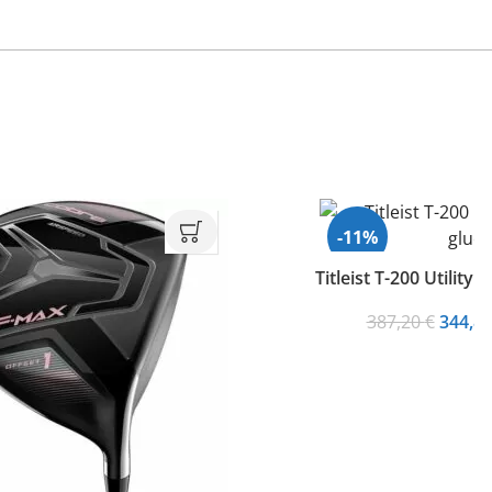
-11%
Titleist T-200 Utility
Origin
387,20
€
344,8
price
was:
387,20