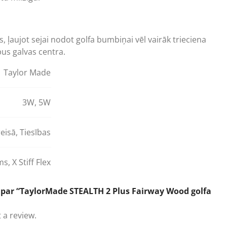
s, ļaujot sejai nodot golfa bumbiņai vēl vairāk trieciena
rpus galvas centra.
Taylor Made
3W
,
5W
eisā
,
Tiesības
ums
,
X Stiff Flex
 par “TaylorMade STEALTH 2 Plus Fairway Wood golfa
 a review.