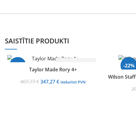
SAISTĪTIE PRODUKTI
IZVĒLIETIES
-15%
-22%
Taylor Made Rory 4+
Wilson Staff
Original
Current
407,77
€
347,27
€
ieskaitot PVN
Izpārdots
price
price
2
was:
is:
407,77 €.
347,27 €.