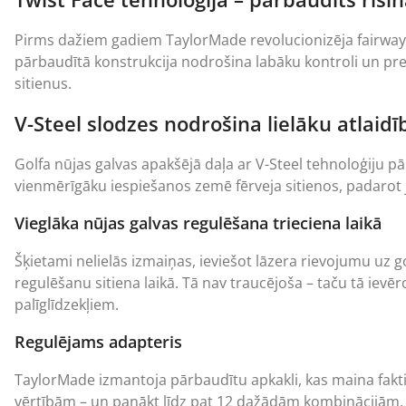
Pirms dažiem gadiem TaylorMade revolucionizēja fairway 
pārbaudītā konstrukcija nodrošina labāku kontroli un preci
sitienus.
V-Steel slodzes nodrošina lielāku atlaid
Golfa nūjas galvas apakšējā daļa ar V-Steel tehnoloģiju pā
vienmērīgāku iespiešanos zemē fērveja sitienos, padarot j
Vieglāka nūjas galvas regulēšana trieciena laikā
Šķietami nelielās izmaiņas, ieviešot lāzera rievojumu uz g
regulēšanu sitiena laikā. Tā nav traucējoša – taču tā ievēr
palīglīdzekļiem.
Regulējams adapteris
TaylorMade izmantoja pārbaudītu apkakli, kas maina faktis
vērtībām – un panākt līdz pat 12 dažādām kombinācijām. Š