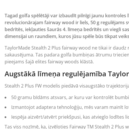
Tagad golfa spēlētāji var izbaudīt pilnīgi jaunu kontrole
revolucionārajam fairway wood ir liels, 50 g regulējams sv
bedrītēs, iekļauties šaurās 4. līmeņa bedrītēs un viegli s
dimensijai un raundiem, kuros jūsu spēle būs tikpat veik
TaylorMade Stealth 2 Plus fairway wood ne tikai ir daudz 
sakausējuma. Tas padara golfa bumbiņas ātrumu trieciena b
pieejams šajā elites fairway woods klāstā.
Augstākā līmeņa regulējamība Taylor
Stealth 2 Plus FW modelis piedāvā visaugstāko trajektorija
50 gramu bīdāms atsvars, ar kuru var kontrolēt bumb
Izmantojot adaptera tehnoloģiju, mēs varam mainīt loftu
Iespēja aizvērt/atvērt priekšpusi, kas atvieglo lodītes l
Tas viss nozīmē, ka, izvēloties Fairway TM Stealth 2 Plu