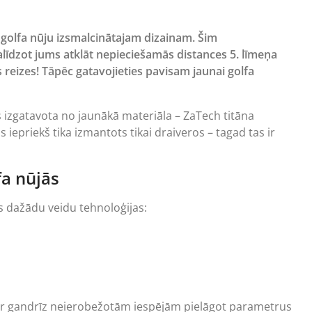
y golfa nūju izsmalcinātajam dizainam. Šim
palīdzot jums atklāt nepieciešamās distances 5. līmeņa
s reizes! Tāpēc gatavojieties pavisam jaunai golfa
s izgatavota no jaunākā materiāla – ZaTech titāna
epriekš tika izmantots tikai draiveros – tagad tas ir
a nūjās
īs dažādu veidu tehnoloģijas:
 – ar gandrīz neierobežotām iespējām pielāgot parametrus