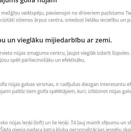
mežģīņu veiktspēju, pievienojot no driveriem pazīstamo Twis
zitāti sitienos ārpus centra, sniedzot lielāku iecietību un p
ību un vieglāku mijiedarbību ar zemi.
rvieto nūjas smaguma centru, ļaujot vieglāk izdarīt šūpoles ar
ūsu spēli pārliecinošāku un efektīvāku.
olfa nūjas galvas virsmas, ir radījušas diezgan interesantu e
ojami palīdz tiem golfa spēlētājiem, kuri, izlīdzinot nūjas ga
ko nūjas leņķi (loft) un lie leņķi. Tā ļauj mainīt slīpumu un
āda pieeja padara katra kluba personalizācijas iespēju skai