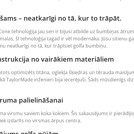
ams – neatkarīgi no tā, kur to trāpāt.
 Cone tehnoloģija jau sen ir bijusi atbilde uz bumbiņas ātru
malas, šī tehnoloģija tagad ir vēl modernāka. Jūsu sitienu gar
mu neatkarīgi no tā, kur trāpīsiet golfa bumbiņu.
onstrukcija no vairākiem materiāliem
tots optimizēts titāna, oglekļa šķiedras un tērauda maisī
ā, kā TaylorMade inženieri bija iecerējuši. Šāds mūsdienīgs 
ruma palielināšanai
 virsmu saviem koka kokiem. Šis sakausējums ir pierādījis, ka 
tiek izdarīts no virsmas ārpus centra.
inājums golfa nūjām