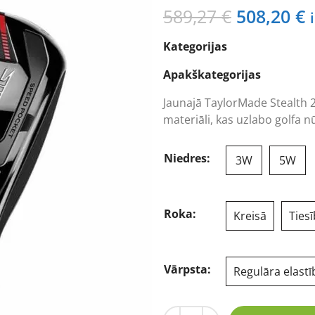
Original
C
589,27
€
508,20
€
price
p
Kategorijas
was:
i
589,27 €.
5
Apakškategorijas
Jaunajā TaylorMade Stealth 
materiāli, kas uzlabo golfa n
Niedres:
3W
5W
Roka:
Kreisā
Ties
Vārpsta:
Regulāra elastī
TaylorMade STEALTH 2 Plus 