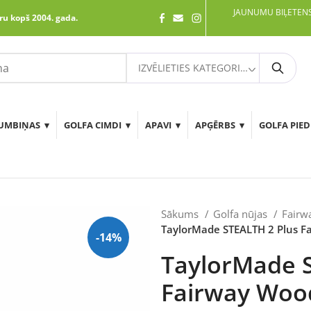
JAUNUMU BIĻETENS
ru kopš 2004. gada.
IZVĒLIETIES KATEGORIJU
Meklē
UMBIŅAS
GOLFA CIMDI
APAVI
APĢĒRBS
GOLFA PIE
Sākums
Golfa nūjas
Fairw
TaylorMade STEALTH 2 Plus Fa
-14%
TaylorMade 
Fairway Wood