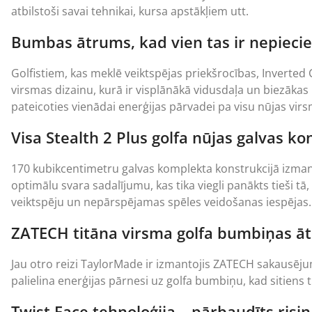
atbilstoši savai tehnikai, kursa apstākļiem utt.
Bumbas ātrums, kad vien tas ir nepiecieš
Golfistiem, kas meklē veiktspējas priekšrocības, Inverted
virsmas dizainu, kurā ir visplānākā vidusdaļa un biezākas 
pateicoties vienādai enerģijas pārvadei pa visu nūjas virs
Visa Stealth 2 Plus golfa nūjas galvas k
170 kubikcentimetru galvas komplekta konstrukcijā izman
optimālu svara sadalījumu, kas tika viegli panākts tieši t
veiktspēju un nepārspējamas spēles veidošanas iespējas.
ZATECH titāna virsma golfa bumbiņas āt
Jau otro reizi TaylorMade ir izmantojis ZATECH sakausējuma
palielina enerģijas pārnesi uz golfa bumbiņu, kad sitiens 
Twist Face tehnoloģija – pārbaudīts ris