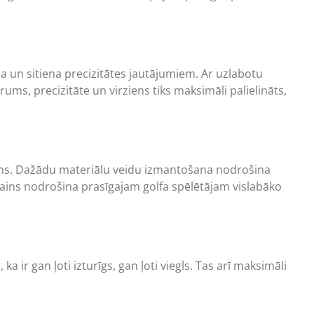
ma un sitiena precizitātes jautājumiem. Ar uzlabotu
ums, precizitāte un virziens tiks maksimāli palielināts,
jums. Dažādu materiālu veidu izmantošana nodrošina
dizains nodrošina prasīgajam golfa spēlētājam vislabāko
ir gan ļoti izturīgs, gan ļoti viegls. Tas arī maksimāli