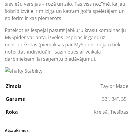
sieviešu versijas – rozā un zilo. Tas viss nozīmē, ka jau
šobrīd izvēle ir milzīga un katram golfa spēlētājam un
golferim ir kas piemērots.
Pateicoties iespējai pasūtīt jebkuru krāsu kombināciju
MySpider variantā, izvēles iespējas ir gandrīz
neierobežotas (piemaksas par MySpider nūjām tiek
noteiktas individuāli – sazinieties ar veikala
darbiniekiem, lai saņemtu piedāvājumu).
Zīmols
Taylor Made
Garums
33"
,
34"
,
35"
Roka
Kreisā
,
Tiesības
Atsauksmes