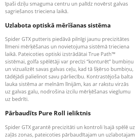
īpaši dziļu smaguma centru un palīdz novērst galvas
sagriešanos trieciena laikā.
Uzlabota optiskā mērīšanas sistēma
Spider GTX putteris piedāvā pilnīgi jaunu precizitātes
līmeni mērķēšanas un novietojuma sistēmā trieciena
laikā. Pateicoties optiski izstrādātai True Path™
sistēmai, golfa spēlētāji var precīzi “konturēt” bumbiņu
un vizualizēt savas galvas ceļu, kad tā šķērso bumbiņu,
tādējādi palielinot savu pārliecību. Kontrastējoša balta
lauka sistēma ar melnām līnijām, kas ar rakstu virzās
uz galvas galu, nodrošina izcilu mērķēšanas vieglumu
uz bedrīti.
Pārbaudīts Pure Roll ieliktnis
Spider GTX garantē precizitāti un kontroli īsajā spēlē uz
zaļās zonas, pateicoties pārbaudītajam un uzlabotajam