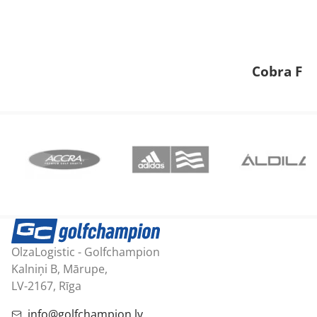
Cobra F M
OlzaLogistic - Golfchampion
Kalniņi B, Mārupe,
LV-2167, Rīga
info@golfchampion.lv