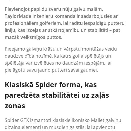
Pievienojot papildu svaru nūju galvu malām,
TaylorMade inženieru komanda ir sadarbojusies ar
profesionāliem golferiem, lai radītu iespaidīgu putteru
līniju, kas izceļas ar atkārtojamību un stabilitāti – pat
mazāk veiksmīgos puttos.
Pieejamo galviņu krāsu un vārpstu montāžas veidu
daudzveidība nozīmē, ka katrs golfa spēlētājs un
spēlētāja var izvēlēties no daudzām iespējām, lai
pielāgotu savu jauno
putteri
savai gaumei.
Klasiskā Spider forma, kas
paredzēta stabilitātei uz zaļās
zonas
Spider GTX izmantoti klasiskie ikonisko Mallet galviņu
dizaina elementi un mūsdienīgs stils, lai apvienotu