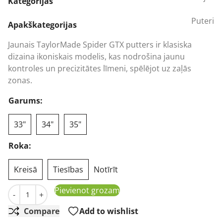
was:
is:
Kategorijas
493,68 €.
412,61 €.
Puteri
Apakškategorijas
Jaunais TaylorMade Spider GTX putters ir klasiska
dizaina ikoniskais modelis, kas nodrošina jaunu
kontroles un precizitātes līmeni, spēlējot uz zaļās
zonas.
Garums:
33"
34"
35"
Roka:
Kreisā
Tiesības
Notīrīt
TaylorMade Spider GTX Women Putter Pink Single Bend 
Pievienot grozam
-
+
Compare
Add to wishlist