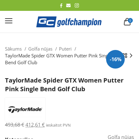
lēt
0
Sākums
Golfa nūjas
Puteri
TaylorMade Spider GTX Women Putter Pink Single
-16%
Bend Golf Club
TaylorMade Spider GTX Women Putter
Pink Single Bend Golf Club
Original
Current
493,68
€
412,61
€
ieskaitot PVN
price
price
Golfa nūjas