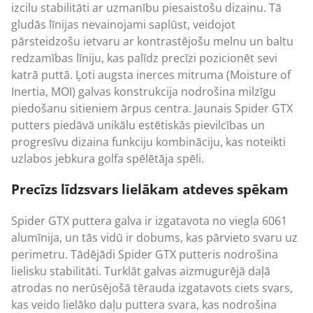
izcilu stabilitāti ar uzmanību piesaistošu dizainu. Tā
gludās līnijas nevainojami saplūst, veidojot
pārsteidzošu ietvaru ar kontrastējošu melnu un baltu
redzamības līniju, kas palīdz precīzi pozicionēt sevi
katrā puttā. Ļoti augsta inerces mitruma (Moisture of
Inertia, MOI) galvas konstrukcija nodrošina milzīgu
piedošanu sitieniem ārpus centra. Jaunais Spider GTX
putters piedāvā unikālu estētiskās pievilcības un
progresīvu dizaina funkciju kombināciju, kas noteikti
uzlabos jebkura golfa spēlētāja spēli.
Precīzs līdzsvars lielākam atdeves spēkam
Spider GTX puttera galva ir izgatavota no viegla 6061
alumīnija, un tās vidū ir dobums, kas pārvieto svaru uz
perimetru. Tādējādi Spider GTX putteris nodrošina
lielisku stabilitāti. Turklāt galvas aizmugurējā daļā
atrodas no nerūsējošā tērauda izgatavots ciets svars,
kas veido lielāko daļu puttera svara, kas nodrošina