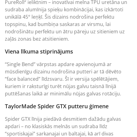
PureRoll² ieliktnim – inovatīvai melna TPU uretāna un
sudraba alumīnija spieķu kombinācijai, kas izkārtoti
unikālā 45° leņķī. Šis dizains nodrošina perfektu
topspinu, kad bumbiņa saskaras ar virsmu, lai
nodrošinātu perfektu un ātru pāreju uz sitieniem uz
zaļās zonas bez atsitieniem.
Viena līkuma stiprinājums
“Single Bend” vārpstas apdare apvienojumā ar
mūsdienīgu dizainu nodrošina putteri ar tā dēvēto
“face balanced” līdzsvaru. Šī ir versija spēlētājiem,
kuriem ir raksturīgi turēt nūjas galvu taisnā līnijā
puttēšanas laikā ar minimālu nūjas galvas rotāciju.
TaylorMade Spider GTX putteru ģimene
Spider GTX līnija piedāvā desmitiem dažādu galvas
apdari – no klasiskās melnās un sudraba līdz
“sportiskajai” sarkanajai un baltajai, kā arī divas