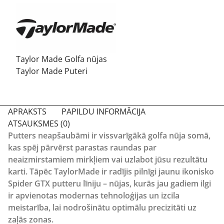
Taylor Made Golfa nūjas
Taylor Made Puteri
APRAKSTS
PAPILDU INFORMĀCIJA
ATSAUKSMES (0)
Putters neapšaubāmi ir vissvarīgākā golfa nūja somā,
kas spēj pārvērst parastas raundas par
neaizmirstamiem mirkļiem vai uzlabot jūsu rezultātu
karti. Tāpēc TaylorMade ir radījis pilnīgi jaunu ikonisko
Spider GTX putteru līniju – nūjas, kurās jau gadiem ilgi
ir apvienotas modernas tehnoloģijas un izcila
meistarība, lai nodrošinātu optimālu precizitāti uz
zaļās zonas.