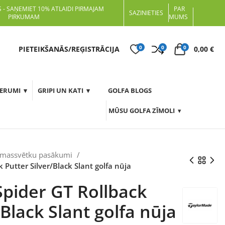
 - SAŅEMIET 10% ATLAIDI PIRMAJAM
PAR
SAZINIETIES
PIRKUMAM
MUMS
0
0
0
t
PIETEIKŠANĀS/REĢISTRĀCIJA
0,00
€
DERUMI
GRIPI UN KATI
GOLFA BLOGS
MŪSU GOLFA ZĪMOLI
emassvētku pasākumi
 Putter Silver/Black Slant golfa nūja
pider GT Rollback
/Black Slant golfa nūja