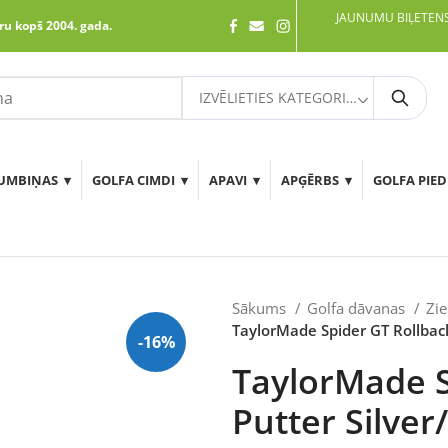
JAUNUMU BIĻETENS
ru kopš 2004. gada.
IZVĒLIETIES KATEGORIJU
Meklē
UMBIŅAS
GOLFA CIMDI
APAVI
APĢĒRBS
GOLFA PIE
Sākums
Golfa dāvanas
Zi
TaylorMade Spider GT Rollback
-16%
TaylorMade S
Putter Silver