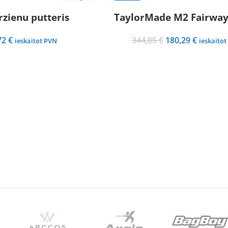
-48%
rzienu putteris
TaylorMade M2 Fairwa
Original
Current
72
€
344,85
€
180,29
€
ieskaitot PVN
ieskaitot
price
price
was:
is:
344,85 €.
180,29 €