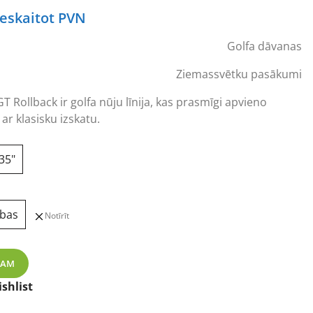
urrent
ieskaitot PVN
rice
Golfa dāvanas
s:
72,68 €.
Ziemassvētku pasākumi
 Rollback ir golfa nūju līnija, kas prasmīgi apvieno
ar klasisku izskatu.
35"
ības
Notīrīt
k Putter Silver/Black Slant golfa nūja daudzums
ZAM
shlist