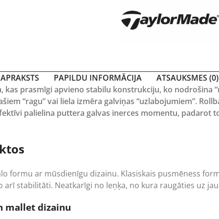
APRAKSTS
PAPILDU INFORMĀCIJA
ATSAUKSMES (0)
a, kas prasmīgi apvieno stabilu konstrukciju, ko nodrošina “ma
īpašiem “ragu” vai liela izmēra galviņas “uzlabojumiem”. Ro
ektīvi palielina puttera galvas inerces momentu, padarot t
ektos
lo formu ar mūsdienīgu dizainu. Klasiskais pusmēness forma
 arī stabilitāti. Neatkarīgi no leņķa, no kura raugāties uz jau
n mallet dizainu