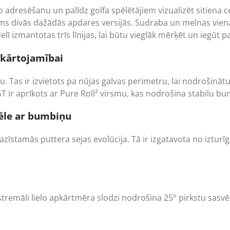
lo adresēšanu un palīdz golfa spēlētājiem vizualizēt sitiena c
eejams divās dažādās apdares versijās. Sudraba un melnas vie
lī izmantotas trīs līnijas, lai būtu vieglāk mērķēt un iegūt p
atkārtojamībai
 Tas ir izvietots pa nūjas galvas perimetru, lai nodrošinātu vē
er GT ir aprīkots ar Pure Roll² virsmu, kas nodrošina stabilu 
pēle ar bumbiņu
īstamās puttera sejas evolūcija. Tā ir izgatavota no izturīga
tremāli lielo apkārtmēra slodzi nodrošina 25° pirkstu sasvēr