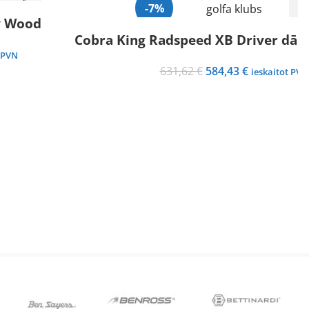
-7%
y Wood
Cobra King Radspeed XB Driver dām
 PVN
Original
Current
631,62
€
584,43
€
ieskaitot PVN
price
price
.
was:
is:
631,62 €.
584,43 €.