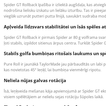
Spider GT Rollback īpašība ir izliektā augšdaļa, kas atvieg
nodrošina lielisku izskatu un lielāku izturību. Tas ir pi
vieglāk uzrunāt putteri putta līnijā, savukārt sudraba mode
Apļveida līdzsvars stabilitātei un īsās spēles 
Spider GT Rollback ir pirmais Spider ar 80 g volframa svaru.
ļoti stabils, izpildot sitienus ārpus centra. Turklāt Spid
Stabils golfa bumbiņas ritošais laukums un s
Pure Roll ir jaunākā TaylorMade jau pārbaudītās un labi paz
kas novietotas 45° leņķī, lai bumbiņa vienmērīgi ripotu.
Neliela nūjas galvas rotācija
Īsā, leņķveida mešanas kāja apvienojumā ar Spider GT eks
visiem spēlētājiem ar nelielu sejas rotāciju šūpoles laikā.