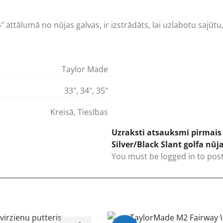
attālumā no nūjas galvas, ir izstrādāts, lai uzlabotu sajūtu, p
Taylor Made
33"
,
34"
,
35"
Kreisā
,
Tiesības
Uzraksti atsauksmi pirmais 
Silver/Black Slant golfa nūj
You must be
logged in
to post