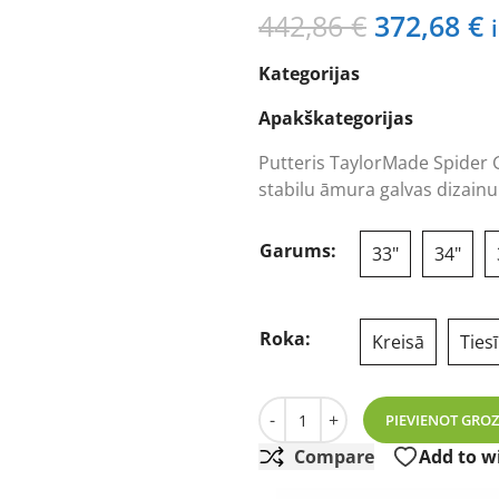
Original
C
442,86
€
372,68
€
price
p
Kategorijas
was:
i
442,86 €.
3
Apakškategorijas
Putteris TaylorMade Spider GT
stabilu āmura galvas dizainu 
Garums:
33"
34"
Roka:
Kreisā
Ties
TaylorMade Spider GT Rollbac
-
+
PIEVIENOT GRO
Compare
Add to wi