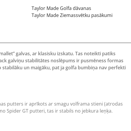
Taylor Made Golfa dāvanas
Taylor Made Ziemassvētku pasākumi
llet” galvas, ar klasisku izskatu. Tas noteikti patiks
llback galviņu stabilitātes noslēpums ir pusmēness formas
o stabilāku un maigāku, pat ja golfa bumbiņa nav perfekti
s putters ir aprīkots ar smagu volframa stieni (atrodas
no Spider GT putteri, tas ir stabils no jebkura leņķa.