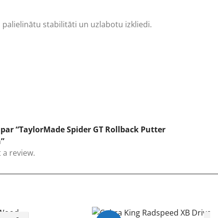
alielinātu stabilitāti un uzlabotu izkliedi.
par “TaylorMade Spider GT Rollback Putter
a”
 a review.