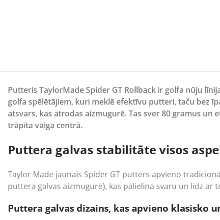
Putteris TaylorMade Spider GT Rollback ir golfa nūju līnij
golfa spēlētājiem, kuri meklē efektīvu putteri, taču bez 
atsvars, kas atrodas aizmugurē. Tas sver 80 gramus un ef
trāpīta vaiga centrā.
Puttera galvas stabilitāte visos asp
Taylor Made
jaunais Spider GT putters apvieno tradicionā
puttera galvas aizmugurē), kas palielina svaru un līdz ar to
Puttera galvas dizains, kas apvieno klasisko u