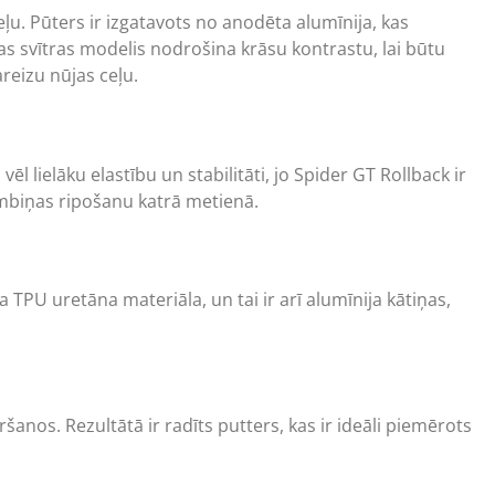
eļu. Pūters ir izgatavots no anodēta alumīnija, kas
nas svītras modelis nodrošina krāsu kontrastu, lai būtu
areizu nūjas ceļu.
l lielāku elastību un stabilitāti, jo Spider GT Rollback ir
bumbiņas ripošanu katrā metienā.
 TPU uretāna materiāla, un tai ir arī alumīnija kātiņas,
šanos. Rezultātā ir radīts
putters
, kas ir ideāli piemērots