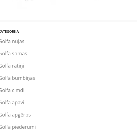
KATEGORIJA
Golfa nūjas
Golfa somas
Golfa ratiņi
Golfa bumbiņas
Golfa cimdi
Golfa apavi
Golfa apģērbs
Golfa piederumi