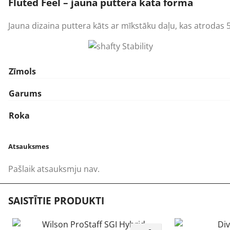
Fluted Feel – jauna puttera kāta forma
Jauna dizaina puttera kāts ar mīkstāku daļu, kas atrodas 5″ 
Zīmols
Garums
Roka
Atsauksmes
Pašlaik atsauksmju nav.
SAISTĪTIE PRODUKTI