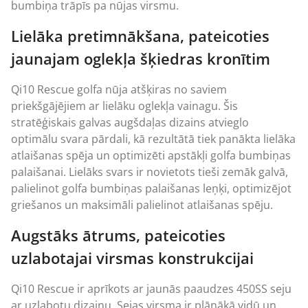
bumbiņa trāpīs pa nūjas virsmu.
Lielāka pretimnākšana, pateicoties
jaunajam oglekļa šķiedras kronītim
Qi10 Rescue golfa nūja atšķiras no saviem
priekšgājējiem ar lielāku oglekļa vainagu. Šis
stratēģiskais galvas augšdaļas dizains atvieglo
optimālu svara pārdali, kā rezultātā tiek panākta lielāka
atlaišanas spēja un optimizēti apstākļi golfa bumbiņas
palaišanai. Lielāks svars ir novietots tieši zemāk galvā,
palielinot golfa bumbiņas palaišanas leņķi, optimizējot
griešanos un maksimāli palielinot atlaišanas spēju.
Augstāks ātrums, pateicoties
uzlabotajai virsmas konstrukcijai
Qi10 Rescue ir aprīkots ar jaunās paaudzes 450SS seju
ar uzlabotu dizainu. Sejas virsma ir plānākā vidū un