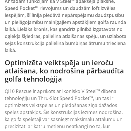
Ar tādām funkcijām kā V Steel™ apakšējā plāksne,
Speed Pocket™ rievojums un daudzām loft izvēles
iespējām, šī līnija piedāvā nepārspējamu daudzpusību
un pielāgojamību mainīgajiem apstākļiem golfa raunda
laikā. Lielāks kronis, kas gandrīz pilnībā izgatavots no
oglekļa šķiedras, palielina atlaišanas spēju, un uzlabota
sejas konstrukcija palielina bumbiņas ātrumu trieciena
laikā.
Optimizēta veiktspēja un ieroču
atlaišana, ko nodrošina pārbaudīta
golfa tehnoloģija
Qi10 Rescue ir aprīkots ar ikonisko V Steel™ dibena
tehnoloģiju un Thru-Slot Speed Pocket™, un tas ir
optimizēts veiktspējas un piedošanas ziņā dažādos
spēles apstākļos. Šīs konstrukcijas iezīmes nodrošina,
ka golfa spēlētāji var sasniegt maksimālu attālumu un
precizitāti ar katru metienu neatkarīgi no tā, kur