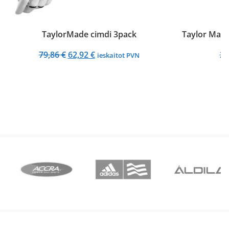
TaylorMade cimdi 3pack
Taylor Made
Original
Current
79,86
€
62,92
€
27
ieskaitot PVN
price
price
was:
is:
79,86 €.
62,92 €.