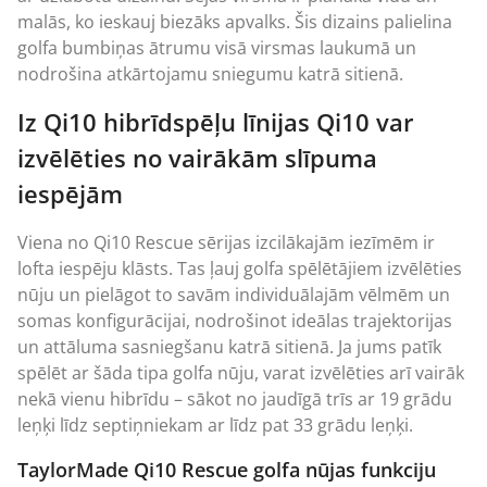
malās, ko ieskauj biezāks apvalks. Šis dizains palielina
golfa bumbiņas ātrumu visā virsmas laukumā un
nodrošina atkārtojamu sniegumu katrā sitienā.
Iz Qi10 hibrīdspēļu līnijas Qi10 var
izvēlēties no vairākām slīpuma
iespējām
Viena no Qi10 Rescue sērijas izcilākajām iezīmēm ir
lofta iespēju klāsts. Tas ļauj golfa spēlētājiem izvēlēties
nūju un pielāgot to savām individuālajām vēlmēm un
somas konfigurācijai, nodrošinot ideālas trajektorijas
un attāluma sasniegšanu katrā sitienā. Ja jums patīk
spēlēt ar šāda tipa golfa nūju, varat izvēlēties arī vairāk
nekā vienu hibrīdu – sākot no jaudīgā trīs ar 19 grādu
leņķi līdz septiņniekam ar līdz pat 33 grādu leņķi.
TaylorMade Qi10 Rescue golfa nūjas funkciju