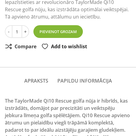
Iepazīstieties ar revolucionāro TaylorMade Qi10
Rescue golfa nūju, kas izstrādāta optimālai veiktspējai.
Tā apvieno ātrumu, attālumu un iecietību.
TaylorMade Qi10 Rescue golfa nūja daudzums
-
+
PIEVIENOT GROZAM
Compare
Add to wishlist
APRAKSTS
PAPILDU INFORMĀCIJA
The TaylorMade Qi10 Rescue golfa nūja ir hibrīds, kas
izstrādāts, domājot par precizitāti un veiktspēju
jebkura līmeņa golfa spēlētājiem. Qi10 Rescue apvieno
ātrumu un pielaidību viegli trāpāmā komplektā,
padarot to par ideālu aizstājēju garajiem gludekļiem.