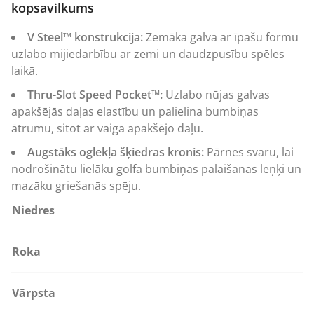
kopsavilkums
V Steel™ konstrukcija:
Zemāka galva ar īpašu formu
uzlabo mijiedarbību ar zemi un daudzpusību spēles
laikā.
Thru-Slot Speed Pocket™:
Uzlabo nūjas galvas
apakšējās daļas elastību un palielina bumbiņas
ātrumu, sitot ar vaiga apakšējo daļu.
Augstāks oglekļa šķiedras kronis:
Pārnes svaru, lai
nodrošinātu lielāku golfa bumbiņas palaišanas leņķi un
mazāku griešanās spēju.
Niedres
Roka
Vārpsta