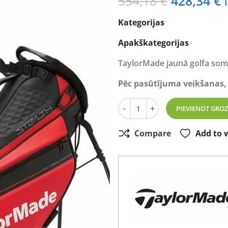
Original
C
554,18
€
428,34
€
price
p
Kategorijas
was:
i
554,18 €.
4
Apakškategorijas
TaylorMade jaunā golfa soma
Pēc pasūtījuma veikšanas,
Taylor Made Tour Stand Ba
-
+
PIEVIENOT GRO
Compare
Add to w