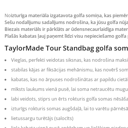
No
izturīga materiāla izgatavota golfa somiņa, kas piemēr
Sešu nodalījumu sadalījums nodrošina, ka jūsu golfa nūjas
Biezais materiāls ir pārklāts ar ūdensnecaurlaidīga materi
Plašās kabatas ļauj paņemt līdzi visu nepieciešamo golf
TaylorMade Tour Standbag golfa soma
Vieglas, perfekti veidotas siksnas, kas nodrošina ma
stabilas kājas ar fiksācijas mehānismu, kas novērš so
kabatas, kas no ārpuses nodrošinātas ar papildu cietā
mīksts laukums vienā pusē, lai soma netraucētu mugu
labi veidots, stiprs un ērts rokturis
golfa somas
nēsāša
izturīgs rokturis somas augšdaļā, lai to varētu pārnēsā
lietussargu turētājs (salocīts)