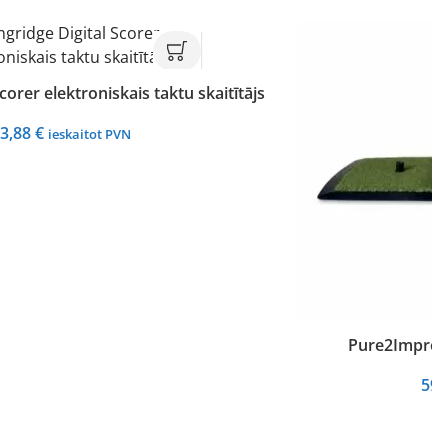
corer elektroniskais taktu skaitītājs
3,88
€
ieskaitot PVN
Pure2Improve
59,