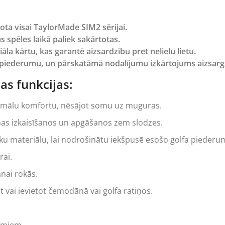
ota visai TaylorMade SIM2 sērijai.
 spēles laikā paliek sakārtotas.
āla kārtu, kas garantē aizsardzību pret nelielu lietu.
a piederumu, un pārskatāmā nodalījumu izkārtojums aizsarg
s funkcijas:
ksimālu komfortu, nēsājot somu uz muguras.
mas izkaisīšanos un apgāšanos zem slodzes.
ku materiālu, lai nodrošinātu iekšpusē esošo golfa piederu
rai.
nai rokās.
t vai ievietot čemodānā vai golfa ratiņos.