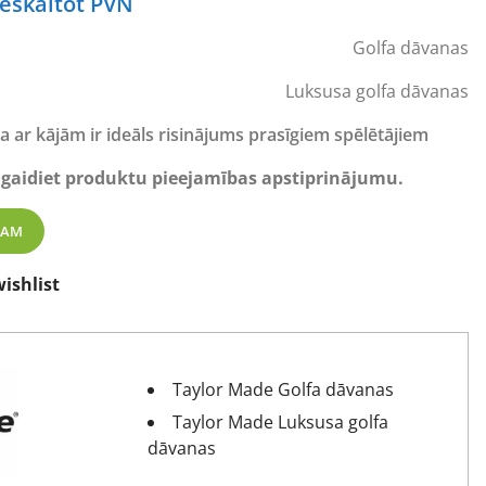
urrent
ieskaitot PVN
rice
Golfa dāvanas
s:
28,34 €.
Luksusa golfa dāvanas
 ar kājām ir ideāls risinājums prasīgiem spēlētājiem
 gaidiet produktu pieejamības apstiprinājumu.
g golfa soma daudzums
ZAM
ishlist
Taylor Made Golfa dāvanas
Taylor Made Luksusa golfa
dāvanas