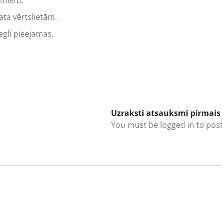
umiem.
ta vērtslietām.
egli pieejamas.
Uzraksti atsauksmi pirmais
You must be
logged in
to post