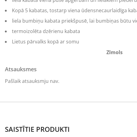
liela kabata vienā pusē apģērbam un lielākiem pieder
Kopā 5 kabatas, tostarp viena ūdensnecaurlaidīga kaba
liela bumbiņu kabata priekšpusē, lai bumbiņas būtu vi
termoizolēta dzērienu kabata
Lietus pārvalks kopā ar somu
Zīmols
Atsauksmes
Pašlaik atsauksmju nav.
SAISTĪTIE PRODUKTI