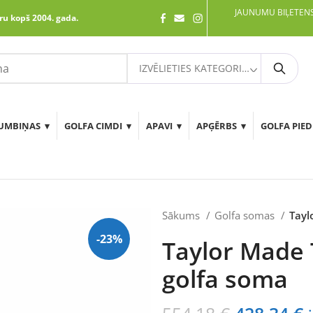
JAUNUMU BIĻETENS
ru kopš 2004. gada.
IZVĒLIETIES KATEGORIJU
Meklē
UMBIŅAS
GOLFA CIMDI
APAVI
APĢĒRBS
GOLFA PIE
Sākums
Golfa somas
Tayl
-23%
Taylor Made 
golfa soma