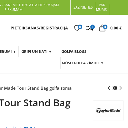
 - SAŅEMIET 10% ATLAIDI PIRMAJAM
PAR
SAZINIETIES
PIRKUMAM
MUMS
0
0
0
t
PIETEIKŠANĀS/REĢISTRĀCIJA
0,00
€
DERUMI
GRIPI UN KATI
GOLFA BLOGS
MŪSU GOLFA ZĪMOLI
or Made Tour Stand Bag golfa soma
Tour Stand Bag