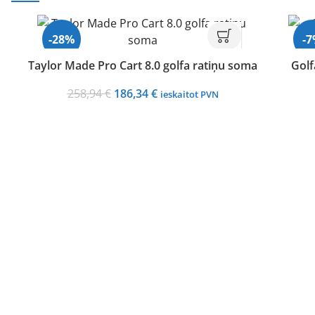
-28%
-
Taylor Made Pro Cart 8.0 golfa ratiņu soma
Golf
Original
Current
258,94
€
186,34
€
ieskaitot PVN
price
price
was:
is:
258,94 €.
186,34 €.