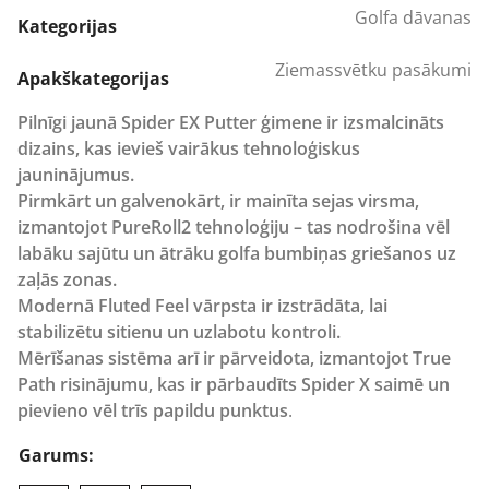
Golfa dāvanas
301,29 €
Kategorijas
through
Ziemassvētku pasākumi
412,61 €
Apakškategorijas
Pilnīgi jaunā Spider EX Putter ģimene ir izsmalcināts
dizains, kas ievieš vairākus tehnoloģiskus
jauninājumus.
Pirmkārt un galvenokārt, ir mainīta sejas virsma,
izmantojot PureRoll2 tehnoloģiju – tas nodrošina vēl
labāku sajūtu un ātrāku golfa bumbiņas griešanos uz
zaļās zonas.
Modernā Fluted Feel vārpsta ir izstrādāta, lai
stabilizētu sitienu un uzlabotu kontroli.
Mērīšanas sistēma arī ir pārveidota, izmantojot True
Path risinājumu, kas ir pārbaudīts Spider X saimē un
pievieno vēl trīs papildu punktus
.
Garums: