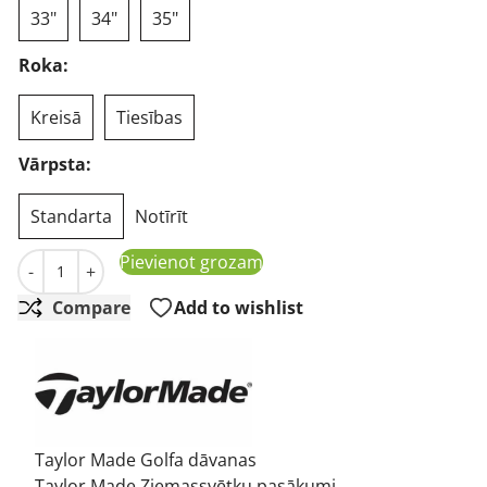
33"
34"
35"
Roka:
Kreisā
Tiesības
Vārpsta:
Standarta
Notīrīt
Taylor Made Spider EX Platinum Flow Neck Putter golfa 
Pievienot grozam
-
+
Compare
Add to wishlist
Taylor Made Golfa dāvanas
Taylor Made Ziemassvētku pasākumi