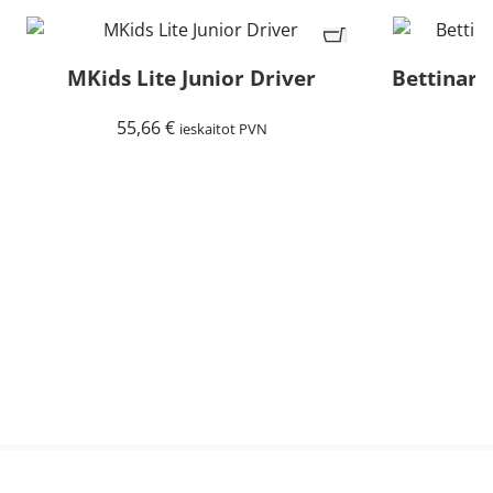
MKids Lite Junior Driver
Bettinard
55,66
€
5
ieskaitot PVN