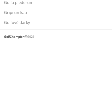
Golfa piederumi
Gripi un kati
Golfové dárky
GolfChampion
2026