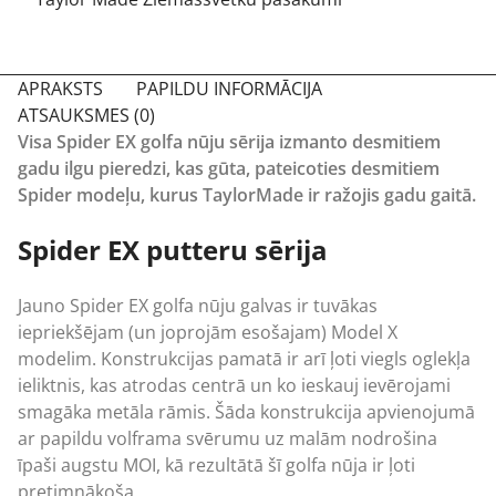
APRAKSTS
PAPILDU INFORMĀCIJA
ATSAUKSMES (0)
Visa Spider EX golfa nūju sērija izmanto desmitiem
gadu ilgu pieredzi, kas gūta, pateicoties desmitiem
Spider modeļu, kurus TaylorMade ir ražojis gadu gaitā.
Spider EX putteru sērija
Jauno Spider EX golfa nūju galvas ir tuvākas
iepriekšējam (un joprojām esošajam) Model X
modelim. Konstrukcijas pamatā ir arī ļoti viegls oglekļa
ieliktnis, kas atrodas centrā un ko ieskauj ievērojami
smagāka metāla rāmis. Šāda konstrukcija apvienojumā
ar papildu volframa svērumu uz malām nodrošina
īpaši augstu MOI, kā rezultātā šī
golfa nūja
ir ļoti
pretimnākoša.