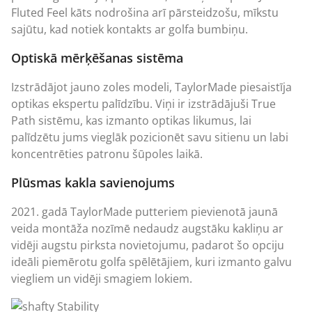
Fluted Feel kāts nodrošina arī pārsteidzošu, mīkstu
sajūtu, kad notiek kontakts ar golfa bumbiņu.
Optiskā mērķēšanas sistēma
Izstrādājot jauno zoles modeli, TaylorMade piesaistīja
optikas ekspertu palīdzību. Viņi ir izstrādājuši True
Path sistēmu, kas izmanto optikas likumus, lai
palīdzētu jums vieglāk pozicionēt savu sitienu un labi
koncentrēties patronu šūpoles laikā.
Plūsmas kakla savienojums
2021. gadā TaylorMade putteriem pievienotā jaunā
veida montāža nozīmē nedaudz augstāku kakliņu ar
vidēji augstu pirksta novietojumu, padarot šo opciju
ideāli piemērotu golfa spēlētājiem, kuri izmanto galvu
viegliem un vidēji smagiem lokiem.