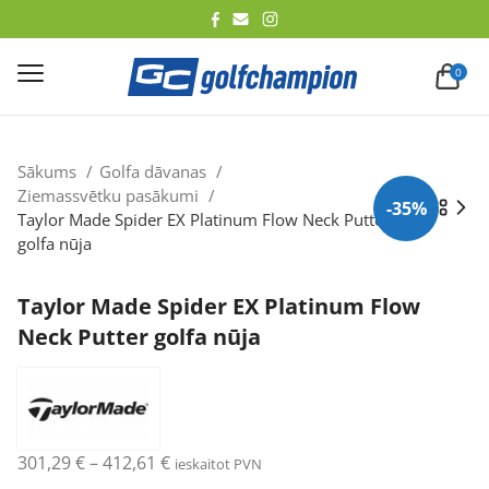
lēt
0
Sākums
Golfa dāvanas
Ziemassvētku pasākumi
-35%
Taylor Made Spider EX Platinum Flow Neck Putter
golfa nūja
Taylor Made Spider EX Platinum Flow
Neck Putter golfa nūja
Price
301,29
€
–
412,61
€
ieskaitot PVN
range: