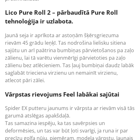
Lico Pure Roll 2 – pārbaudītā Pure Roll
tehnoloģija ir uzlabota.
Jaunā seja ir aprīkota ar astoņām šķērsgriezuma
rievām 45 grādu leņķī. Tas nodrošina lielisku sitiena
sajūtu un arī paātrina bumbiņas pārvietošanos pa zaļo
zālienu, lai tā varētu vienmērīgi pārvietoties pa zaļo
zālienu bez atlēcieniem. Tas ļauj bumbiņai daudz labāk
saglabāt trieciena virzienu un nemainīt virzienu,
atlecot pāri zālei.
Vārpstas rievojums Feel labākai sajūtai
Spider EX putteru jaunums ir vārpsta ar rievām visā tās
garumā atslēgas apakšdaļā.
Tas samazina iespēju, ka tas savērpsies un
deformēsies, un tas var būt ļoti svarīgi, ja runa ir par
precīzu golfa nūju, piemēram, modeļa vārpstu. Jaunais