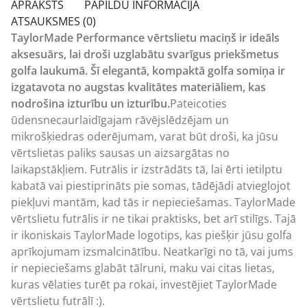
APRAKSTS
PAPILDU INFORMĀCIJA
ATSAUKSMES (0)
TaylorMade Performance vērtslietu maciņš ir ideāls
aksesuārs, lai droši uzglabātu svarīgus priekšmetus
golfa laukumā. Šī elegantā, kompaktā golfa somiņa ir
izgatavota no augstas kvalitātes materiāliem, kas
nodrošina izturību un izturību.
Pateicoties
ūdensnecaurlaidīgajam rāvējslēdzējam un
mikrošķiedras oderējumam, varat būt droši, ka jūsu
vērtslietas paliks sausas un aizsargātas no
laikapstākļiem. Futrālis ir izstrādāts tā, lai ērti ietilptu
kabatā vai piestiprināts pie somas, tādējādi atvieglojot
piekļuvi mantām, kad tās ir nepieciešamas. TaylorMade
vērtslietu futrālis ir ne tikai praktisks, bet arī stilīgs. Tajā
ir ikoniskais TaylorMade logotips, kas piešķir jūsu golfa
aprīkojumam izsmalcinātību. Neatkarīgi no tā, vai jums
ir nepieciešams glabāt tālruni, maku vai citas lietas,
kuras vēlaties turēt pa rokai, investējiet TaylorMade
vērtslietu futrālī :).