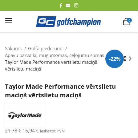
lēt
0
Sākums
Golfa piederumi
Apavu pārvalki, mugursomas, ceļojumu somas
-22%
Taylor Made Performance vērtslietu maciņš
vērtslietu maciņš
Taylor Made Performance vērtslietu
maciņš vērtslietu maciņš
Original
Current
21,78
€
16,94
€
ieskaitot PVN
price
price