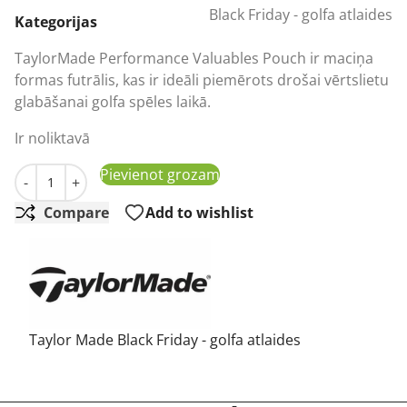
Black Friday - golfa atlaides
was:
is:
Kategorijas
21,78 €.
16,94 €.
TaylorMade Performance Valuables Pouch ir maciņa
formas futrālis, kas ir ideāli piemērots drošai vērtslietu
glabāšanai golfa spēles laikā.
Ir noliktavā
Taylor Made Performance vērtslietu maciņš vērtslietu 
Pievienot grozam
-
+
Compare
Add to wishlist
Taylor Made Black Friday - golfa atlaides