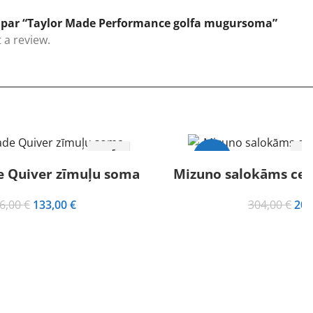
s par “Taylor Made Performance golfa mugursoma”
 a review.
-32%
V
e Quiver zīmuļu soma
Mizuno salokāms ceļ
Izpārdots
Original
Current
Ori
6,00
€
133,00
€
304,00
€
206
price
price
pri
was:
is:
was
166,00 €.
133,00 €.
304