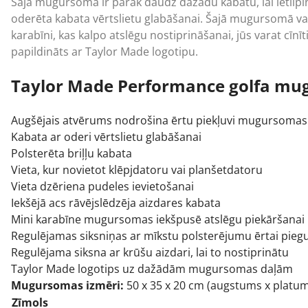
Šajā mugursomā ir pārāk daudz dažādu kabatu, lai ietilpi
oderēta kabata vērtslietu glabāšanai. Šajā mugursomā var
karabīni, kas kalpo atslēgu nostiprināšanai, jūs varat cī
papildināts ar
Taylor Made
logotipu.
Taylor Made Performance golfa mu
Augšējais atvērums nodrošina ērtu piekļuvi mugursomas
Kabata ar oderi vērtslietu glabāšanai
Polsterēta briļļu kabata
Vieta, kur novietot klēpjdatoru vai planšetdatoru
Vieta dzēriena pudeles ievietošanai
Iekšējā acs rāvējslēdzēja aizdares kabata
Mini karabīne mugursomas iekšpusē atslēgu piekāršanai
Regulējamas siksniņas ar mīkstu polsterējumu ērtai pieg
Regulējama siksna ar krūšu aizdari, lai to nostiprinātu
Taylor Made logotips uz dažādām mugursomas daļām
Mugursomas izmēri:
50 x 35 x 20 cm (augstums x platum
Zīmols