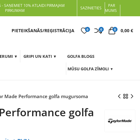
 - SAŅEMIET 10% ATLAIDI PIRMAJAM
PAR
SAZINIETIES
PIRKUMAM
MUMS
0
0
0
t
PIETEIKŠANĀS/REĢISTRĀCIJA
0,00
€
DERUMI
GRIPI UN KATI
GOLFA BLOGS
MŪSU GOLFA ZĪMOLI
or Made Performance golfa mugursoma
Performance golfa