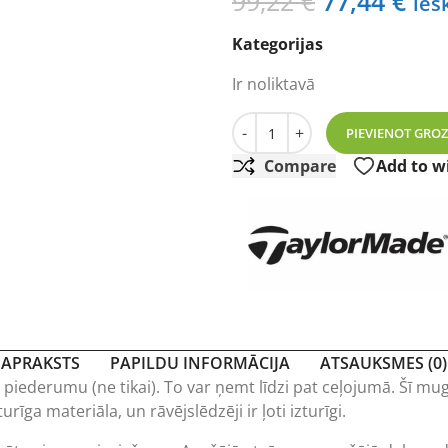
Original
Cur
99,22
€
77,44
€
ies
price
pri
Kategorijas
was:
is:
99,22 €.
77,
Ir noliktavā
Taylor Made Performance 
-
+
PIEVIENOT GRO
Compare
Add to wi
APRAKSTS
PAPILDU INFORMĀCIJA
ATSAUKSMES (0)
fa piederumu (ne tikai). To var ņemt līdzi pat ceļojumā. Šī 
īga materiāla, un rāvējslēdzēji ir ļoti izturīgi.