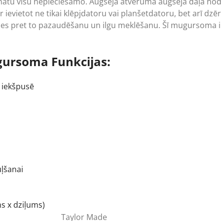
nātu visu nepieciešamo. Augšējā atvēruma augšējā daļa nodr
 ievietot ne tikai klēpjdatoru vai planšetdatoru, bet arī d
nīties pret to pazaudēšanu un ilgu meklēšanu. Šī mugursoma 
gursoma Funkcijas:
 iekšpusē
uļšanai
s x dziļums)
Taylor Made