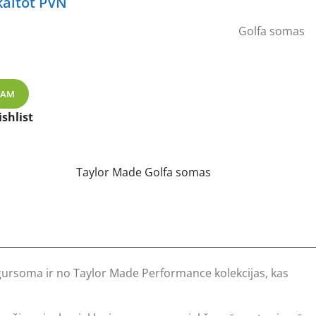
rent
kaitot PVN
ce
Golfa somas
44 €.
golfa mugursoma daudzums
ZAM
shlist
Taylor Made Golfa somas
mugursoma ir no Taylor Made Performance kolekcijas, kas