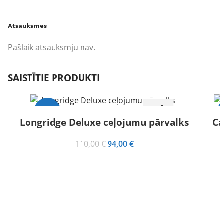
Atsauksmes
Pašlaik atsauksmju nav.
SAISTĪTIE PRODUKTI
-15%
Longridge Deluxe ceļojumu pārvalks
C
I
Original
Current
110,00
€
94,00
€
price
price
was:
is:
110,00 €.
94,00 €.