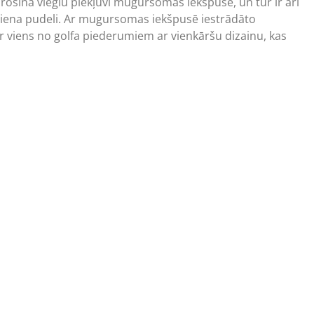
ošina vieglu piekļuvi mugursomas iekšpusē, un tur ir arī
zēriena pudeli. Ar mugursomas iekšpusē iestrādāto
ir viens no golfa piederumiem ar vienkāršu dizainu, kas