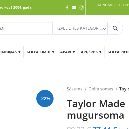
JAUNUMU BIĻETENS
ru kopš 2004. gada.
IZVĒLIETIES KATEGORIJU
Meklē
UMBIŅAS
GOLFA CIMDI
APAVI
APĢĒRBS
GOLFA PIE
Sākums
Golfa somas
Tayl
-22%
Taylor Made 
mugursoma