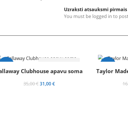
Uzraksti atsauksmi pirmai
You must be
logged in
to post
LASĪT
-11%
-20%
VAIRĀK
allaway Clubhouse apavu soma
Taylor Mad
zpārdots
Original
Current
35,00
€
31,00
€
16
price
price
was:
is:
35,00 €.
31,00 €.