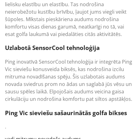
lielisku elastību un elastību. Tas nodrošina
neierobežotu kustību brīvību, ļaujot jums viegli veikt
šūpoles. Mīkstais pieskāriena audums nodrošina
komfortu visas dienas garumā, neatkarīgi no tā, vai
esat golfa laukumā vai piedalāties citās aktivitātēs.
Uzlabotā SensorCool tehnoloģija
Ping inovatīvā SensorCool tehnoloģija ir integrēta
Ping
Vic sieviešu konusveida biksēs, kas nodrošina izcilu
mitruma novadīšanas spēju. Šis uzlabotais audums
novada sviedrus prom no ādas un saglabā jūs vēsu un
sausu spēles laikā. Elpojošais audums veicina gaisa
cirkulāciju un nodrošina komfortu pat siltos apstākļos.
Ping Vic sieviešu sašaurinātās golfa bikses
.