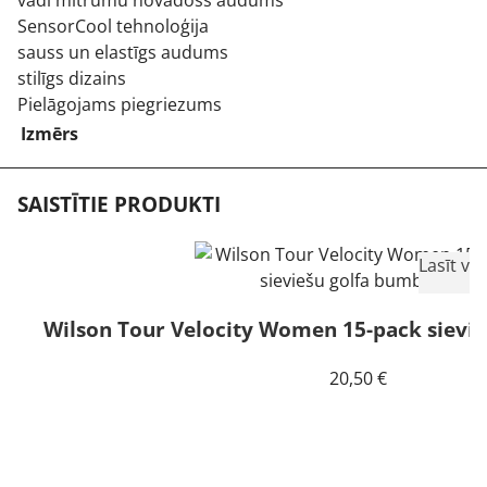
vadi mitrumu novadošs audums
SensorCool tehnoloģija
sauss un elastīgs audums
stilīgs dizains
Pielāgojams piegriezums
Izmērs
SAISTĪTIE PRODUKTI
Lasīt vai
Wilson Tour Velocity Women 15-pack sievi
20,50
€