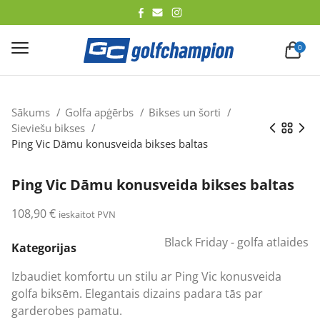
lēt
0
Sākums
Golfa apģērbs
Bikses un šorti
Sieviešu bikses
Ping Vic Dāmu konusveida bikses baltas
Ping Vic Dāmu konusveida bikses baltas
108,90
€
ieskaitot PVN
Black Friday - golfa atlaides
Kategorijas
Izbaudiet komfortu un stilu ar Ping Vic konusveida
golfa biksēm. Elegantais dizains padara tās par
garderobes pamatu.