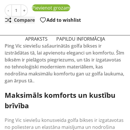
Ping Vic Dāmu konusveida bikses baltas daudzums
Pievienot grozam
-
+
Compare
Add to wishlist
APRAKSTS
PAPILDU INFORMĀCIJA
Ping Vic sieviešu sašaurinātās golfa bikses ir
izstrādātas tā, lai apvienotu eleganci un komfortu. Šīm
biksēm ir pielāgots piegriezums, un tās ir izgatavotas
no tehnoloģiski moderniem materiāliem, kas
nodrošina maksimālu komfortu gan uz golfa laukuma,
gan ārpus tā.
.
Maksimāls komforts un kustību
brīvība
Ping Vic sieviešu konusveida golfa bikses ir izgatavotas
no poliestera un elastāna maisījuma un nodrošina