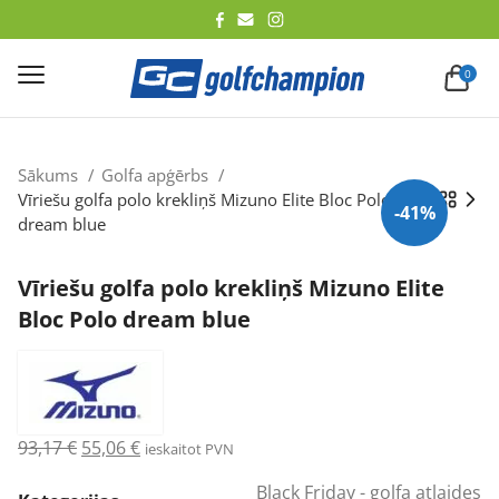
lēt
0
Sākums
Golfa apģērbs
Vīriešu golfa polo krekliņš Mizuno Elite Bloc Polo
-41%
dream blue
Vīriešu golfa polo krekliņš Mizuno Elite
Bloc Polo dream blue
Original
Current
93,17
€
55,06
€
ieskaitot PVN
price
price
Black Friday - golfa atlaides