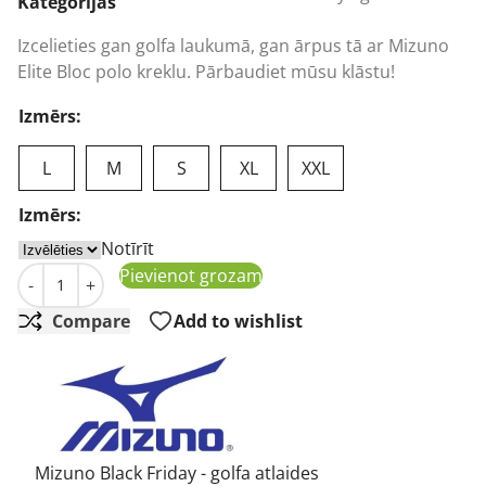
was:
is:
Kategorijas
93,17 €.
55,06 €.
Izcelieties gan golfa laukumā, gan ārpus tā ar Mizuno
Elite Bloc polo kreklu. Pārbaudiet mūsu klāstu!
Izmērs:
L
M
S
XL
XXL
Izmērs:
Notīrīt
Vīriešu golfa polo krekliņš Mizuno Elite Bloc Polo dream
Pievienot grozam
-
+
Compare
Add to wishlist
Mizuno Black Friday - golfa atlaides