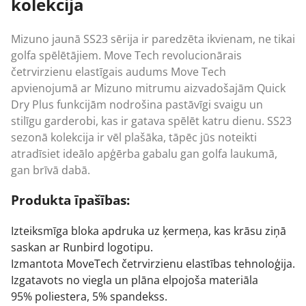
kolekcija
Mizuno
jaunā SS23 sērija ir paredzēta ikvienam, ne tikai
golfa spēlētājiem. Move Tech revolucionārais
četrvirzienu elastīgais audums Move Tech
apvienojumā ar Mizuno mitrumu aizvadošajām Quick
Dry Plus funkcijām nodrošina pastāvīgi svaigu un
stilīgu garderobi, kas ir gatava spēlēt katru dienu. SS23
sezonā kolekcija ir vēl plašāka, tāpēc jūs noteikti
atradīsiet ideālo apģērba gabalu gan golfa laukumā,
gan brīvā dabā.
Produkta īpašības:
Izteiksmīga bloka apdruka uz ķermeņa, kas krāsu ziņā
saskan ar Runbird logotipu.
Izmantota MoveTech četrvirzienu elastības tehnoloģija.
Izgatavots no viegla un plāna elpojoša materiāla
95% poliestera, 5% spandekss.