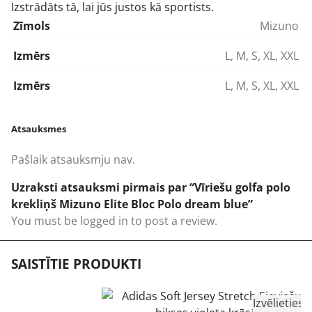
Izstrādāts tā, lai jūs justos kā sportists.
Zīmols
Mizuno
Izmērs
L
,
M
,
S
,
XL
,
XXL
Izmērs
L
,
M
,
S
,
XL
,
XXL
Atsauksmes
Pašlaik atsauksmju nav.
Uzraksti atsauksmi pirmais par “Vīriešu golfa polo
krekliņš Mizuno Elite Bloc Polo dream blue”
You must be
logged in
to post a review.
SAISTĪTIE PRODUKTI
Izvēlieties