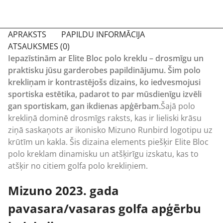
APRAKSTS
PAPILDU INFORMĀCIJA
ATSAUKSMES (0)
Iepazīstinām ar Elite Bloc polo kreklu – drosmīgu un
praktisku jūsu garderobes papildinājumu. Šim polo
krekliņam ir kontrastējošs dizains, ko iedvesmojusi
sportiska estētika, padarot to par mūsdienīgu izvēli
gan sportiskam, gan ikdienas apģērbam.
Šajā polo
krekliņā dominē drosmīgs raksts, kas ir lieliski krāsu
ziņā saskaņots ar ikonisko Mizuno Runbird logotipu uz
krūtīm un kakla. Šis dizaina elements piešķir Elite Bloc
polo kreklam dinamisku un atšķirīgu izskatu, kas to
atšķir no citiem golfa polo krekliņiem.
Mizuno 2023. gada
pavasara/vasaras golfa apģērbu