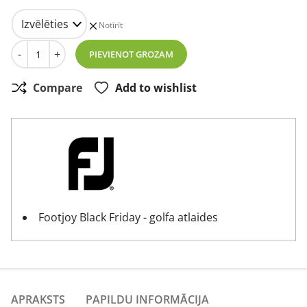
Notīrīt
Vīriešu polo krekliņš Footjoy Confetti Print Pique aqua s
-
+
PIEVIENOT GROZAM
Compare
Add to wishlist
Footjoy Black Friday - golfa atlaides
APRAKSTS
PAPILDU INFORMĀCIJA