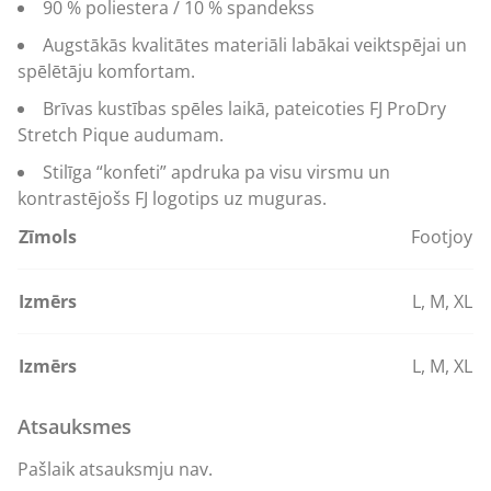
90 % poliestera / 10 % spandekss
Augstākās kvalitātes materiāli labākai veiktspējai un
spēlētāju komfortam.
Brīvas kustības spēles laikā, pateicoties FJ ProDry
Stretch Pique audumam.
Stilīga “konfeti” apdruka pa visu virsmu un
kontrastējošs FJ logotips uz muguras.
Zīmols
Footjoy
Izmērs
L
,
M
,
XL
Izmērs
L
,
M
,
XL
Atsauksmes
Pašlaik atsauksmju nav.