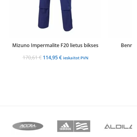
Mizuno Impermalite F20 lietus bikses
Benros
Original
Current
170,61
€
114,95
€
ieskaitot PVN
price
price
was:
is:
170,61 €.
114,95 €.