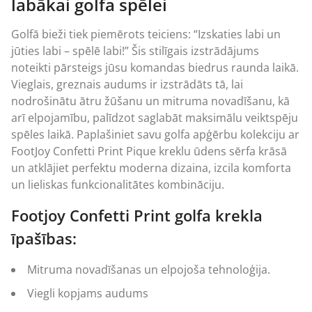
labākai golfa spēlei
Golfā bieži tiek piemērots teiciens: “Izskaties labi un
jūties labi – spēlē labi!” Šis stilīgais izstrādājums
noteikti pārsteigs jūsu komandas biedrus raunda laikā.
Vieglais, greznais audums ir izstrādāts tā, lai
nodrošinātu ātru žūšanu un mitruma novadīšanu, kā
arī elpojamību, palīdzot saglabāt maksimālu veiktspēju
spēles laikā. Paplašiniet savu golfa apģērbu kolekciju ar
FootJoy
Confetti Print Pique kreklu ūdens sērfa krāsā
un atklājiet perfektu moderna dizaina, izcila komforta
un lieliskas funkcionalitātes kombināciju.
Footjoy Confetti Print golfa krekla
īpašības:
Mitruma novadīšanas un elpojoša tehnoloģija.
Viegli kopjams audums