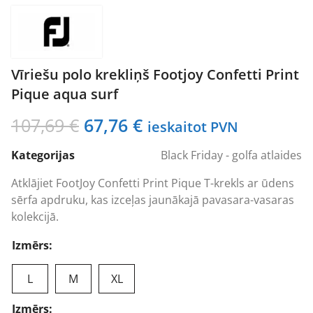
Vīriešu polo krekliņš Footjoy Confetti Print
Pique aqua surf
Original
Current
107,69
€
67,76
€
ieskaitot PVN
price
price
Kategorijas
Black Friday - golfa atlaides
was:
is:
107,69 €.
67,76 €.
Atklājiet FootJoy Confetti Print Pique T-krekls ar ūdens
sērfa apdruku, kas izceļas jaunākajā pavasara-vasaras
kolekcijā.
Izmērs:
L
M
XL
Izmērs: