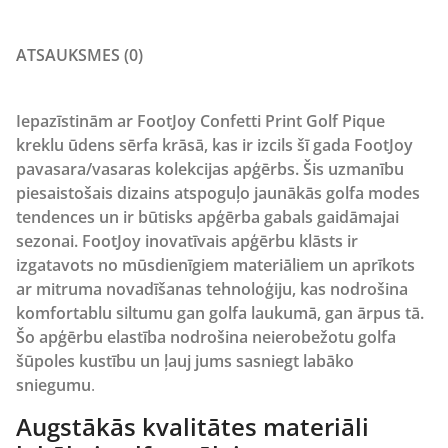
ATSAUKSMES (0)
Iepazīstinām ar FootJoy Confetti Print Golf Pique
kreklu ūdens sērfa krāsā, kas ir izcils šī gada FootJoy
pavasara/vasaras kolekcijas apģērbs. Šis uzmanību
piesaistošais dizains atspoguļo jaunākās golfa modes
tendences un ir būtisks apģērba gabals gaidāmajai
sezonai. FootJoy inovatīvais apģērbu klāsts ir
izgatavots no mūsdienīgiem materiāliem un aprīkots
ar mitruma novadīšanas tehnoloģiju, kas nodrošina
komfortablu siltumu gan golfa laukumā, gan ārpus tā.
Šo apģērbu elastība nodrošina neierobežotu golfa
šūpoles kustību un ļauj jums sasniegt labāko
sniegumu
.
Augstākās kvalitātes materiāli