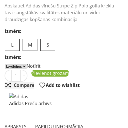
Apskatiet Adidas vīriešu Stripe Zip Polo golfa kreklu –
tas ir augstākās kvalitātes materiālu un videi
draudzīgas kopšanas kombinācija.
Izmērs:
L
M
S
Izmērs:
Notīrīt
Vīriešu golfa polo Adidas Stripe Zip Polo blue daudzums
Pievienot grozam
-
+
Compare
Add to wishlist
Adidas Preču arhīvs
APRAKSTS
PAPILDU INFORMĀCIJA