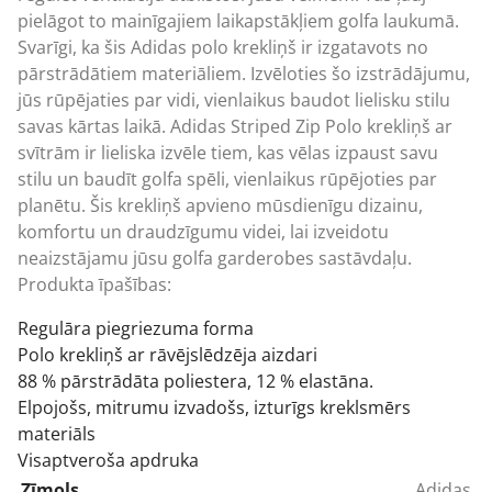
pielāgot to mainīgajiem laikapstākļiem golfa laukumā.
Svarīgi, ka šis Adidas polo krekliņš ir izgatavots no
pārstrādātiem materiāliem. Izvēloties šo izstrādājumu,
jūs rūpējaties par vidi, vienlaikus baudot lielisku stilu
savas kārtas laikā. Adidas Striped Zip Polo krekliņš ar
svītrām ir lieliska izvēle tiem, kas vēlas izpaust savu
stilu un baudīt golfa spēli, vienlaikus rūpējoties par
planētu. Šis krekliņš apvieno mūsdienīgu dizainu,
komfortu un draudzīgumu videi, lai izveidotu
neaizstājamu jūsu golfa garderobes sastāvdaļu.
Produkta īpašības:
Regulāra piegriezuma forma
Polo krekliņš ar rāvējslēdzēja aizdari
88 % pārstrādāta poliestera, 12 % elastāna.
Elpojošs, mitrumu izvadošs, izturīgs kreklsmērs
materiāls
Visaptveroša apdruka
Zīmols
Adidas