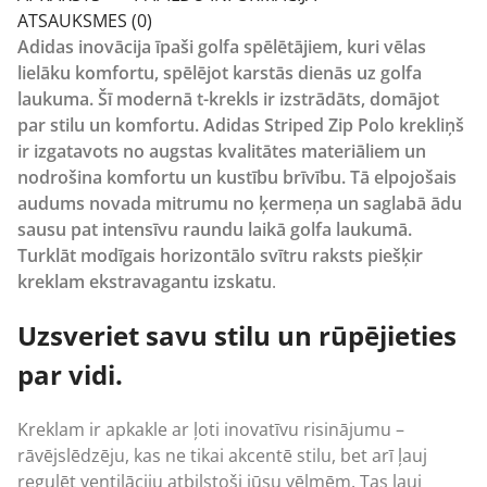
ATSAUKSMES (0)
Adidas inovācija īpaši golfa spēlētājiem, kuri vēlas
lielāku komfortu, spēlējot karstās dienās uz golfa
laukuma. Šī modernā t-krekls ir izstrādāts, domājot
par stilu un komfortu. Adidas Striped Zip Polo krekliņš
ir izgatavots no augstas kvalitātes materiāliem un
nodrošina komfortu un kustību brīvību. Tā elpojošais
audums novada mitrumu no ķermeņa un saglabā ādu
sausu pat intensīvu raundu laikā golfa laukumā.
Turklāt modīgais horizontālo svītru raksts piešķir
kreklam ekstravagantu izskatu
.
Uzsveriet savu stilu un rūpējieties
par vidi.
Kreklam ir apkakle ar ļoti inovatīvu risinājumu –
rāvējslēdzēju, kas ne tikai akcentē stilu, bet arī ļauj
regulēt ventilāciju atbilstoši jūsu vēlmēm. Tas ļauj