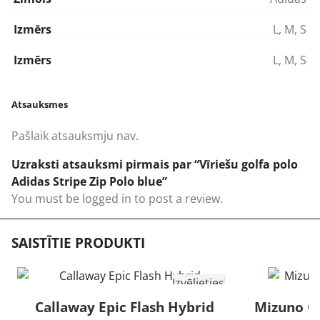
Izmērs
L
,
M
,
S
Izmērs
L
,
M
,
S
Atsauksmes
Pašlaik atsauksmju nav.
Uzraksti atsauksmi pirmais par “Vīriešu golfa polo
Adidas Stripe Zip Polo blue”
You must be
logged in
to post a review.
SAISTĪTIE PRODUKTI
Izvēlieties
Callaway Epic Flash Hybrid
Mizuno Qu