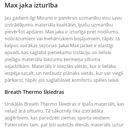
Max jaka izturība
Jau gadiem ilgi Mizuno ir pievērsis uzmanību visu savu
izstrādājumu materiāla kvalitātei, īpašu uzmanību
pievēršot apdarei. Max jaka ir izturīga pret nodilumu,
nobrāzumiem vai mehāniskiem bojājumiem, tāpēc tā
kalpos vairākas sezonas. Jakai Max Jacket ir elastīgi
apvadi, kas saglabā pietiekamu izolāciju un lieliski
pielāgo materiāla biezumu ķermeņa siltuma
vajadzībām. Materiāls ir biezāks vietās, kur ir lielāka
iespēja sasalt, un nedaudz plānāks vietās, kur var viegli
pārkarst, tāpēc jūs saglabāsiet komfortu spēles laikā.
Breath Thermo šķiedras
Unikālās Breath Thermo šķiedras ir īpašs materiāls, kas
nelaiž ārā siltumu. Tā sākotnēji tika izstrādāta
apģērbiem, kas paredzēti ziemas sporta veidiem.
Pateicoties tam, pat ļoti aukstās dienās materiāls uztur