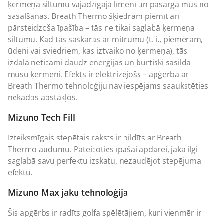
ķermeņa siltumu vajadzīgajā līmenī un pasargā mūs no
sasalšanas. Breath Thermo šķiedrām piemīt arī
pārsteidzoša īpašība – tās ne tikai saglabā ķermeņa
siltumu. Kad tās saskaras ar mitrumu (t. i., piemēram,
ūdeni vai sviedriem, kas iztvaiko no ķermeņa), tās
izdala neticami daudz enerģijas un burtiski sasilda
mūsu ķermeni. Efekts ir elektrizējošs – apģērbā ar
Breath Thermo tehnoloģiju nav iespējams saaukstēties
nekādos apstākļos.
Mizuno Tech Fill
Izteiksmīgais stepētais raksts ir pildīts ar Breath
Thermo audumu. Pateicoties īpašai apdarei, jaka ilgi
saglabā savu perfektu izskatu, nezaudējot stepējuma
efektu.
Mizuno Max jaku tehnoloģija
Šis apģērbs ir radīts golfa spēlētājiem, kuri vienmēr ir