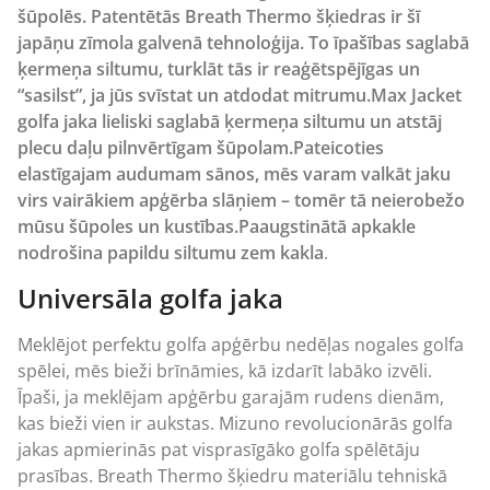
šūpolēs.
Patentētās Breath Thermo šķiedras ir šī
japāņu zīmola galvenā tehnoloģija. To īpašības saglabā
ķermeņa siltumu, turklāt tās ir reaģētspējīgas un
“sasilst”, ja jūs svīstat un atdodat mitrumu.
Max Jacket
golfa jaka lieliski saglabā ķermeņa siltumu un atstāj
plecu daļu pilnvērtīgam šūpolam.
Pateicoties
elastīgajam audumam sānos, mēs varam valkāt jaku
virs vairākiem apģērba slāņiem – tomēr tā neierobežo
mūsu šūpoles un kustības.
Paaugstinātā apkakle
nodrošina papildu siltumu zem kakla
.
Universāla golfa jaka
Meklējot perfektu golfa apģērbu nedēļas nogales golfa
spēlei, mēs bieži brīnāmies, kā izdarīt labāko izvēli.
Īpaši, ja meklējam apģērbu garajām rudens dienām,
kas bieži vien ir aukstas.
Mizuno
revolucionārās golfa
jakas apmierinās pat visprasīgāko golfa spēlētāju
prasības. Breath Thermo šķiedru materiālu tehniskā