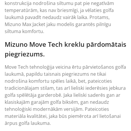
konstrukcija nodrošina siltumu pat pie negatīvām
temperatūrām, kas nav briesmīgi, ja vēlaties golfa
laukumā pavadīt nedaudz vairāk laika. Protams,
Mizuno Max Jacket jaku modelis garantēs pilnīgu
siltuma komfortu.
Mizuno Move Tech kreklu pārdomātais
piegriezums.
Move Tech tehnoloģija veicina ērtu pārvietošanos golfa
laukumā, papildu taisnais piegriezums ne tikai
nodrošina komfortu spēles laikā, bet, pateicoties
tradicionālajam stilam, tas arī lieliski iederēsies jebkura
golfa spēlētāja garderobē. Jaka lieliski saderēs gan ar
klasiskajām garajām golfa biksēm, gan nedaudz
tehnoloģiski modernākām versijām. Pateicoties
materiāla kvalitātei, jaka būs piemērota arī lietošanai
ārpus golfa laukuma.