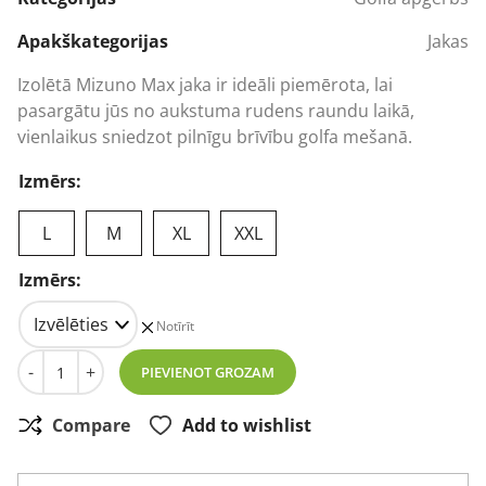
was:
is:
296,45 €.
226,27 €.
Apakškategorijas
Jakas
Izolētā Mizuno Max jaka ir ideāli piemērota, lai
pasargātu jūs no aukstuma rudens raundu laikā,
vienlaikus sniedzot pilnīgu brīvību golfa mešanā.
Izmērs:
L
M
XL
XXL
Izmērs:
Notīrīt
Vīriešu golfa jaka Mizuno Breath Thermo Max Jacket me
-
+
PIEVIENOT GROZAM
Compare
Add to wishlist