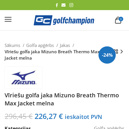
lēt
0
Sākums
Golfa apģērbs
Jakas
Vīriešu golfa jaka Mizuno Breath Thermo Max
-24%
Jacket melna
Vīriešu golfa jaka Mizuno Breath Thermo
Max Jacket melna
Original
Current
296,45
€
226,27
€
ieskaitot PVN
price
price
Kategorijas
Golfa apģērbs