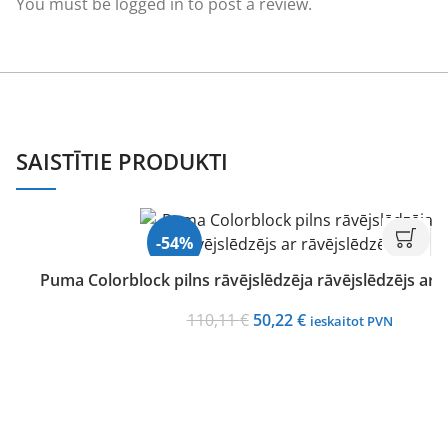
You must be
logged in
to post a review.
SAISTĪTIE PRODUKTI
-54%
Puma Colorblock pilns rāvējslēdzēja rāvējslēdzējs ar 
Original
Current
110,11
€
50,22
€
ieskaitot PVN
price
price
was:
is:
110,11 €.
50,22 €.