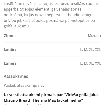
kustībā un nevēlas, lai viņus ierobežotu siltāks rudens
apģērbs. Stiepjas elementi galvenajās zonās
nodrošina, ka jūs nekad nepārstājat baudīt pilnīgu
brīvību jebkurā šūpoles posmā vai pārvietojoties pa
golfa laukumu.
Zīmols
Mizuno
Izmērs
L
,
M
,
XL
,
XXL
Izmērs
L
,
M
,
XL
,
XXL
Atsauksmes
Pašlaik atsauksmju nav.
Uzraksti atsauksmi pirmais par “Vīriešu golfa jaka
Mizuno Breath Thermo Max Jacket melna”