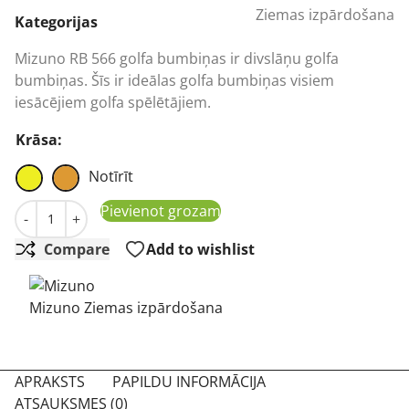
Ziemas izpārdošana
was:
is:
Kategorijas
35,70 €.
22,39 €.
Mizuno RB 566 golfa bumbiņas ir divslāņu golfa
bumbiņas. Šīs ir ideālas golfa bumbiņas visiem
iesācējiem golfa spēlētājiem.
Krāsa:
Notīrīt
Mizuno RB566 12pakešu krāsainas golfa bumbiņas daud
Pievienot grozam
-
+
Compare
Add to wishlist
Mizuno Ziemas izpārdošana
APRAKSTS
PAPILDU INFORMĀCIJA
ATSAUKSMES (0)