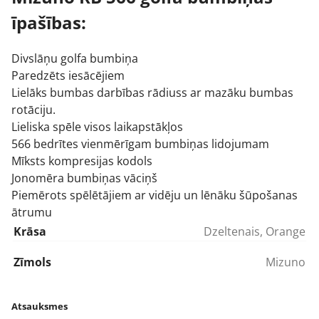
īpašības:
Divslāņu golfa bumbiņa
Paredzēts iesācējiem
Lielāks bumbas darbības rādiuss ar mazāku bumbas
rotāciju.
Lieliska spēle visos laikapstākļos
566 bedrītes vienmērīgam bumbiņas lidojumam
Mīksts kompresijas kodols
Jonomēra bumbiņas vāciņš
Piemērots spēlētājiem ar vidēju un lēnāku šūpošanas
ātrumu
Krāsa
Dzeltenais, Orange
Zīmols
Mizuno
Atsauksmes