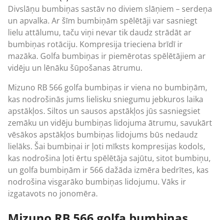
Divslāņu bumbiņas sastāv no diviem slāņiem – serdeņa
un apvalka. Ar šīm bumbiņām spēlētāji var sasniegt
lielu attālumu, taču viņi nevar tik daudz strādāt ar
bumbiņas rotāciju. Kompresija trieciena brīdī ir
mazāka.
Golfa bumbiņas
ir piemērotas spēlētājiem ar
vidēju un lēnāku šūpošanas ātrumu.
Mizuno
RB 566 golfa bumbiņas ir viena no bumbiņām,
kas nodrošinās jums lielisku sniegumu jebkuros laika
apstākļos. Siltos un sausos apstākļos jūs sasniegsiet
zemāku un vidēju bumbiņas lidojuma ātrumu, savukārt
vēsākos apstākļos bumbiņas lidojums būs nedaudz
lielāks. Šai bumbiņai ir ļoti mīksts kompresijas kodols,
kas nodrošina ļoti ērtu spēlētāja sajūtu, sitot bumbiņu,
un golfa bumbiņām ir 566 dažāda izmēra bedrītes, kas
nodrošina visgarāko bumbiņas lidojumu. Vāks ir
izgatavots no jonomēra.
Mizuno RB 566 golfa bumbiņas