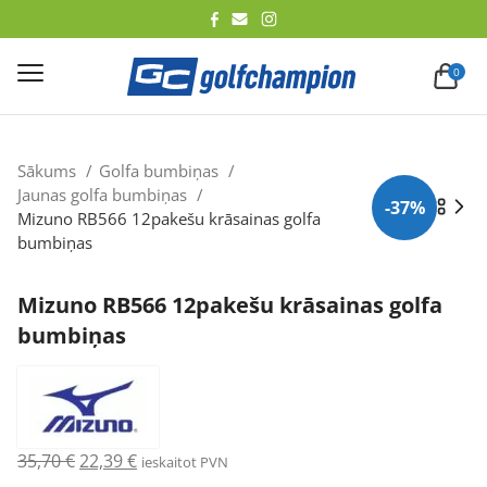
lēt
0
Sākums
Golfa bumbiņas
Jaunas golfa bumbiņas
-37%
Mizuno RB566 12pakešu krāsainas golfa
bumbiņas
Mizuno RB566 12pakešu krāsainas golfa
bumbiņas
Original
Current
35,70
€
22,39
€
ieskaitot PVN
price
price