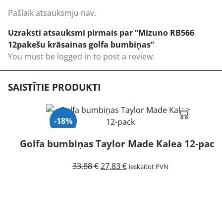
Pašlaik atsauksmju nav.
Uzraksti atsauksmi pirmais par “Mizuno RB566
12pakešu krāsainas golfa bumbiņas”
You must be
logged in
to post a review.
SAISTĪTIE PRODUKTI
-18%
Golfa bumbiņas Taylor Made Kalea 12-pack
Original
Current
33,88
€
27,83
€
ieskaitot PVN
price
price
was:
is:
33,88 €.
27,83 €.