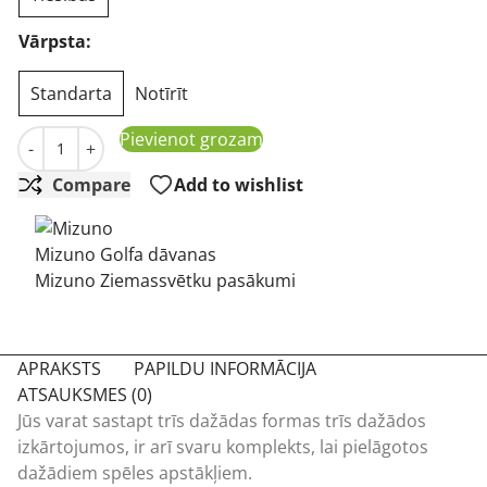
Vārpsta:
Standarta
Notīrīt
Mizuno M-Craft VI Putter golfa nūja daudzums
Pievienot grozam
-
+
Compare
Add to wishlist
Mizuno Golfa dāvanas
Mizuno Ziemassvētku pasākumi
APRAKSTS
PAPILDU INFORMĀCIJA
ATSAUKSMES (0)
Jūs varat sastapt trīs dažādas formas trīs dažādos
izkārtojumos, ir arī svaru komplekts, lai pielāgotos
dažādiem spēles apstākļiem.