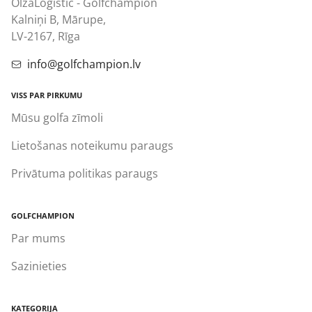
OlzaLogistic - Golfchampion
Kalniņi B, Mārupe,
LV-2167, Rīga
info@golfchampion.lv
VISS PAR PIRKUMU
Mūsu golfa zīmoli
Lietošanas noteikumu paraugs
Privātuma politikas paraugs
GOLFCHAMPION
Par mums
Sazinieties
KATEGORIJA