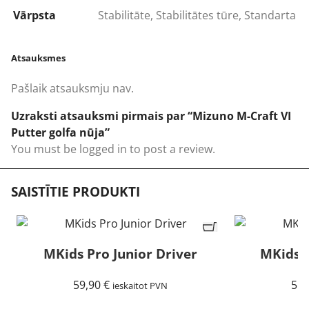
Vārpsta
Stabilitāte
,
Stabilitātes tūre
,
Standarta
Atsauksmes
Pašlaik atsauksmju nav.
Uzraksti atsauksmi pirmais par “Mizuno M-Craft VI
Putter golfa nūja”
You must be
logged in
to post a review.
SAISTĪTIE PRODUKTI
MKids Pro Junior Driver
MKids L
59,90
€
55,
ieskaitot PVN