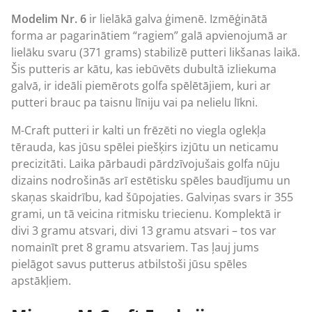
Modelim Nr. 6
ir lielākā galva ģimenē. Izmēģinātā
forma ar pagarinātiem “ragiem” galā apvienojumā ar
lielāku svaru (371 grams) stabilizē putteri likšanas laikā.
Šis putteris ar kātu, kas iebūvēts dubultā izliekuma
galvā, ir ideāli piemērots golfa spēlētājiem, kuri ar
putteri
brauc pa taisnu līniju vai pa nelielu līkni.
M-Craft putteri ir kalti un frēzēti no viegla oglekļa
tērauda, kas jūsu spēlei piešķirs izjūtu un neticamu
precizitāti. Laika pārbaudi pārdzīvojušais golfa nūju
dizains nodrošinās arī estētisku spēles baudījumu un
skaņas skaidrību, kad šūpojaties. Galviņas svars ir 355
grami, un tā veicina ritmisku triecienu. Komplektā ir
divi 3 gramu atsvari, divi 13 gramu atsvari – tos var
nomainīt pret 8 gramu atsvariem. Tas ļauj jums
pielāgot savus putterus atbilstoši jūsu spēles
apstākļiem.