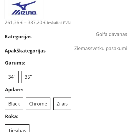
Price
261,36
€
–
387,20
€
ieskaitot PVN
range:
Golfa dāvanas
261,36 €
Kategorijas
through
Ziemassvētku pasākumi
387,20 €
Apakškategorijas
Garums:
34"
35"
Apdare:
Black
Chrome
Zilais
Roka:
Tiesības