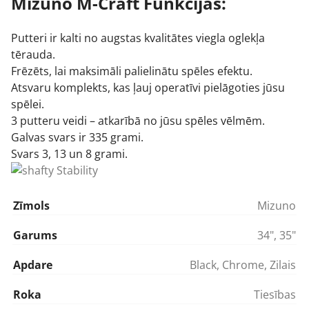
Mizuno M-Craft Funkcijas:
Putteri ir kalti no augstas kvalitātes viegla oglekļa
tērauda.
Frēzēts, lai maksimāli palielinātu spēles efektu.
Atsvaru komplekts, kas ļauj operatīvi pielāgoties jūsu
spēlei.
3 putteru veidi – atkarībā no jūsu spēles vēlmēm.
Galvas svars ir 335 grami.
Svars 3, 13 un 8 grami.
Zīmols
Mizuno
Garums
34"
,
35"
Apdare
Black
,
Chrome
,
Zilais
Roka
Tiesības