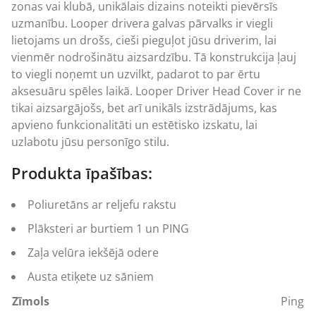
zonas vai klubā, unikālais dizains noteikti pievērsīs
uzmanību. Looper drivera galvas pārvalks ir viegli
lietojams un drošs, cieši pieguļot jūsu driverim, lai
vienmēr nodrošinātu aizsardzību. Tā konstrukcija ļauj
to viegli noņemt un uzvilkt, padarot to par ērtu
aksesuāru spēles laikā. Looper Driver Head Cover ir ne
tikai aizsargājošs, bet arī unikāls izstrādājums, kas
apvieno funkcionalitāti un estētisko izskatu, lai
uzlabotu jūsu personīgo stilu.
Produkta īpašības:
Poliuretāns ar reljefu rakstu
Plāksteri ar burtiem 1 un PING
Zaļa velūra iekšējā odere
Austa etiķete uz sāniem
Zīmols
Ping