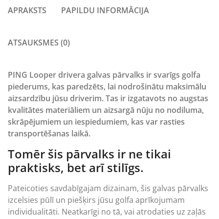
APRAKSTS
PAPILDU INFORMĀCIJA
ATSAUKSMES (0)
PING Looper drivera galvas pārvalks ir svarīgs golfa
piederums, kas paredzēts, lai nodrošinātu maksimālu
aizsardzību jūsu driverim. Tas ir izgatavots no augstas
kvalitātes materiāliem un aizsargā nūju no nodiluma,
skrāpējumiem un iespiedumiem, kas var rasties
transportēšanas laikā.
Tomēr šis pārvalks ir ne tikai
praktisks, bet arī stilīgs.
Pateicoties savdabīgajam dizainam, šis galvas pārvalks
izcelsies pūlī un piešķirs jūsu golfa aprīkojumam
individualitāti. Neatkarīgi no tā, vai atrodaties uz zaļās