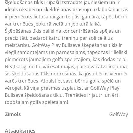
šķeldošanas tīkls ir īpaši izstrādāts jauniešiem un ir
ideāls rīks bērnu šķeldošanas prasmju uzlabošanai.
Tas
ir piemērots lietošanai gan telpās, gan ārā, tāpēc bērni
var trenēties jebkurā vietā un jebkurā laikā.
Šķēpēšanas tīkls palielina koncentrēšanās spējas un
precizitāti, padarot katru treniņu par soli ceļā uz
meistarību. GolfWay Play Bullseye šķēpēšanas tīkls ir
viegli samontējams un pārnēsājams, tāpēc tas ir lieliski
piemērots jaunajiem golfa spēlētājiem, kas dodas ceļā.
Neatkarīgi no tā, vai esat mājās, parkā vai atvaļinājumā,
šis šķeldošanas tīkls nodrošinās, ka jūsu bērns vienmēr
varēs trenēties. Atbalstiet savu bērnu golfa spēlē un
vērojiet, kā viņa prasmes uzplaukst ar GolfWay Play
Bullseye šķeldošanas tīklu. Trenēties ir jautri un ērti
topošajam golfa spēlētājam!
Zīmols
GolfWay
Atsauksmes