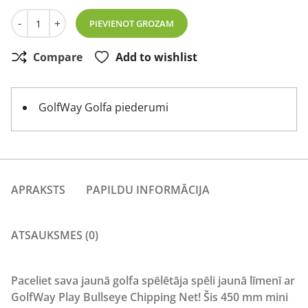
GolfWay Play Bullseye Chipping Net mini šķeldošanas tīk
-
+
PIEVIENOT GROZAM
Compare
Add to wishlist
GolfWay Golfa piederumi
APRAKSTS
PAPILDU INFORMĀCIJA
ATSAUKSMES (0)
Paceliet sava jaunā golfa spēlētāja spēli jaunā līmenī ar
GolfWay Play Bullseye Chipping Net! Šis 450 mm mini