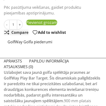
Pēc pasūtījuma veikšanas, gaidiet produktu
pieejamības apstiprinājumu.
GolfWay Play Bar mērķa mērķis jauniešu ielikšanas tren
Pievienot grozam
-
+
Compare
Add to wishlist
GolfWay Golfa piederumi
APRAKSTS
PAPILDU INFORMĀCIJA
ATSAUKSMES (0)
Uzlabojiet sava jaunā golfa spēlētāja prasmes ar
GolfWay Play Bar Target. Šis dinamiskais palīglīdzeklis
ir paredzēts ne tikai precizitātes uzlabošanai, bet arī
draudzīgas konkurences elementa ieviešanai treniņu
nodarbībās, padarot golfu interesantāku un
saistošāku jaunajiem spēlētājiem.
900 mm platais