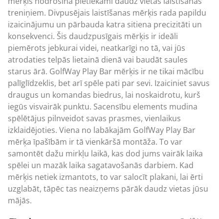
mērķis nodrošina pietiekami daudz vietas laistīšanas
treniņiem. Divpusējais laistīšanas mērķis rada papildu
izaicinājumu un pārbauda katra sitiena precizitāti un
konsekvenci. Šis daudzpusīgais mērķis ir ideāli
piemērots jebkurai videi, neatkarīgi no tā, vai jūs
atrodaties telpās lietainā dienā vai baudāt saules
starus ārā. GolfWay Play Bar mērķis ir ne tikai mācību
palīglīdzeklis, bet arī spēle pati par sevi. Izaiciniet savus
draugus un komandas biedrus, lai noskaidrotu, kurš
iegūs visvairāk punktu. Sacensību elements mudina
spēlētājus pilnveidot savas prasmes, vienlaikus
izklaidējoties. Viena no labākajām GolfWay Play Bar
mērķa īpašībām ir tā vienkāršā montāža. To var
samontēt dažu mirkļu laikā, kas dod jums vairāk laika
spēlei un mazāk laika sagatavošanās darbiem. Kad
mērķis netiek izmantots, to var salocīt plakani, lai ērti
uzglabāt, tāpēc tas neaizņems pārāk daudz vietas jūsu
mājās.