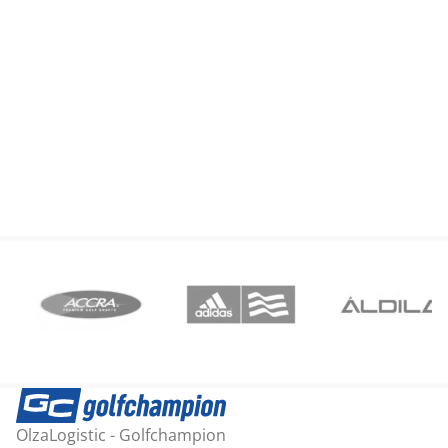
L
OlzaLogistic - Golfchampion