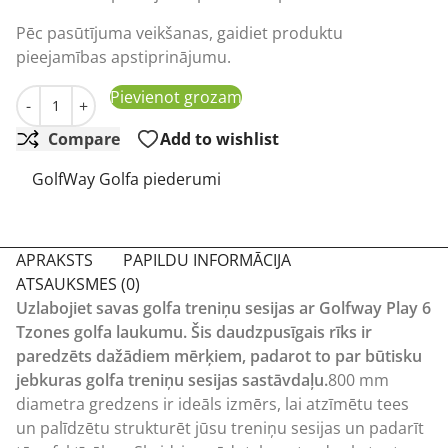
Pēc pasūtījuma veikšanas, gaidiet produktu
pieejamības apstiprinājumu.
GolfWay Play 6 zonu treniņu apļi junioriem daudzums
Pievienot grozam
-
+
Compare
Add to wishlist
GolfWay Golfa piederumi
APRAKSTS
PAPILDU INFORMĀCIJA
ATSAUKSMES (0)
Uzlabojiet savas golfa treniņu sesijas ar Golfway Play 6
Tzones golfa laukumu. Šis daudzpusīgais rīks ir
paredzēts dažādiem mērķiem, padarot to par būtisku
jebkuras golfa treniņu sesijas sastāvdaļu.
800 mm
diametra gredzens ir ideāls izmērs, lai atzīmētu tees
un palīdzētu strukturēt jūsu treniņu sesijas un padarīt