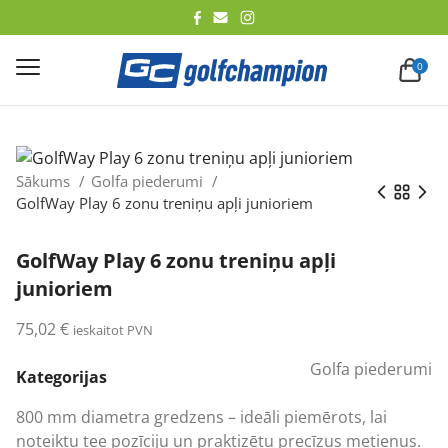
lēt
0
Sākums
Golfa piederumi
GolfWay Play 6 zonu treniņu apļi junioriem
GolfWay Play 6 zonu treniņu apļi
junioriem
75,02
€
ieskaitot PVN
Golfa piederumi
Kategorijas
800 mm diametra gredzens – ideāli piemērots, lai
noteiktu tee pozīciju un praktizētu precīzus metienus.