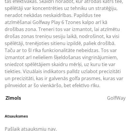
tās efektīvākas. Skaidri norādot, kur atrodas katrs tee,
spēlētāji var koncentrēties uz tehniku un stratēģiju,
neradot nekādas neskaidrības. Papildus tee
atzīmēšanai Golfway Play 6 Tzones kalpo arī kā
drošības zona. Treneri tos var izmantot, lai atzīmētu
drošas zonas treniņu sesiju laikā, nodrošinot, ka visi
spēlētāji, trenējoties sitienu izpildē, paliek drošībā.
Taču ar to šī rīka funkcionalitāte nebeidzas. Tos var
izmantot arī nelieliem šķeldošanas vingrinājumiem,
sniedzot spēlētājiem skaidru mērķi, uz kuru tie var
tiekties. Vizuālais indikators palīdz uzlabot precizitāti
un precizitāti, kas ir galvenās golfa prasmes, kuras var
pilnveidot ar šo vienkāršo, bet efektīvo rīku.
Zīmols
GolfWay
Atsauksmes
Pašlaik atsauksmju nav.