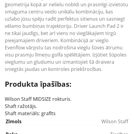
ģeometrija kopā ar nelielu nobīdi un prasmīgi izvietotu
smaguma centru veido unikālu kombināciju, kas
uzlabo jūsu spēju radīt perfektus sitienus un sasniegt
vēlamo bumbiņas trajektoriju. Driver Launch Pad 2 ir
ne tikai jaudīgs, bet arī viens no vieglākajiem tirgū
pieejamajiem driveriem. Kombinācijā ar vieglo
Evenflow vārpstu tas nodrošina vieglu šūves ātrumu
visu prasmju līmeņu golfa spēlētājiem. Izjūtiet šūpoles
vieglumu un gludumu un izmantojiet šā draivera
sniegtās jaudas un kontroles priekšrocības.
Produkta īpašības:
Wilson Staff
MIDSIZE rokturis.
Shaft ražotājs.
Shaft materiāls: grafīts
Zīmols
Wilson Staff