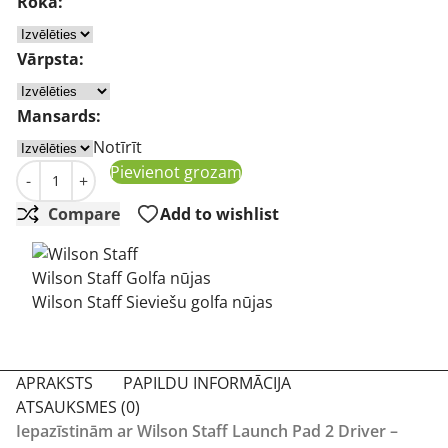
Roka:
Vārpsta:
Mansards:
Notīrīt
Wilson Staff Launch Pad 2 draiveris daudzums
Pievienot grozam
-
+
Compare
Add to wishlist
Wilson Staff Golfa nūjas
Wilson Staff Sieviešu golfa nūjas
APRAKSTS
PAPILDU INFORMĀCIJA
ATSAUKSMES (0)
Iepazīstinām ar Wilson Staff Launch Pad 2 Driver –