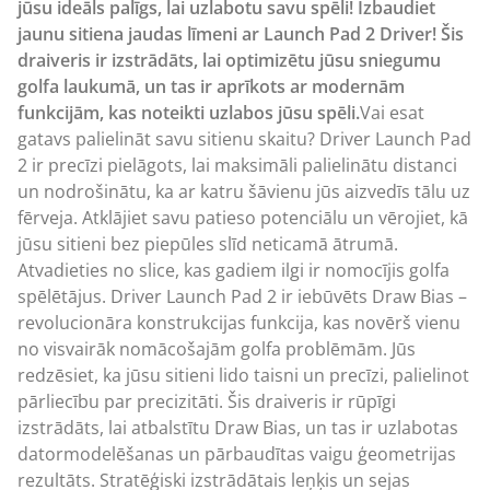
jūsu ideāls palīgs, lai uzlabotu savu spēli! Izbaudiet
jaunu sitiena jaudas līmeni ar Launch Pad 2 Driver! Šis
draiveris ir izstrādāts, lai optimizētu jūsu sniegumu
golfa laukumā, un tas ir aprīkots ar modernām
funkcijām, kas noteikti uzlabos jūsu spēli.
Vai esat
gatavs palielināt savu sitienu skaitu? Driver Launch Pad
2 ir precīzi pielāgots, lai maksimāli palielinātu distanci
un nodrošinātu, ka ar katru šāvienu jūs aizvedīs tālu uz
fērveja. Atklājiet savu patieso potenciālu un vērojiet, kā
jūsu sitieni bez piepūles slīd neticamā ātrumā.
Atvadieties no slice, kas gadiem ilgi ir nomocījis golfa
spēlētājus. Driver Launch Pad 2 ir iebūvēts Draw Bias –
revolucionāra konstrukcijas funkcija, kas novērš vienu
no visvairāk nomācošajām golfa problēmām. Jūs
redzēsiet, ka jūsu sitieni lido taisni un precīzi, palielinot
pārliecību par precizitāti. Šis draiveris ir rūpīgi
izstrādāts, lai atbalstītu Draw Bias, un tas ir uzlabotas
datormodelēšanas un pārbaudītas vaigu ģeometrijas
rezultāts. Stratēģiski izstrādātais leņķis un sejas