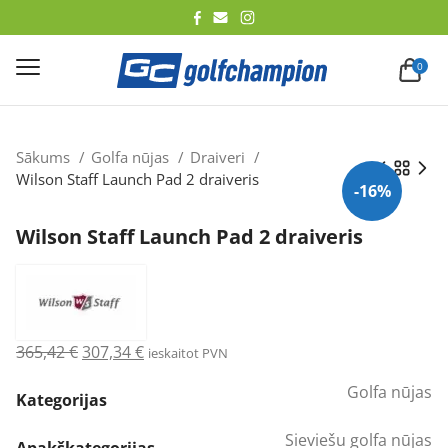
lēt
0
Sākums
Golfa nūjas
Draiveri
Wilson Staff Launch Pad 2 draiveris
-16%
Wilson Staff Launch Pad 2 draiveris
Original
Current
365,42
€
307,34
€
ieskaitot PVN
price
price
Golfa nūjas
was:
is:
Kategorijas
365,42 €.
307,34 €.
Sieviešu golfa nūjas
Apakškategorijas