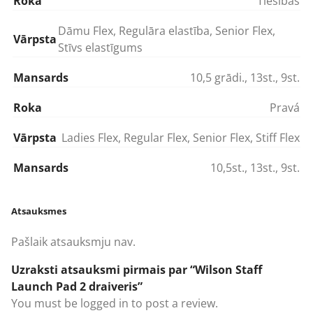
Roka
Tiesības
Dāmu Flex
,
Regulāra elastība
,
Senior Flex
,
Vārpsta
Stīvs elastīgums
Mansards
10,5 grādi.
,
13st.
,
9st.
Roka
Pravá
Vārpsta
Ladies Flex
,
Regular Flex
,
Senior Flex
,
Stiff Flex
Mansards
10,5st.
,
13st.
,
9st.
Atsauksmes
Pašlaik atsauksmju nav.
Uzraksti atsauksmi pirmais par “Wilson Staff
Launch Pad 2 draiveris”
You must be
logged in
to post a review.