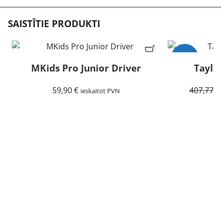
SAISTĪTIE PRODUKTI
-15%
MKids Pro Junior Driver
Taylo
Izpārdots
59,90
€
407,77
€
ieskaitot PVN