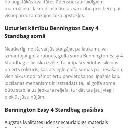
no augstākās kvalitātes ūdensnecaurlaidīgiem
materiāliem, lai nodrošinātu aizsardzību pret lietu pat
visneparedzamākajos laika apstākļos.
Uzturiet kārtību Bennington Easy 4
Standbag somā
Neatkarīgi no tā, vai jūs staigājat pa laukumu vai
izmantojat golfa ratiņus,
golfa soma
Bennington Easy 4
Standbag ir lieliska izvēle. Tai ir īpaši veidotas siksnas
un ērts rokturis, kas atvieglo golfa somas pārnēsāšanu,
vienlaikus nodrošinot ērtu pārvietošanos. Īpašais kāju
locīšanas mehānisms ir izstrādāts tā, lai golfa soma
būtu stabila uz jebkura reljefa, turklāt tas ļauj viegli
piekļūt jūsu nūjām.
Bennington Easy 4 Standbag īpašības
Augstas kvalitātes ūdensnecaurlaidīgs materiāls