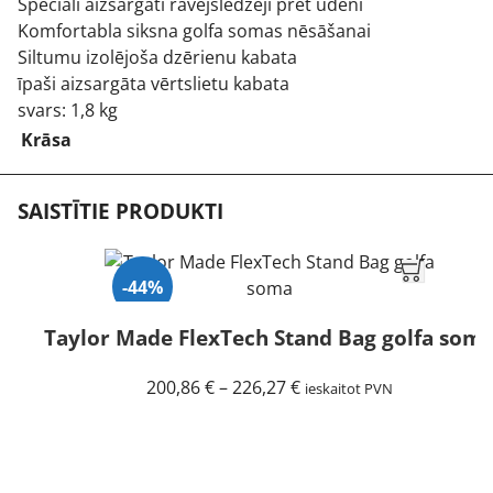
Speciāli aizsargāti rāvējslēdzēji pret ūdeni
Komfortabla siksna golfa somas nēsāšanai
Siltumu izolējoša dzērienu kabata
īpaši aizsargāta vērtslietu kabata
svars: 1,8 kg
Krāsa
SAISTĪTIE PRODUKTI
-44%
Taylor Made FlexTech Stand Bag golfa som
Price
200,86
€
–
226,27
€
ieskaitot PVN
range:
200,86 €
through
226,27 €