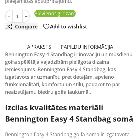
pieejamības apstiprinājumu.
Golfa soma Bennington Easy 4 Standbag daudzums
Pievienot grozam
-
+
Compare
Add to wishlist
APRAKSTS
PAPILDU INFORMĀCIJA
Bennington Easy 4 Standbag ir inovāciju un mūsdienu
golfa spēlētāja vajadzībām pielāgota dizaina
iemiesojums. Bennington Easy 4 Standbag, kas
izgatavots ar uzmanību pret detaļām, apvieno
funkcionalitāti, komfortu un stilu, padarot to par
neaizstājamu biedru golfa laukumā.
.
Izcilas kvalitātes materiāli
Bennington Easy 4 Standbag somā
Bennington Easy 4 Standbag golfa soma ir izgatavota