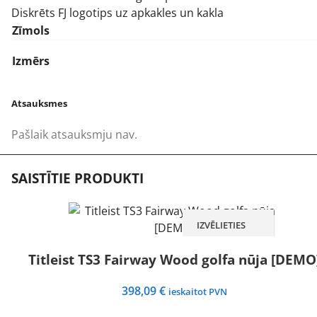
Diskrēts FJ logotips uz apkakles un kakla
Zīmols
Izmērs
Atsauksmes
Pašlaik atsauksmju nav.
SAISTĪTIE PRODUKTI
IZVĒLIETIES
Titleist TS3 Fairway Wood golfa nūja [DEMO
398,09
€
ieskaitot PVN