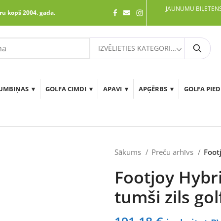
JAUNUMU BIĻETENS
ru kopš 2004. gada.
IZVĒLIETIES KATEGORIJU
Meklē
UMBIŅAS
GOLFA CIMDI
APAVI
APĢĒRBS
GOLFA PIE
Sākums
Preču arhīvs
Footj
Footjoy Hybr
tumši zils gol