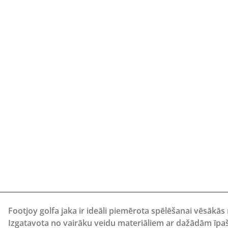
Footjoy golfa jaka ir ideāli piemērota spēlēšanai vēsākās
Izgatavota no vairāku veidu materiāliem ar dažādām īpašī