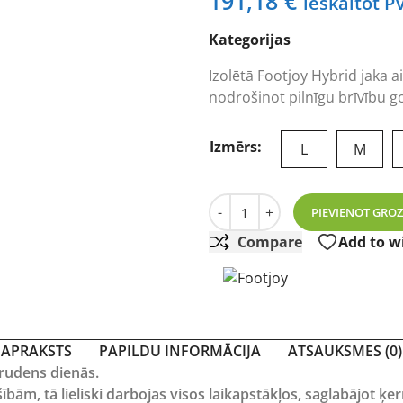
191,18
€
ieskaitot P
Kategorijas
Izolētā Footjoy Hybrid jaka a
nodrošinot pilnīgu brīvību go
Izmērs:
L
M
Footjoy Hybrid Jacket tumši 
-
+
PIEVIENOT GRO
Compare
Add to wi
APRAKSTS
PAPILDU INFORMĀCIJA
ATSAUKSMES (0)
 rudens dienās.
bām, tā lieliski darbojas visos laikapstākļos, saglabājot ķ