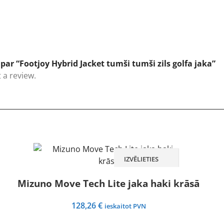
ar “Footjoy Hybrid Jacket tumši tumši zils golfa jaka”
 a review.
IZVĒLIETIES
Mizuno Move Tech Lite jaka haki krāsā
128,26
€
ieskaitot PVN