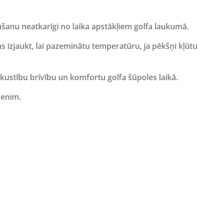
āšanu neatkarīgi no laika apstākļiem golfa laukumā.
s izjaukt,
lai pazeminātu temperatūru, ja pēkšņi kļūtu
u kustību brīvību un komfortu golfa šūpoles laikā.
menim.