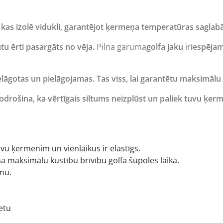
i, kas izolē vidukli, garantējot ķermeņa temperatūras saglab
būtu ērti pasargāts no vēja.
Pilna garuma
golfa jaku
ir
iespējam
pielāgotas un pielāgojamas. Tas viss, lai garantētu maksimāl
rošina, ka vērtīgais siltums neizplūst un paliek tuvu ķer
vu ķermenim un vienlaikus ir elastīgs.
 maksimālu kustību brīvību golfa šūpoles laikā.
umu.
etu