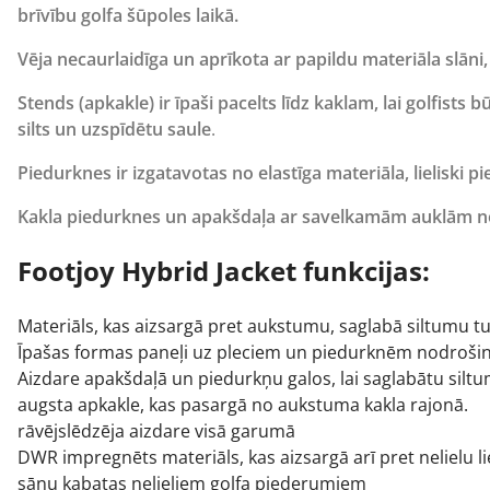
brīvību golfa šūpoles laikā.
Vēja necaurlaidīga un aprīkota ar papildu materiāla slān
Stends (apkakle) ir īpaši pacelts līdz kaklam, lai golfists 
silts un uzspīdētu saule
.
Piedurknes ir izgatavotas no elastīga materiāla, lieliski 
Kakla piedurknes un apakšdaļa ar savelkamām auklām nod
Footjoy Hybrid Jacket funkcijas:
Materiāls, kas aizsargā pret aukstumu, saglabā siltumu tu
Īpašas formas paneļi uz pleciem un piedurknēm nodrošina
Aizdare apakšdaļā un piedurkņu galos, lai saglabātu silt
augsta apkakle, kas pasargā no aukstuma kakla rajonā.
rāvējslēdzēja aizdare visā garumā
DWR impregnēts materiāls, kas aizsargā arī pret nelielu li
sānu kabatas nelieliem
golfa piederumiem