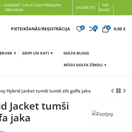
 - SAŅEMIET 10% ATLAIDI PIRMAJAM
PAR
SAZINIETIES
PIRKUMAM
MUMS
0
0
0
t
PIETEIKŠANĀS/REĢISTRĀCIJA
0,00
€
DERUMI
GRIPI UN KATI
GOLFA BLOGS
MŪSU GOLFA ZĪMOLI
oy Hybrid Jacket tumši tumši zils golfa jaka
id Jacket tumši
fa jaka