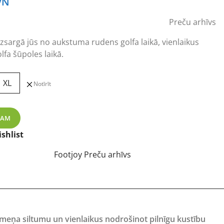
VN
Preču arhīvs
izsargā jūs no aukstuma rudens golfa laikā, vienlaikus
lfa šūpoles laikā.
XL
Notīrīt
tumši zils golfa jaka daudzums
ZAM
shlist
Footjoy Preču arhīvs
ermeņa siltumu un vienlaikus nodrošinot pilnīgu kustību