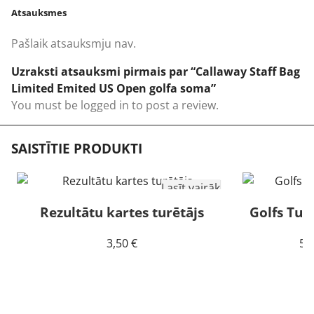
Atsauksmes
Pašlaik atsauksmju nav.
Uzraksti atsauksmi pirmais par “Callaway Staff Bag
Limited Emited US Open golfa soma”
You must be
logged in
to post a review.
SAISTĪTIE PRODUKTI
Lasīt vairāk
Rezultātu kartes turētājs
Golfs Tum
3,50
€
50