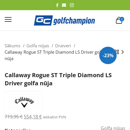
lēt
0
Sākums
Golfa nūjas
Draiveri
Callaway Rogue ST Triple Diamond LS Driver golfa
-23%
nūja
Callaway Rogue ST Triple Diamond LS
Driver golfa nūja
Original
Current
719,95
€
554,18
€
ieskaitot PVN
price
price
Golfa nūjas