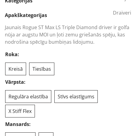
was:
is:
Kategorijas
719,95 €.
554,18 €.
Draiveri
Apakškategorijas
Jaunais Rogue ST Max LS Triple Diamond driver ir golfa
nūja ar augstu MOI un ļoti zemu griešanās spēju, kas
nodrošina spēcīgu bumbiņas lidojumu.
Roka:
Kreisā
Tiesības
Vārpsta:
Regulāra elastība
Stīvs elastīgums
X Stiff Flex
Mansards: