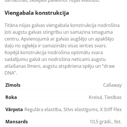
Viengabala konstrukcija
Titāna nūjas galvas viengabala konstrukcija nodrošina
ļoti augstu galvas stingrību un samazina smaguma
centru. Apvienojumā ar galvas augšējo un apakšējo
daļu no oglekļa ir samazināts visas ierīces svars.
Kopējā konstrukcija nodrošina optimālu svara
sadalījumu galvā un nodrošina neticami augstu
atlaišanas līmeni, augstu atspēriena spēju un “draw
DNA”.
Zīmols
Callaway
Roka
Kreisā
,
Tiesības
Vārpsta
Regulāra elastība
,
Stīvs elastīgums
,
X Stiff Flex
Mansards
10,5 grādi.
,
9st.