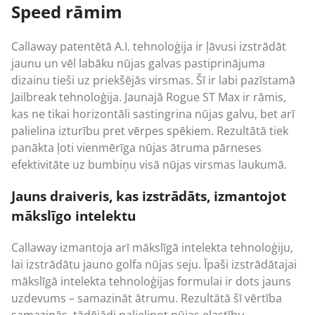
Speed rāmim
Callaway patentētā A.I. tehnoloģija ir ļāvusi izstrādāt
jaunu un vēl labāku nūjas galvas pastiprinājuma
dizainu tieši uz priekšējās virsmas. Šī ir labi pazīstamā
Jailbreak tehnoloģija. Jaunajā Rogue ST Max ir rāmis,
kas ne tikai horizontāli sastingrina nūjas galvu, bet arī
palielina izturību pret vērpes spēkiem. Rezultātā tiek
panākta ļoti vienmērīga nūjas ātruma pārneses
efektivitāte uz bumbiņu visā nūjas virsmas laukumā.
Jauns draiveris, kas izstrādāts, izmantojot
mākslīgo intelektu
Callaway izmantoja arī mākslīgā intelekta tehnoloģiju,
lai izstrādātu jauno golfa nūjas seju. Īpaši izstrādātajai
mākslīgā intelekta tehnoloģijas formulai ir dots jauns
uzdevums – samazināt ātrumu. Rezultātā šī vērtība
samazinās, tādējādi palielinot nūjas elastību.