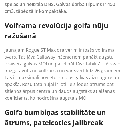
spējas un neitrāla DNS. Galvas darba tilpums ir 450
cm3, tāpēc tā ir kompaktāka.
Volframa revolūcija golfa nūju
ražošanā
Jaunajam Rogue ST Max draiverim ir īpašs volframa
svars. Tas ļāva
Callaway
inženieriem panākt augstu
draivera galvas MOI un palielināt tās stabilitāti. Atsvars
ir izgatavots no volframa un var svērt līdz 26 gramiem.
Tas ir maksimāli novietots nūjas galvas aizmugurē un
apakšā. Rezultātā nūjai ir ļoti liels lodes ātrums pat
sitienos ārpus centra un daudz augstāks atlaišanas
koeficients, ko nodrošina augstais MOI.
Golfa bumbiņas stabilitāte un
ātrums, pateicoties Jailbreak