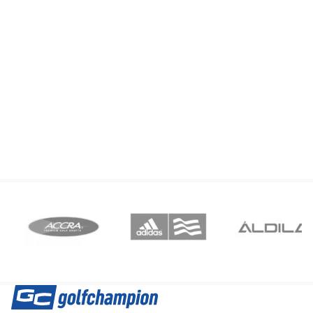
was:
is:
458,00 €.
391,00 €.