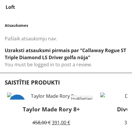
Loft
Atsauksmes
Pašlaik atsauksmju nav.
Uzraksti atsauksmi pirmais par “Callaway Rogue ST
Triple Diamond LS Driver golfa nūja”
You must be
logged in
to post a review.
SAISTĪTIE PRODUKTI
Izvēlieties
-15%
Taylor Made Rory 8+
Divvi
Izpārdots
Original
Current
458,00
€
391,00
€
38,
price
price