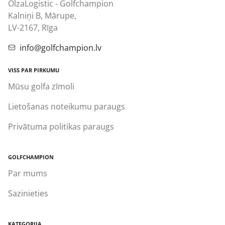
OlzaLogistic - Golfchampion
Kalniņi B, Mārupe,
LV-2167, Rīga
info@golfchampion.lv
VISS PAR PIRKUMU
Mūsu golfa zīmoli
Lietošanas noteikumu paraugs
Privātuma politikas paraugs
GOLFCHAMPION
Par mums
Sazinieties
KATEGORIJA