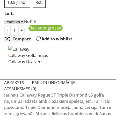
10,5 grādi.
9st.
Loft:
Notīrīt
Callaway Rogue ST Triple Diamond LS Driver golfa nūja 
Pievienot grozam
-
+
Compare
Add to wishlist
Callaway Golfa nūjas
Callaway Draiveri
APRAKSTS
PAPILDU INFORMĀCIJA
ATSAUKSMES (0)
Jaunais Callaway Rogue ST Triple Diamond LS golfa
nūja ir paredzēta ambiciozākiem spēlētājiem. Tā ir labi
pazīstamā Triple Diamond modeļa jaunā versija. Tam ir
zems griešanās ātrums, lieliskas bumbiņas veidošanas