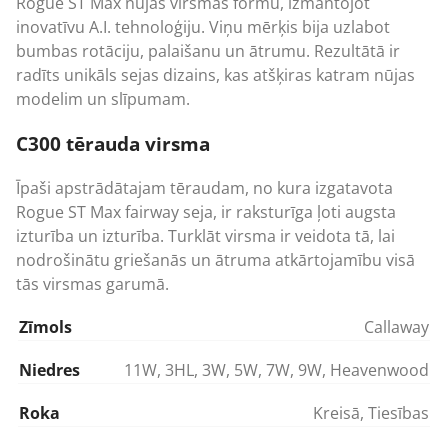
Rogue ST Max nūjas virsmas formu, izmantojot
inovatīvu A.I. tehnoloģiju. Viņu mērķis bija uzlabot
bumbas rotāciju, palaišanu un ātrumu. Rezultātā ir
radīts unikāls sejas dizains, kas atšķiras katram nūjas
modelim un slīpumam.
C300 tērauda virsma
Īpaši apstrādātajam tēraudam, no kura izgatavota
Rogue ST Max fairway seja, ir raksturīga ļoti augsta
izturība un izturība. Turklāt virsma ir veidota tā, lai
nodrošinātu griešanās un ātruma atkārtojamību visā
tās virsmas garumā.
Zīmols
Callaway
Niedres
11W
,
3HL
,
3W
,
5W
,
7W
,
9W
,
Heavenwood
Roka
Kreisā
,
Tiesības