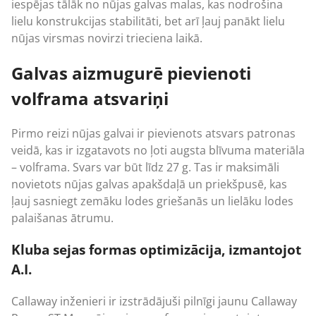
iespējas tālāk no nūjas galvas malas, kas nodrošina
lielu konstrukcijas stabilitāti, bet arī ļauj panākt lielu
nūjas virsmas novirzi trieciena laikā.
Galvas aizmugurē pievienoti
volframa atsvariņi
Pirmo reizi nūjas galvai ir pievienots atsvars patronas
veidā, kas ir izgatavots no ļoti augsta blīvuma materiāla
– volframa. Svars var būt līdz 27 g. Tas ir maksimāli
novietots nūjas galvas apakšdaļā un priekšpusē, kas
ļauj sasniegt zemāku lodes griešanās un lielāku lodes
palaišanas ātrumu.
Kluba sejas formas optimizācija, izmantojot
A.I.
Callaway inženieri ir izstrādājuši pilnīgi jaunu Callaway