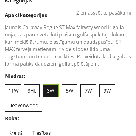
319,44 €
Kategorijas
through
Ziemassvētku pasākumi
372,68 €
Apakškategorijas
Jaunais Callaway Rogue ST Max fairway wood ir golfa
nūja, kas paredzēta ļoti plašam golfa spēlētāju lokam,
kuri meklē ātrumu, elastīgumu un daudzpusību. ST
MAX fērveja metienam ir vidējs lodes lidojuma
augstums un tendence vilkties. Pārveidotā kluba galvas
forma patiks daudziem golfa spēlētājiem.
Niedres:
11W
3HL
3W
5W
7W
9W
Heavenwood
Roka:
Kreisā
Tiesības