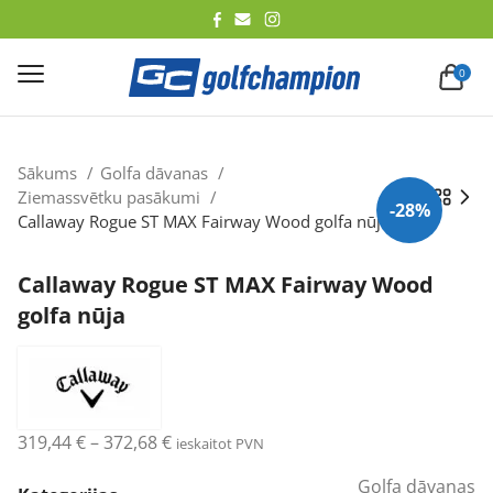
lēt
0
Sākums
Golfa dāvanas
Ziemassvētku pasākumi
-28%
Callaway Rogue ST MAX Fairway Wood golfa nūja
Callaway Rogue ST MAX Fairway Wood
golfa nūja
Price
319,44
€
–
372,68
€
ieskaitot PVN
range:
Golfa dāvanas