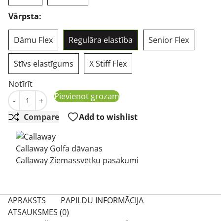
Vārpsta:
Dāmu Flex
Regulāra elastība
Senior Flex
Stīvs elastīgums
X Stiff Flex
Notīrīt
Callaway Rogue ST MAX Fairway Wood golfa nūja daudzu
Pievienot grozam
-
+
Compare
Add to wishlist
Callaway Golfa dāvanas
Callaway Ziemassvētku pasākumi
APRAKSTS
PAPILDU INFORMĀCIJA
ATSAUKSMES (0)