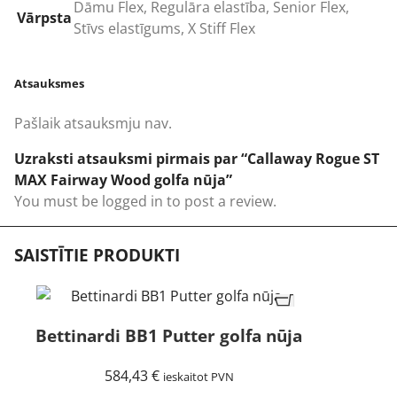
Dāmu Flex
,
Regulāra elastība
,
Senior Flex
,
Vārpsta
Stīvs elastīgums
,
X Stiff Flex
Atsauksmes
Pašlaik atsauksmju nav.
Uzraksti atsauksmi pirmais par “Callaway Rogue ST
MAX Fairway Wood golfa nūja”
You must be
logged in
to post a review.
SAISTĪTIE PRODUKTI
Bettinardi BB1 Putter golfa nūja
584,43
€
ieskaitot PVN