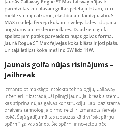
Jaunās Callaway Rogue ST Max fairway nūjas ir
paredzētas ļoti plašam golfa spēlētāju lokam, kuri
meklē šo nūju ātrumu, elastību un daudzpusību. ST
MAX modeļa fērveja kokam ir vidējs lodes lidojuma
augstums un tendence vilkties. Daudziem golfa
spēlētājiem patiks pārveidotā nūjas galvas forma.
Jaunā Rogue ST Max fejvejas koka klāsts ir ļoti plašs,
un tajā ietilpst koka meži no 3W līdz 11W.
Jaunais golfa nūjas risinājums –
Jailbreak
Izmantojot mākslīgā intelekta tehnoloģiju,
Callaway
inženieri ir izstrādājuši pilnīgi jaunu Jailbreak sistēmu,
kas stiprina nūjas galvas konstrukciju. Labi pazīstamā
draivera tehnoloģija pirmo reizi ir izmantota fērveja
kokā. Šajā gadījumā tas izpaužas kā divi “sikspārņu
spārni” galvas sānos. Šie spārni ir novietoti pēc