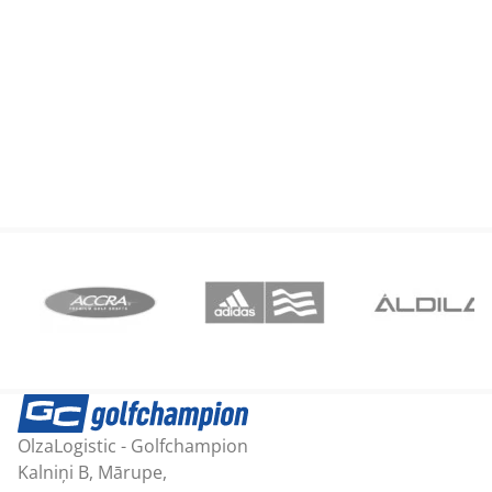
1310,43 €.
1159,18 €.
OlzaLogistic - Golfchampion
Kalniņi B, Mārupe,