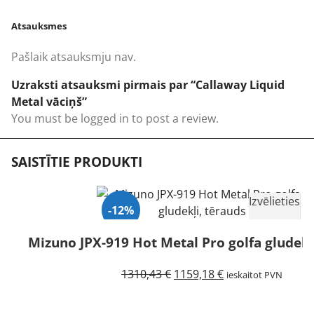
Atsauksmes
Pašlaik atsauksmju nav.
Uzraksti atsauksmi pirmais par “Callaway Liquid
Metal vāciņš”
You must be
logged in
to post a review.
SAISTĪTIE PRODUKTI
Izvēlieties
-12%
Mizuno JPX-919 Hot Metal Pro golfa gludekļ
Izpārdots
Original
Current
1310,43
€
1159,18
€
ieskaitot PVN
price
price
was:
is: