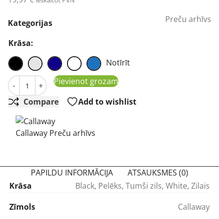
ieskaitot PVN
Preču arhīvs
Kategorijas
Krāsa:
Notīrīt
Callaway Liquid Metal vāciņš daudzums
Pievienot grozam
-
+
Compare
Add to wishlist
Callaway Preču arhīvs
PAPILDU INFORMĀCIJA
ATSAUKSMES (0)
Krāsa
Black, Pelēks, Tumši zils, White, Zilais
Zīmols
Callaway