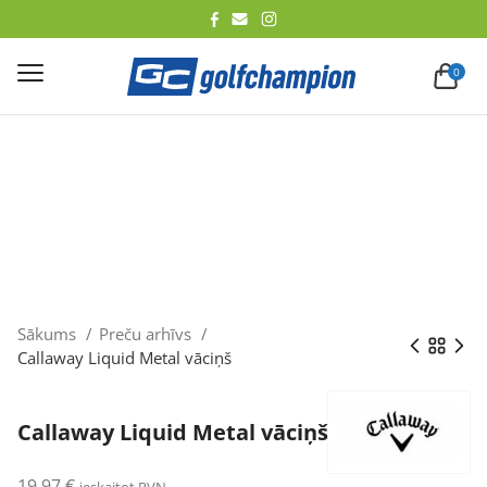
lēt
0
Sākums
Preču arhīvs
Callaway Liquid Metal vāciņš
Callaway Liquid Metal vāciņš
19,97
€