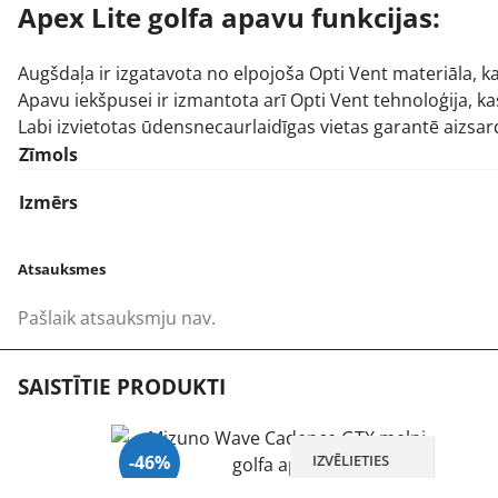
Apex Lite golfa apavu funkcijas:
Augšdaļa ir izgatavota no elpojoša Opti Vent materiāla, k
Apavu iekšpusei ir izmantota arī Opti Vent tehnoloģija, ka
Labi izvietotas ūdensnecaurlaidīgas vietas garantē aizsard
Zīmols
Izmērs
Atsauksmes
Pašlaik atsauksmju nav.
SAISTĪTIE PRODUKTI
IZVĒLIETIES
-46%