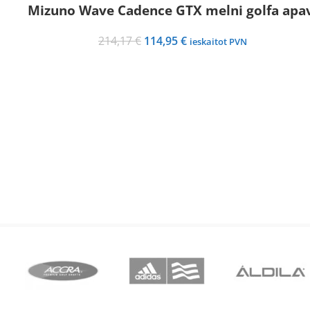
Mizuno Wave Cadence GTX melni golfa apa
Izpārdots
Original
Current
214,17
€
114,95
€
ieskaitot PVN
price
price
was:
is:
214,17 €.
114,95 €.