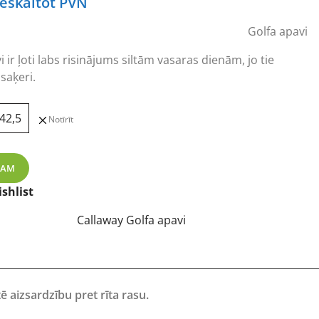
urrent
ieskaitot PVN
rice
Golfa apavi
s:
00,43 €.
 ir ļoti labs risinājums siltām vasaras dienām, jo tie
saķeri.
42,5
Notīrīt
ti vīriešu golfa apavi daudzums
ZAM
shlist
Callaway Golfa apavi
tē aizsardzību pret rīta rasu.