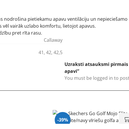
as nodrošina pietiekamu apavu ventilāciju un nepieciešamo a
s vēl vairāk uzlabo komfortu, lietojot apavus.
zību pret rīta rasu.
Callaway
41
,
42
,
42,5
Uzraksti atsauksmi pirmais p
apavi”
You must be
logged in
to post
-39%