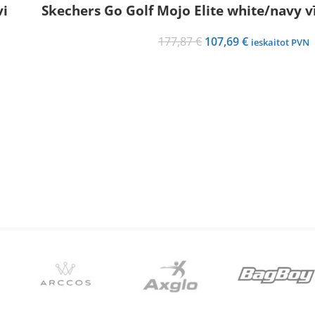
vi
Skechers Go Golf Mojo Elite white/navy vī
Original
Current
177,87
€
107,69
€
ieskaitot PVN
price
price
was:
is:
177,87 €.
107,69 €.