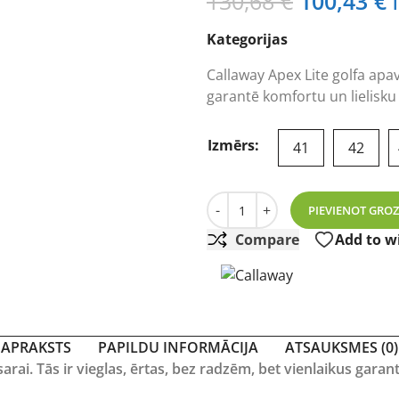
Original
C
130,68
€
100,43
€
price
p
Kategorijas
was:
i
130,68 €.
1
Callaway Apex Lite golfa apavi
garantē komfortu un lielisku 
Izmērs:
41
42
Callaway Apex Lite pelēki/bal
-
+
PIEVIENOT GRO
Compare
Add to wi
APRAKSTS
PAPILDU INFORMĀCIJA
ATSAUKSMES (0)
sarai. Tās ir vieglas, ērtas, bez radzēm, bet vienlaikus garan