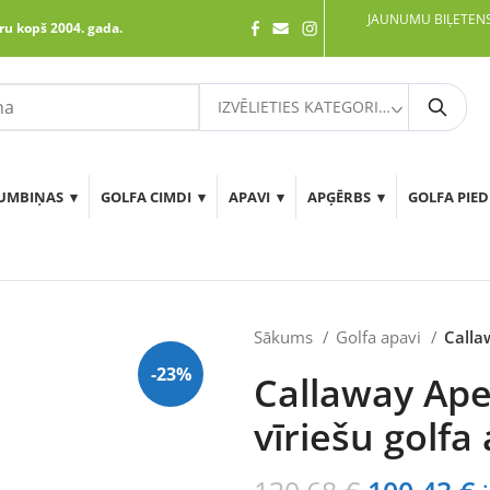
JAUNUMU BIĻETENS
ru kopš 2004. gada.
IZVĒLIETIES KATEGORIJU
Meklē
UMBIŅAS
GOLFA CIMDI
APAVI
APĢĒRBS
GOLFA PIE
Sākums
Golfa apavi
Callaw
-23%
Callaway Apex
vīriešu golfa