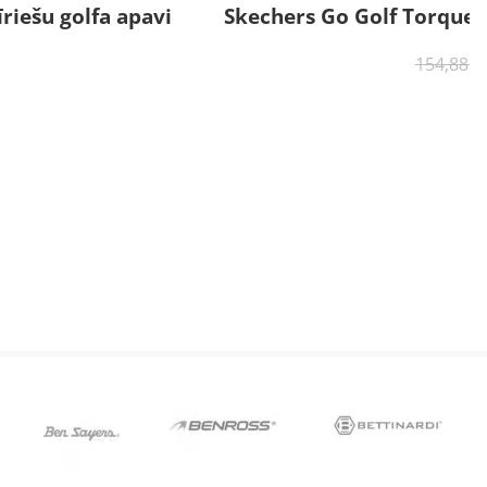
riešu golfa apavi
Skechers Go Golf Torque P
Izpārdots
154,88
€