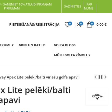
 - SAŅEMIET 10% ATLAIDI PIRMAJAM
PAR
SAZINIETIES
PIRKUMAM
MUMS
0
0
0
t
PIETEIKŠANĀS/REĢISTRĀCIJA
0,00
€
DERUMI
GRIPI UN KATI
GOLFA BLOGS
MŪSU GOLFA ZĪMOLI
ay Apex Lite pelēki/balti vīriešu golfa apavi
 Lite pelēki/balti
 apavi