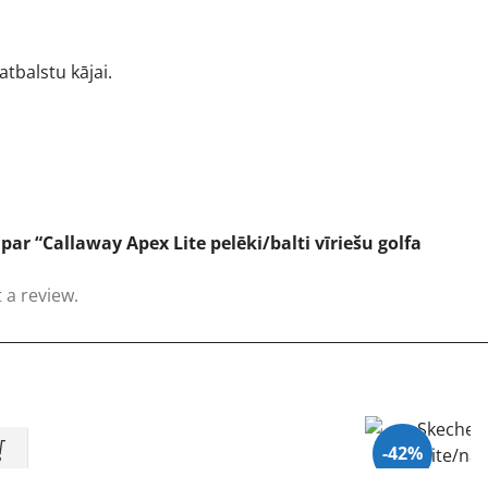
tbalstu kājai.
ar “Callaway Apex Lite pelēki/balti vīriešu golfa
 a review.
-42%