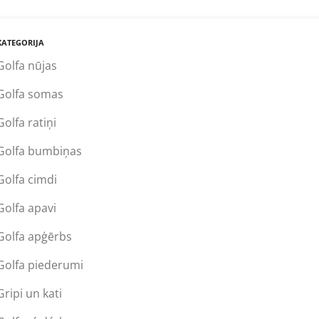
KATEGORIJA
Golfa nūjas
Golfa somas
Golfa ratiņi
Golfa bumbiņas
Golfa cimdi
Golfa apavi
Golfa apģērbs
Golfa piederumi
Gripi un kati