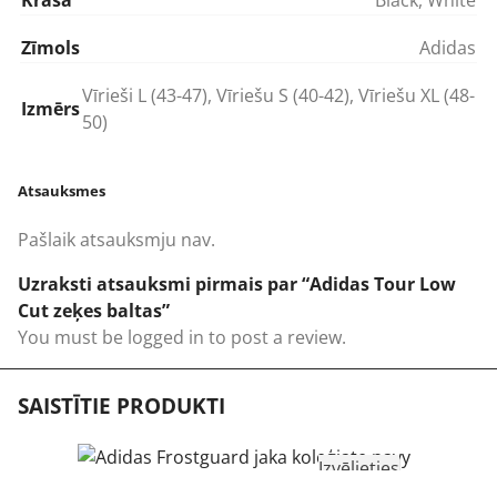
Zīmols
Adidas
Vīrieši L (43-47)
,
Vīriešu S (40-42)
,
Vīriešu XL (48-
Izmērs
50)
Atsauksmes
Pašlaik atsauksmju nav.
Uzraksti atsauksmi pirmais par “Adidas Tour Low
Cut zeķes baltas”
You must be
logged in
to post a review.
SAISTĪTIE PRODUKTI
Izvēlieties