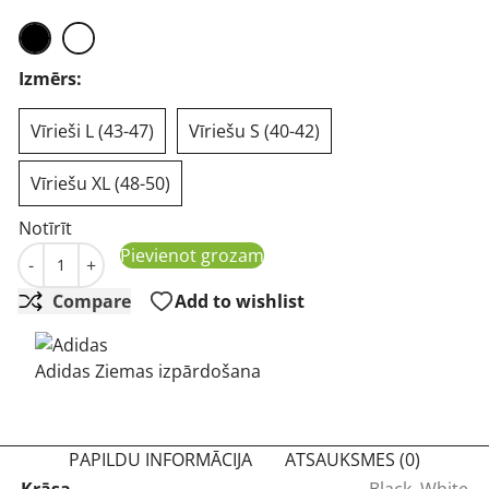
Izmērs:
Vīrieši L (43-47)
Vīriešu S (40-42)
Vīriešu XL (48-50)
Notīrīt
Adidas Tour Low Cut zeķes baltas daudzums
Pievienot grozam
-
+
Compare
Add to wishlist
Adidas Ziemas izpārdošana
PAPILDU INFORMĀCIJA
ATSAUKSMES (0)
Krāsa
Black, White