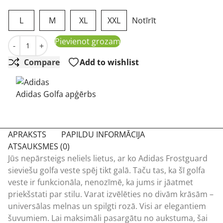
L
M
XL
XXL
Notīrīt
Adidas Frostguard Vest melna golfa veste daudzums
Pievienot grozam
-
+
Compare
Add to wishlist
Adidas Golfa apģērbs
APRAKSTS
PAPILDU INFORMĀCIJA
ATSAUKSMES (0)
Jūs nepārsteigs neliels lietus, ar ko Adidas Frostguard
sieviešu golfa veste spēj tikt galā. Taču tas, ka šī golfa
veste ir funkcionāla, nenozīmē, ka jums ir jāatmet
priekšstati par stilu. Varat izvēlēties no divām krāsām –
universālas melnas un spilgti rozā. Visi ar elegantiem
šuvumiem. Lai maksimāli pasargātu no aukstuma, šai