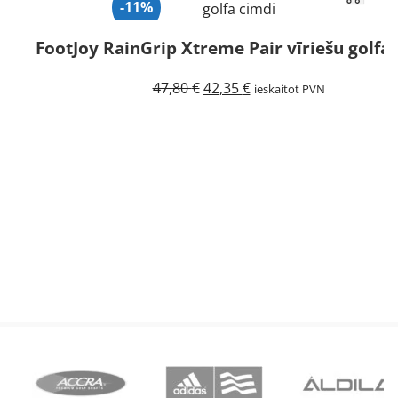
-11%
FootJoy RainGrip Xtreme Pair vīriešu golfa
Original
Current
47,80
€
42,35
€
ieskaitot PVN
price
price
was:
is:
47,80 €.
42,35 €.