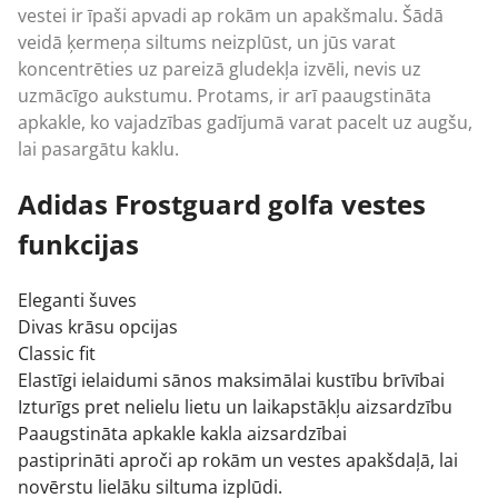
vestei ir īpaši apvadi ap rokām un apakšmalu. Šādā
veidā ķermeņa siltums neizplūst, un jūs varat
koncentrēties uz pareizā gludekļa izvēli, nevis uz
uzmācīgo aukstumu. Protams, ir arī paaugstināta
apkakle, ko vajadzības gadījumā varat pacelt uz augšu,
lai pasargātu kaklu.
Adidas Frostguard golfa vestes
funkcijas
Eleganti šuves
Divas krāsu opcijas
Classic fit
Elastīgi ielaidumi sānos maksimālai kustību brīvībai
Izturīgs pret nelielu lietu un laikapstākļu aizsardzību
Paaugstināta apkakle kakla aizsardzībai
pastiprināti aproči ap rokām un
vestes
apakšdaļā, lai
novērstu lielāku siltuma izplūdi.