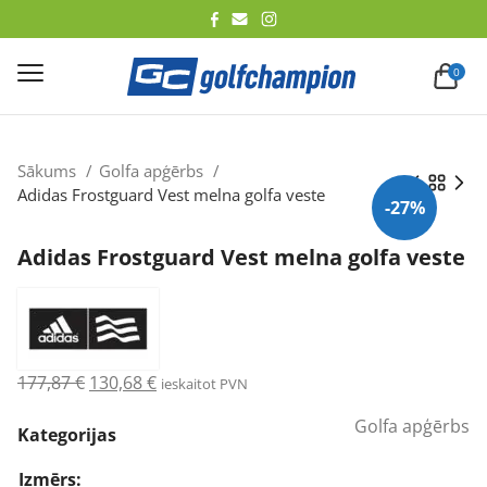
lēt
0
Sākums
Golfa apģērbs
Adidas Frostguard Vest melna golfa veste
-27%
Adidas Frostguard Vest melna golfa veste
Original
Current
177,87
€
130,68
€
ieskaitot PVN
price
price
Golfa apģērbs
was:
is:
Kategorijas
177,87 €.
130,68 €.
Izmērs: