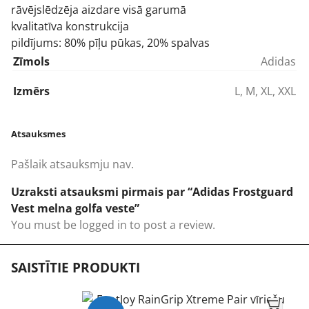
rāvējslēdzēja aizdare visā garumā
kvalitatīva konstrukcija
pildījums: 80% pīļu pūkas, 20% spalvas
Zīmols
Adidas
Izmērs
L
,
M
,
XL
,
XXL
Atsauksmes
Pašlaik atsauksmju nav.
Uzraksti atsauksmi pirmais par “Adidas Frostguard
Vest melna golfa veste”
You must be
logged in
to post a review.
SAISTĪTIE PRODUKTI