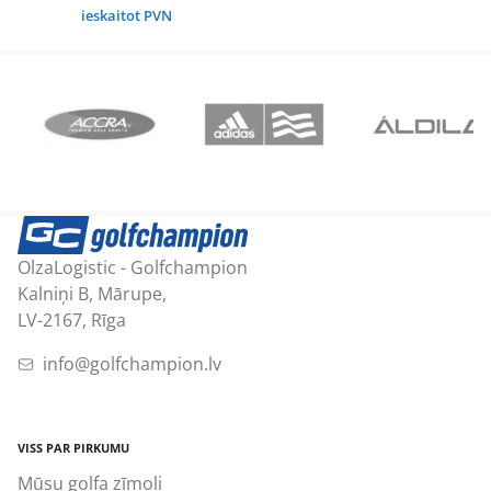
price
price
ieskaitot PVN
was:
is:
87,12 €.
75,02 €.
OlzaLogistic - Golfchampion
Kalniņi B, Mārupe,
LV-2167, Rīga
info@golfchampion.lv
VISS PAR PIRKUMU
Mūsu golfa zīmoli