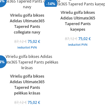
14%
-14%
Vīriešu golfa bikses
Vīriešu golfa bikses
Adidas Ultimate365
Adidas Ultimate365
Tapered Pants
Tapered Pants
kaņepes
collegiate navy
Original
Current
87,12
€
75,02
€
Original
Current
87,12
€
75,02
€
price
price
ieskaitot PVN
price
price
ieskaitot PVN
was:
is:
was:
is:
87,12 €.
75,02 €.
87,12 €.
75,02 €.
14%
Vīriešu golfa bikses
Adidas Ultimate365
Tapered Pants
pelēkas krāsas
Original
Current
87,12
€
75,02
€