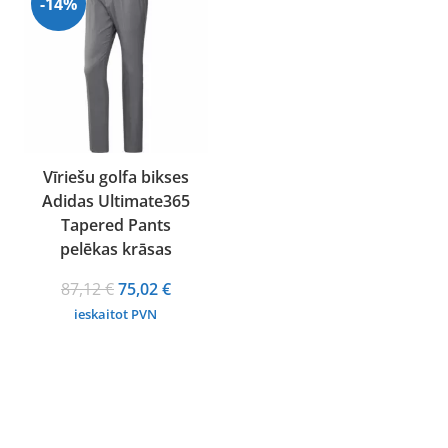
-14%
Vīriešu golfa bikses
Adidas Ultimate365
Tapered Pants
pelēkas krāsas
Original
Current
87,12
€
75,02
€
price
price
ieskaitot PVN
was:
is:
87,12 €.
75,02 €.