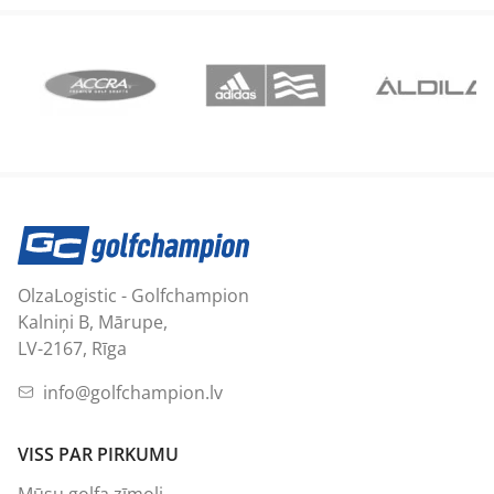
OlzaLogistic - Golfchampion
Kalniņi B, Mārupe,
LV-2167, Rīga
info@golfchampion.lv
VISS PAR PIRKUMU
Mūsu golfa zīmoli