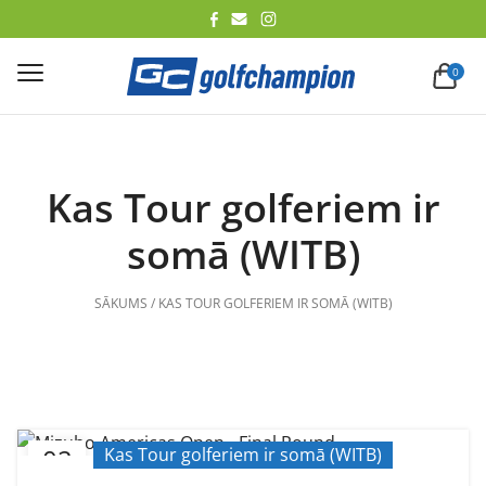
lēt
0
Kas Tour golferiem ir
somā (WITB)
SĀKUMS
/
KAS TOUR GOLFERIEM IR SOMĀ (WITB)
02
Kas Tour golferiem ir somā (WITB)
JŪN