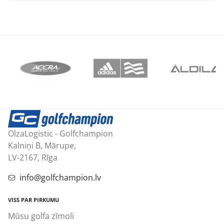
OlzaLogistic - Golfchampion
Kalniņi B, Mārupe,
LV-2167, Rīga
info@golfchampion.lv
VISS PAR PIRKUMU
Mūsu golfa zīmoli