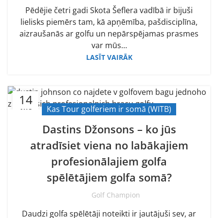
Pēdējie četri gadi Skota Šeflera vadībā ir bijuši
lielisks piemērs tam, kā apņēmība, pašdisciplīna,
aizraušanās ar golfu un nepārspējamas prasmes
var mūs…
LASĪT VAIRĀK
14
Kas Tour golferiem ir somā (WITB)
AUG
Dastins Džonsons – ko jūs
atradīsiet viena no labākajiem
profesionālajiem golfa
spēlētājiem golfa somā?
Golf Champion
Daudzi golfa spēlētāji noteikti ir jautājuši sev, ar