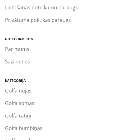
Lietošanas noteikumu paraugs
Privātuma politikas paraugs
GOLFCHAMPION
Par mums
Sazinieties
KATEGORIJA
Golfa nūjas
Golfa somas
Golfa ratiņi
Golfa bumbiņas