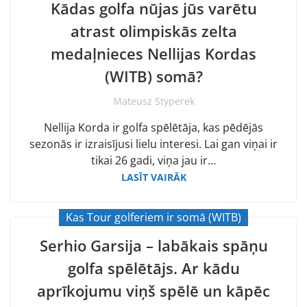
Kādas golfa nūjas jūs varētu
atrast olimpiskās zelta
medaļnieces Nellijas Kordas
(WITB) somā?
Mateusz Styperek
Nellija Korda ir golfa spēlētāja, kas pēdējās
sezonās ir izraisījusi lielu interesi. Lai gan viņai ir
tikai 26 gadi, viņa jau ir…
LASĪT VAIRĀK
Kas Tour golferiem ir somā (WITB)
26
Serhio Garsija – labākais spāņu
APR
golfa spēlētājs. Ar kādu
aprīkojumu viņš spēlē un kāpēc