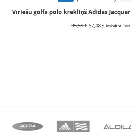
Vīriešu golfa polo krekliņš Adidas Jacquard
Izpārdots
Original
Current
95,59
€
57,48
€
ieskaitot PVN
price
price
was:
is:
95,59 €.
57,48 €.