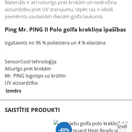
Materiāls ir arī noturīgs pret krokām un nodrošina
aizsardzību pret UV starojumu, tāpēc tas ir ideāli
piemērots saulainām dienām golfa laukumā.
Ping Mr. PING II Polo golfa krekliņa īpašības
Izgatavots no 96 % poliestera un 4 % elastāna
.
SensorCool tehnoloģija
Atturīgs pret krokām
Mr. PING logotips uz krūtīm
UV aizsardzība
Izmērs
SAISTĪTIE PRODUKTI
Izvēlie
-40%