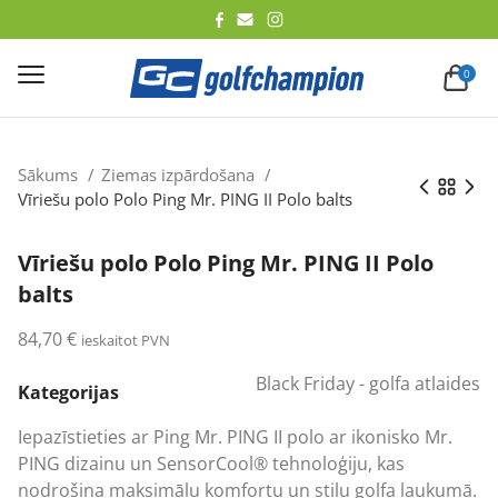
lēt
0
Sākums
Ziemas izpārdošana
Vīriešu polo Polo Ping Mr. PING II Polo balts
Vīriešu polo Polo Ping Mr. PING II Polo
balts
84,70
€
ieskaitot PVN
Black Friday - golfa atlaides
Kategorijas
Iepazīstieties ar Ping Mr. PING II polo ar ikonisko Mr.
PING dizainu un SensorCool® tehnoloģiju, kas
nodrošina maksimālu komfortu un stilu golfa laukumā.