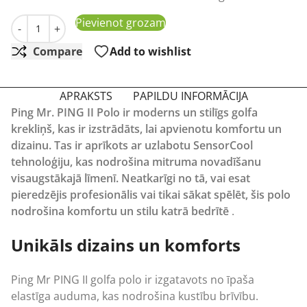
Vīriešu polo Polo Ping Mr. PING II Polo balts daudzums
Pievienot grozam
-
+
Compare
Add to wishlist
APRAKSTS
PAPILDU INFORMĀCIJA
Ping Mr. PING II Polo ir moderns un stilīgs golfa
krekliņš, kas ir izstrādāts, lai apvienotu komfortu un
dizainu. Tas ir aprīkots ar uzlabotu SensorCool
tehnoloģiju, kas nodrošina mitruma novadīšanu
visaugstākajā līmenī. Neatkarīgi no tā, vai esat
pieredzējis profesionālis vai tikai sākat spēlēt, šis polo
nodrošina komfortu un stilu katrā bedrītē
.
Unikāls dizains un komforts
Ping
Mr PING II golfa polo ir izgatavots no īpaša
elastīga auduma, kas nodrošina kustību brīvību.