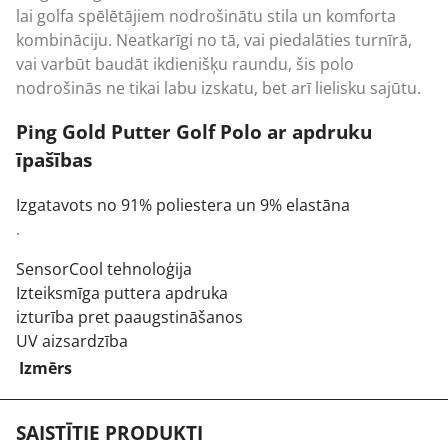
lai golfa spēlētājiem nodrošinātu stila un komforta
kombināciju. Neatkarīgi no tā, vai piedalāties turnīrā,
vai varbūt baudāt ikdienišķu raundu, šis polo
nodrošinās ne tikai labu izskatu, bet arī lielisku sajūtu.
Ping Gold Putter Golf Polo ar apdruku
īpašības
Izgatavots no 91% poliestera un 9% elastāna
.
SensorCool tehnoloģija
Izteiksmīga puttera apdruka
izturība pret paaugstināšanos
UV aizsardzība
Izmērs
SAISTĪTIE PRODUKTI