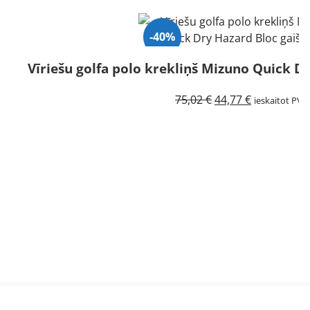
-40%
Vīriešu golfa polo krekliņš Mizuno Quick Dry
Original
Current
75,02
€
44,77
€
ieskaitot PVN
price
price
was:
is:
75,02 €.
44,77 €.