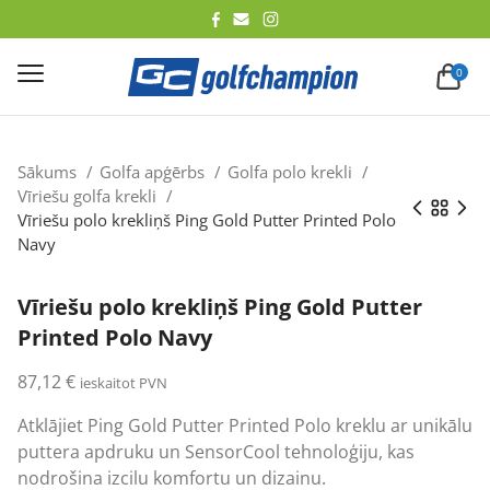
lēt
0
Sākums
Golfa apģērbs
Golfa polo krekli
Vīriešu golfa krekli
Vīriešu polo krekliņš Ping Gold Putter Printed Polo
Navy
Vīriešu polo krekliņš Ping Gold Putter
Printed Polo Navy
87,12
€
ieskaitot PVN
Atklājiet Ping Gold Putter Printed Polo kreklu ar unikālu
puttera apdruku un SensorCool tehnoloģiju, kas
nodrošina izcilu komfortu un dizainu.