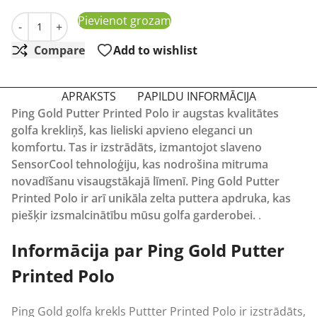
Vīriešu polo krekliņš Ping Gold Putter Printed Polo Nav
Pievienot grozam
-
+
Compare
Add to wishlist
APRAKSTS
PAPILDU INFORMĀCIJA
Ping Gold Putter Printed Polo ir augstas kvalitātes
golfa krekliņš, kas lieliski apvieno eleganci un
komfortu. Tas ir izstrādāts, izmantojot slaveno
SensorCool tehnoloģiju, kas nodrošina mitruma
novadīšanu visaugstākajā līmenī. Ping Gold Putter
Printed Polo ir arī unikāla zelta puttera apdruka, kas
piešķir izsmalcinātību mūsu golfa garderobei.
.
Informācija par Ping Gold Putter
Printed Polo
Ping Gold golfa krekls
Puttter
Printed Polo ir izstrādāts,