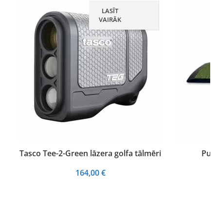
LASĪT
VAIRĀK
Tasco Tee-2-Green lāzera golfa tālmēri
Pure
164,00
€