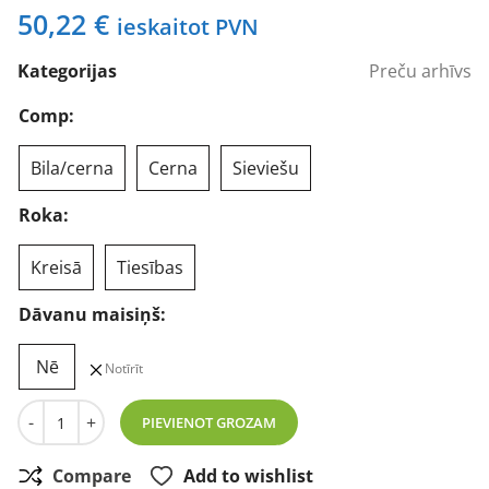
50,22
€
ieskaitot PVN
Kategorijas
Preču arhīvs
Comp:
Bila/cerna
Cerna
Sieviešu
Roka:
Kreisā
Tiesības
Dāvanu maisiņš:
Nē
Notīrīt
Tumšs komplekts 10 gab. daudzums
-
+
PIEVIENOT GROZAM
Compare
Add to wishlist