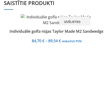
SAISTĪTIE PRODUKTI
IZVĒLIETIES
Individuālie golfa nūjas Taylor Made M2 Sandwedge
Price
84,70
€
–
89,54
€
ieskaitot PVN
range:
84,70 €
through
89,54 €