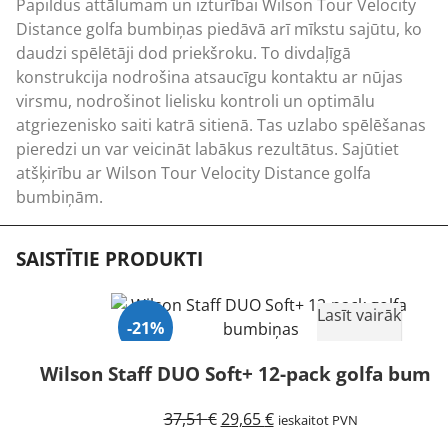
Papildus attālumam un izturībai Wilson Tour Velocity
Distance golfa bumbiņas piedāvā arī mīkstu sajūtu, ko
daudzi spēlētāji dod priekšroku. To divdaļīgā
konstrukcija nodrošina atsaucīgu kontaktu ar nūjas
virsmu, nodrošinot lielisku kontroli un optimālu
atgriezenisko saiti katrā sitienā. Tas uzlabo spēlēšanas
pieredzi un var veicināt labākus rezultātus. Sajūtiet
atšķirību ar Wilson Tour Velocity Distance golfa
bumbiņām.
SAISTĪTIE PRODUKTI
Lasīt vairāk
-21%
Wilson Staff DUO Soft+ 12-pack golfa bumb
Izpārdots
Original
Current
37,51
€
29,65
€
ieskaitot PVN
price
price