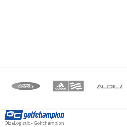
was:
is:
37,51 €.
29,65 €.
OlzaLogistic - Golfchampion