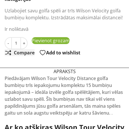
Uzlabojiet savu golfa spēli ar trīs Wilson Velocity golfa
bumbiņu komplektu. Izstrādātas maksimālai distancei!
Ir noliktavā
Trīs Wilson Tour Velocity Distance golfa bumbiņu kompl
Pievienot grozam
-
+
Compare
Add to wishlist
APRAKSTS
Piedāvājam Wilson Tour Velocity Distance golfa
bumbiņu trīs iepakojumu komplektu 15 bumbiņu
iepakojumā – ideāla izvēle golfa spēlētājiem, kuri vēlas
uzlabot savu spēli. Šīs bumbiņas nav tikai vēl viens
papildinājums jūsu golfa arsenālam, tās maina spēles
gaitu un sola augstu veiktspēju ar katru šāvienu.
.
Ar ko atšķiras Wilson Tour Velocity