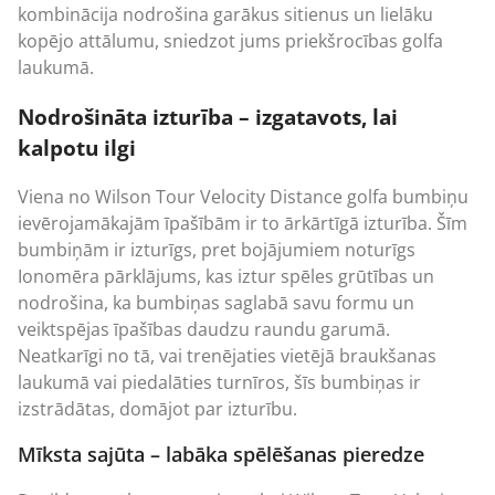
kombinācija nodrošina garākus sitienus un lielāku
kopējo attālumu, sniedzot jums priekšrocības golfa
laukumā.
Nodrošināta izturība – izgatavots, lai
kalpotu ilgi
Viena no Wilson Tour Velocity Distance golfa bumbiņu
ievērojamākajām īpašībām ir to ārkārtīgā izturība. Šīm
bumbiņām ir izturīgs, pret bojājumiem noturīgs
Ionomēra pārklājums, kas iztur spēles grūtības un
nodrošina, ka bumbiņas saglabā savu formu un
veiktspējas īpašības daudzu raundu garumā.
Neatkarīgi no tā, vai trenējaties vietējā braukšanas
laukumā vai piedalāties turnīros, šīs bumbiņas ir
izstrādātas, domājot par izturību.
Mīksta sajūta – labāka spēlēšanas pieredze