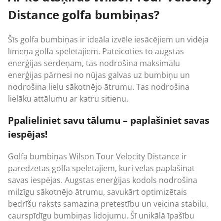
Distance golfa bumbiņas?
Šīs golfa bumbiņas ir ideāla izvēle iesācējiem un vidēja
līmeņa golfa spēlētājiem. Pateicoties to augstas
enerģijas serdeņam, tās nodrošina maksimālu
enerģijas pārnesi no nūjas galvas uz bumbiņu un
nodrošina lielu sākotnējo ātrumu. Tas nodrošina
lielāku attālumu ar katru sitienu.
Ppalieliniet savu tālumu – paplašiniet savas
iespējas!
Golfa bumbiņas
Wilson Tour Velocity Distance ir
paredzētas golfa spēlētājiem, kuri vēlas paplašināt
savas iespējas. Augstas enerģijas kodols nodrošina
milzīgu sākotnējo ātrumu, savukārt optimizētais
bedrīšu raksts samazina pretestību un veicina stabilu,
caurspīdīgu bumbiņas lidojumu. Šī unikālā īpašību