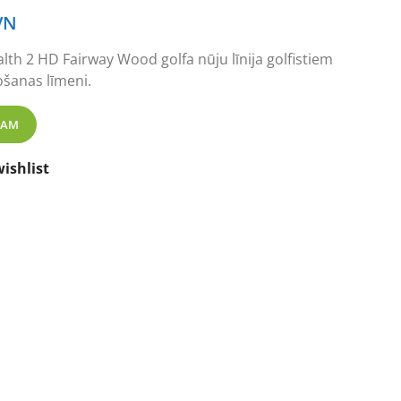
VN
lth 2 HD Fairway Wood golfa nūju līnija golfistiem
šanas līmeni.
dies Fairway Wood Ladies Golf Club (DEMO) daudzums
ZAM
ishlist