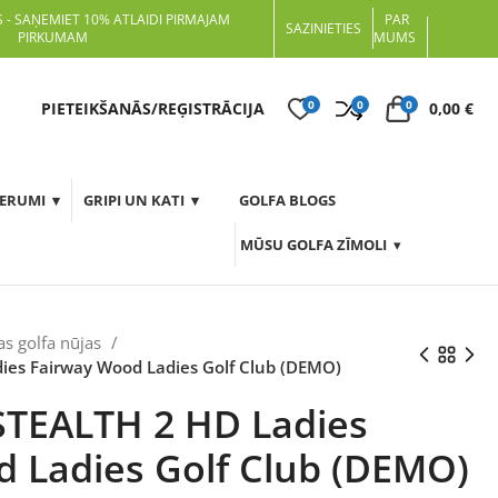
 - SAŅEMIET 10% ATLAIDI PIRMAJAM
PAR
SAZINIETIES
PIRKUMAM
MUMS
0
0
0
t
PIETEIKŠANĀS/REĢISTRĀCIJA
0,00
€
DERUMI
GRIPI UN KATI
GOLFA BLOGS
MŪSU GOLFA ZĪMOLI
as golfa nūjas
ies Fairway Wood Ladies Golf Club (DEMO)
STEALTH 2 HD Ladies
 Ladies Golf Club (DEMO)