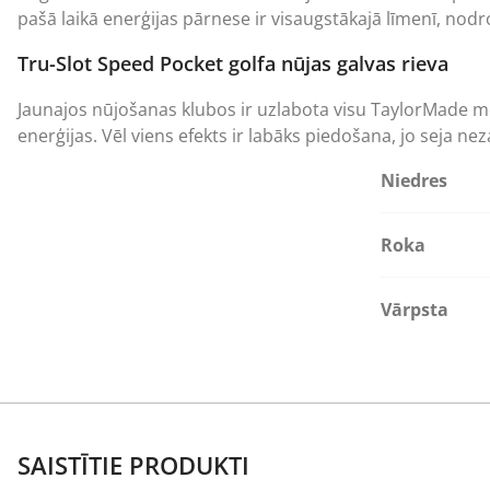
pašā laikā enerģijas pārnese ir visaugstākajā līmenī, nod
Tru-Slot Speed Pocket golfa nūjas galvas rieva
Jaunajos nūjošanas klubos ir uzlabota visu TaylorMade mežu
enerģijas. Vēl viens efekts ir labāks piedošana, jo seja nez
Niedres
Roka
Vārpsta
SAISTĪTIE PRODUKTI