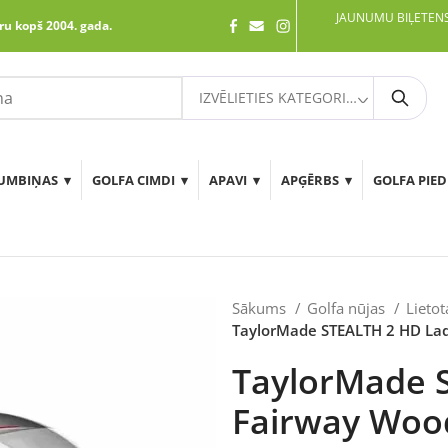
JAUNUMU BIĻETENS
ru kopš 2004. gada.
IZVĒLIETIES KATEGORIJU
Meklē
UMBIŅAS
GOLFA CIMDI
APAVI
APĢĒRBS
GOLFA PIE
Sākums
Golfa nūjas
Lietot
TaylorMade STEALTH 2 HD Lad
TaylorMade 
Fairway Wood