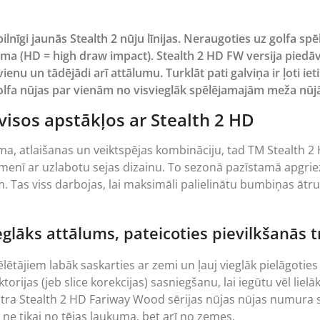
nīgi jaunās Stealth 2 nūju līnijas. Neraugoties uz golfa spē
uma (HD = high draw impact). Stealth 2 HD FW versija pied
enu un tādējādi arī attālumu. Turklāt pati galviņa ir ļoti iet
olfa nūjas par vienām no visvieglāk spēlējamajām meža nūj
isos apstākļos ar Stealth 2 HD
a, atlaišanas un veiktspējas kombināciju, tad TM Stealth 2 H
līmenī ar uzlabotu sejas dizainu. To sezonā pazīstamā apgr
 Tas viss darbojas, lai maksimāli palielinātu bumbiņas ātru
glāks attālums, pateicoties pievilkšanās tr
lētājiem labāk saskarties ar zemi un ļauj vieglāk pielāgoties k
orijas (jeb slice korekcijas) sasniegšanu, lai iegūtu vēl liel
katra Stealth 2 HD Fariway Wood sērijas nūjas nūjas numura 
 ne tikai no tējas laukuma, bet arī no zemes.