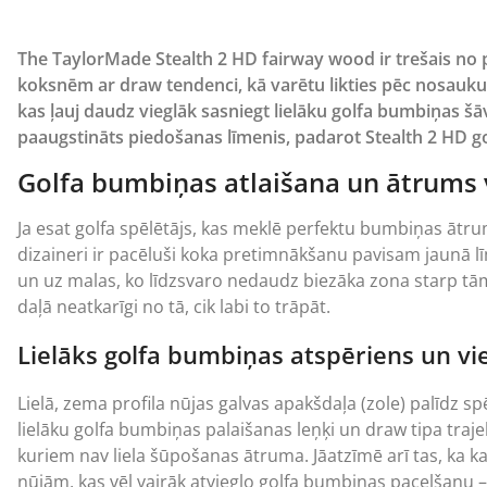
The TaylorMade Stealth 2 HD fairway wood ir trešais no pil
koksnēm ar draw tendenci, kā varētu likties pēc nosauk
kas ļauj daudz vieglāk sasniegt lielāku golfa bumbiņas šāvi
paaugstināts piedošanas līmenis, padarot Stealth 2 HD g
Golfa bumbiņas atlaišana un ātrums v
Ja esat golfa spēlētājs, kas meklē perfektu bumbiņas ātrum
dizaineri ir pacēluši koka pretimnākšanu pavisam jaunā 
un uz malas, ko līdzsvaro nedaudz biezāka zona starp tām.
daļā neatkarīgi no tā, cik labi to trāpāt.
Lielāks golfa bumbiņas atspēriens un vie
Lielā, zema profila nūjas galvas apakšdaļa (zole) palīdz spē
lielāku golfa bumbiņas palaišanas leņķi un draw tipa trajekt
kuriem nav liela šūpošanas ātruma. Jāatzīmē arī tas, ka 
nūjām, kas vēl vairāk atvieglo golfa bumbiņas pacelšanu –