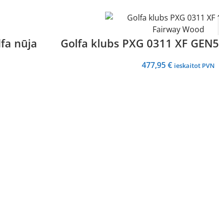
fa nūja
Golfa klubs PXG 0311 XF GEN
477,95
€
ieskaitot PVN