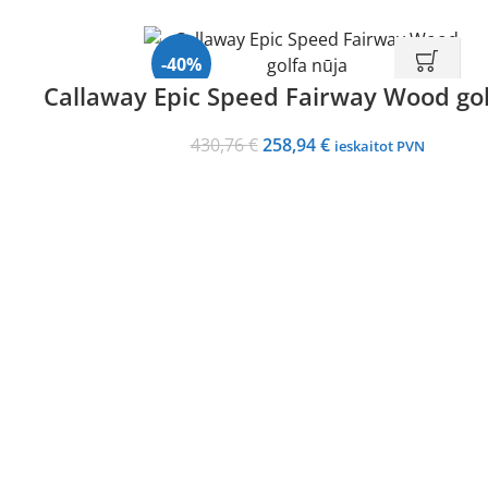
-40%
Callaway Epic Speed Fairway Wood gol
Original
Current
430,76
€
258,94
€
ieskaitot PVN
price
price
was:
is:
430,76 €.
258,94 €.