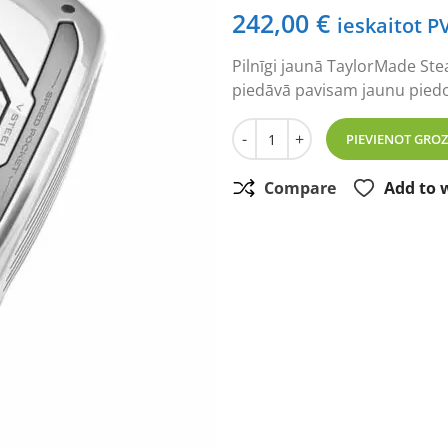
242,00
€
ieskaitot P
Pilnīgi jaunā TaylorMade Stea
piedāvā pavisam jaunu piedo
TaylorMade STEALTH 2 HD La
-
+
PIEVIENOT GRO
Compare
Add to w