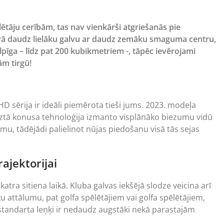
lētāju cerībām, tas nav vienkārši atgriešanās pie
āvā daudz lielāku galvu ar daudz zemāku smaguma centru,
ilpīga – līdz pat 200 kubikmetriem -, tāpēc ievērojami
ām tirgū!
D sērija ir ideāli piemērota tieši jums. 2023. modeļa
ieztā konusa tehnoloģija izmanto visplānāko biezumu vidū
mu, tādējādi palielinot nūjas piedošanu visā tās sejas
ajektorijai
atra sitiena laikā. Kluba galvas iekšējā slodze veicina arī
āku attālumu, pat golfa spēlētājiem vai golfa spēlētājiem,
standarta leņķi ir nedaudz augstāki nekā parastajām