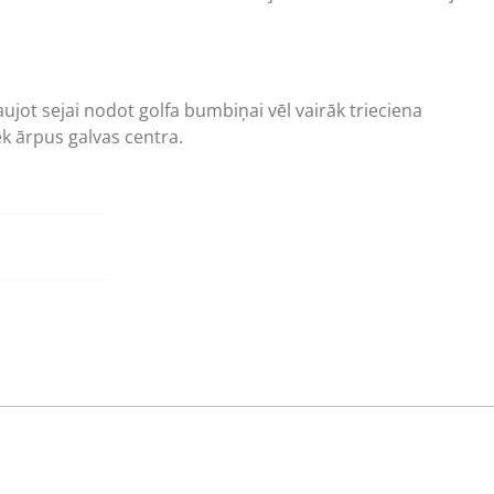
ujot sejai nodot golfa bumbiņai vēl vairāk trieciena
iek ārpus galvas centra.