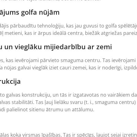
inājums golfa nūjām
jis pārbaudītu tehnoloģiju, kas jau guvusi to golfa spēlētāju
metieni, kas ir ārpus ideālā centra, biežāk atgriežas pareiz
bu un vieglāku mijiedarbību ar zemi
es, kas ievērojami pārvieto smaguma centru. Tas ievērojami 
a nūjas galvai vieglāk iziet cauri zemei, kas ir noderīgi, izpil
rukcija
to galvas konstrukciju, un tās ir izgatavotas no vairākiem d
alvas stabilitāti. Tas ļauj lielāku svaru (t. i., smaguma centr
di palielinot sitienu ātrumu un attālumu.
 koka virsmas īpašības. Tas ir spēcīgs, ļaujot sejai izretin