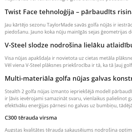
Twist Face tehnoloģija – pārbaudīts ris
Jau kārtējo sezonu TaylorMade savās golfa nūjās ir iestrādā
piedošanu. Jauno koka nūju mainīgās sejas ģeometrijas dēļ 
V-Steel slodze nodrošina lielāku atlaidī
Visa nūjas apakšdaļa ir novietota uz cietas metāla plāksn
Vēl viena V-Steel plāksnes priekšrocība ir tā, ka tā ļauj golf
Multi-materiāla golfa nūjas galvas konst
Stealth 2 golfa nūjas izmanto iepriekšējā modelī pārbaudī
ir ļāvis ievērojami samazināt svaru, vienlaikus palielinot g
efektīvāku enerģijas pārnesi no galvas uz bumbiņu, tādējā
C300 tērauda virsma
Augstas kvalitātes tērauda sakausējums nodrošina optimālas