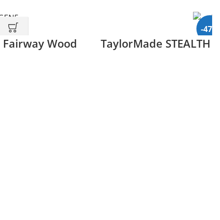
-47%
5 Fairway Wood
TaylorMade STEALTH H
Izpārdo
8