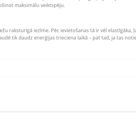
rošinot maksimālu veiktspēju.
 raksturīgā iezīme. Pēc ievietošanas tā ir vēl elastīgāka, ļa
audē tik daudz enerģijas trieciena laikā – pat tad, ja tas not