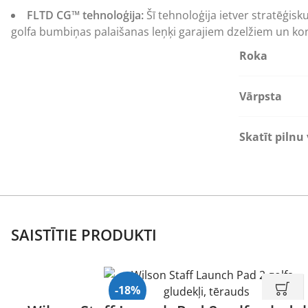
FLTD CG™ tehnoloģija:
Šī tehnoloģija ietver stratēģis
golfa bumbiņas palaišanas leņķi garajiem dzelžiem un ko
Roka
Vārpsta
Skatīt pilnu 
SAISTĪTIE PRODUKTI
-18%