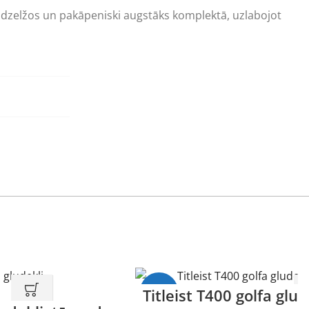
s dzelžos un pakāpeniski augstāks komplektā, uzlabojot
-7%
Titleist T400 golfa glud