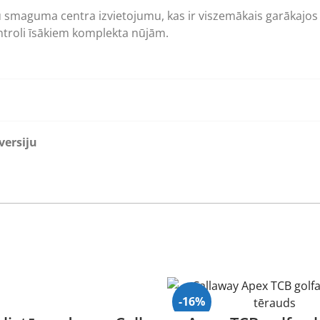
ku smaguma centra izvietojumu, kas ir viszemākais garākajo
ntroli īsākiem komplekta nūjām.
versiju
-16%