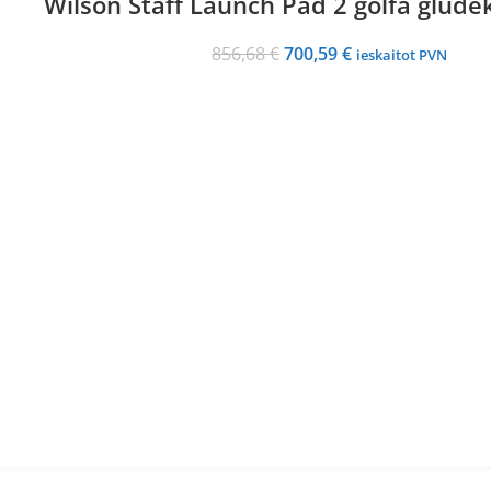
Wilson Staff Launch Pad 2 golfa gludek
Original
Current
856,68
€
700,59
€
ieskaitot PVN
price
price
was:
is:
856,68 €.
700,59 €.