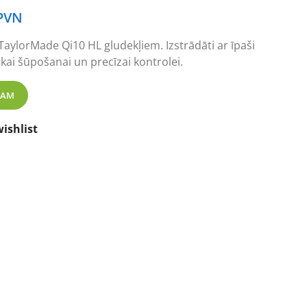
 PVN
 TaylorMade Qi10 HL gludekļiem. Izstrādāti ar īpaši
ai šūpošanai un precīzai kontrolei.
dekļi, grafīts daudzums
ZAM
ishlist