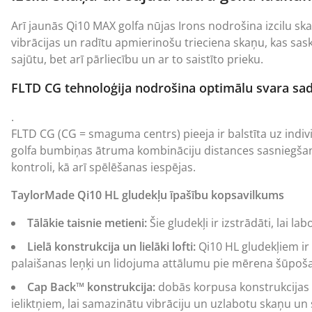
Arī jaunās Qi10 MAX golfa nūjas Irons nodrošina izcilu sk
vibrācijas un radītu apmierinošu trieciena skaņu, kas sask
sajūtu, bet arī pārliecību un ar to saistīto prieku.
FLTD CG tehnoloģija nodrošina optimālu svara sad
.
FLTD CG (CG = smaguma centrs) pieeja ir balstīta uz indi
golfa bumbiņas ātruma kombināciju distances sasniegšanai. 
kontroli, kā arī spēlēšanas iespējas.
TaylorMade Qi10 HL gludekļu īpašību kopsavilkums
Tālākie taisnie metieni:
Šie gludekļi ir izstrādāti, lai 
Lielā konstrukcija un lielāki lofti:
Qi10 HL gludekļiem ir s
palaišanas leņķi un lidojuma attālumu pie mērena šūpoš
Cap Back™ konstrukcija:
dobās korpusa konstrukcijas 
ieliktņiem, lai samazinātu vibrāciju un uzlabotu skaņu un 