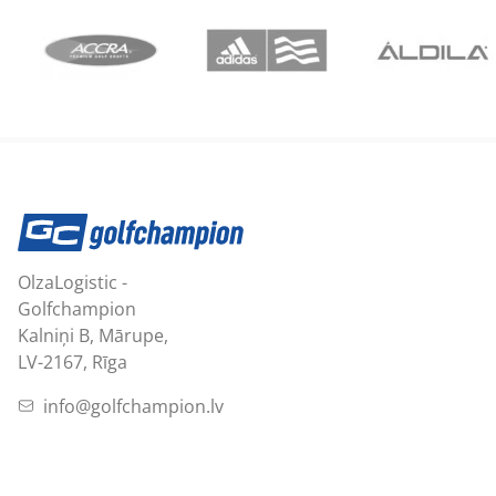
OlzaLogistic -
Golfchampion
Kalniņi B, Mārupe,
LV-2167, Rīga
info@golfchampion.lv