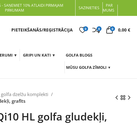
 - SAŅEMIET 10% ATLAIDI PIRMAJAM
PAR
SAZINIETIES
PIRKUMAM
MUMS
0
0
0
t
PIETEIKŠANĀS/REĢISTRĀCIJA
0,00
€
DERUMI
GRIPI UN KATI
GOLFA BLOGS
MŪSU GOLFA ZĪMOLI
- golfa dzelžu komplekti
kļi, grafīts
i10 HL golfa gludekļi,