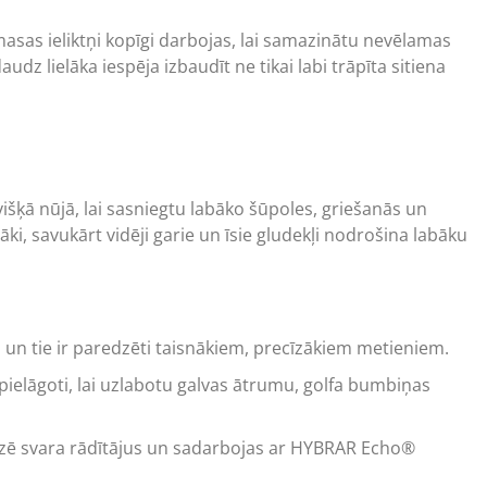
asas ieliktņi kopīgi darbojas, lai samazinātu nevēlamas
z lielāka iespēja izbaudīt ne tikai labi trāpīta sitiena
šķā nūjā, lai sasniegtu labāko šūpoles, griešanās un
i, savukārt vidēji garie un īsie gludekļi nodrošina labāku
i, un tie ir paredzēti taisnākiem, precīzākiem metieniem.
s pielāgoti, lai uzlabotu galvas ātrumu, golfa bumbiņas
izē svara rādītājus un sadarbojas ar HYBRAR Echo®