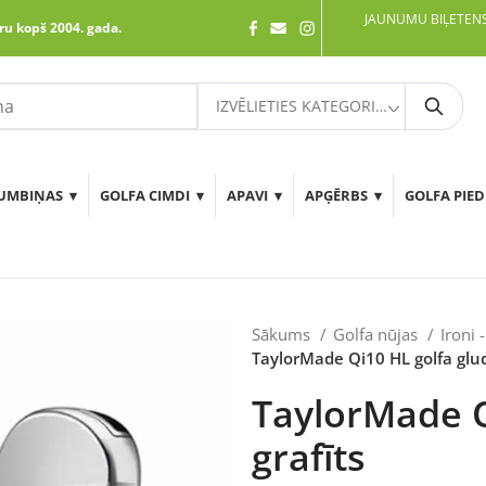
JAUNUMU BIĻETENS
ru kopš 2004. gada.
IZVĒLIETIES KATEGORIJU
Meklē
UMBIŅAS
GOLFA CIMDI
APAVI
APĢĒRBS
GOLFA PIE
Sākums
Golfa nūjas
Ironi 
TaylorMade Qi10 HL golfa glude
TaylorMade Q
grafīts