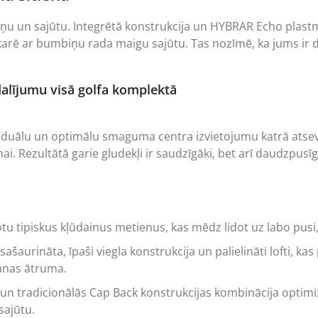
aņu un sajūtu. Integrētā konstrukcija un HYBRAR Echo plastm
arē ar bumbiņu rada maigu sajūtu. Tas nozīmē, ka jums ir daud
alījumu visā golfa komplektā
viduālu un optimālu smaguma centra izvietojumu katrā atsevi
Rezultātā garie gludekļi ir saudzīgāki, bet arī daudzpusīgāk
labotu tipiskus kļūdainus metienus, kas mēdz lidot uz labo pus
ašaurināta, īpaši viegla konstrukcija un palielināti lofti, ka
anas ātruma.
un tradicionālās Cap Back konstrukcijas kombinācija optim
sajūtu.