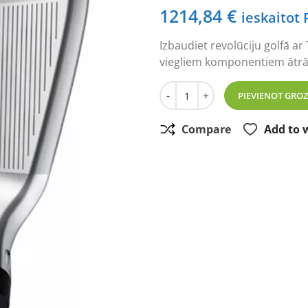
1214,84
€
ieskaitot
Izbaudiet revolūciju golfā ar
viegliem komponentiem ātrāk
TaylorMade Qi10 HL golfa glu
-
+
PIEVIENOT GRO
Compare
Add to w