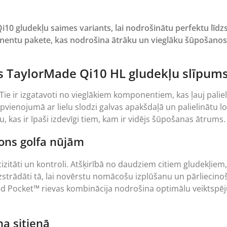
 Qi10 gludekļu saimes variants, lai nodrošinātu perfektu līd
entu pakete, kas nodrošina ātrāku un vieglāku šūpošanos, p
āts TaylorMade Qi10 HL gludekļu slīpum
 Tie ir izgatavoti no vieglākiem komponentiem, kas ļauj pali
vienojumā ar lielu slodzi galvas apakšdaļā un palielinātu lof
 kas ir īpaši izdevīgi tiem, kam ir vidējs šūpošanas ātrums.
rons golfa nūjām
cizitāti un kontroli. Atšķirībā no daudziem citiem gludekļiem
zstrādāti tā, lai novērstu nomācošu izplūšanu un pārliecinoši 
ed Pocket™ rievas kombinācija nodrošina optimālu veiktspē
ma sitienā