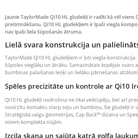
Jaunie TaylorMade Qi10 HL gludekļi ir radīti kā vēl viens
pretimnākšanu. Qi10 HL gludekļiem ir īpaši viegla kompon
nav īpaši liela šūpošanās ātruma.
Lielā svara konstrukcija un palielin
TaylorMade Qi10 HL gludekļiem ir ļoti viegla konstrukcija.
šūpoles vieglāku un ātrāku. Samazinātais kopējais svars ap
bumbiņas palaišanas leņķi un lielāku pārnešanas attālumu,
Spēles precizitāte un kontrole ar Qi10 I
Qi10 HL gludekļi nodrošina ne tikai veiktspēju, bet arī pre
novirzītu kontaktu starp seju un bumbiņu, šie gludekļi ir i
Stratēģiskā vaigu ģeometrijas, Cap Back™ dizaina un Spe
visiem komplekta nūjām.
Izcila skaņa un sajūta katrā golfa lauku