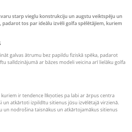
zsvaru starp vieglu konstrukciju un augstu veiktspēju un
adarot tos par ideālu izvēli golfa spēlētājiem, kuriem
s
elināt galvas ātrumu bez papildu fiziskā spēka, padarot
tu salīdzinājumā ar bāzes modeli veicina arī lielāku golfa
, kuriem ir tendence līkņoties pa labi ar ārpus centra
un atkārtoti izpildītu sitienus jūsu izvēlētajā virzienā.
ju un nodrošina taisnākus un atkārtojamākus sitienus