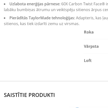
Uzlabota enerģijas pārnese:
60X Carbon Twist Face® ir 
labāku bumbiņas ātrumu un veiktspēju sitienos ārpus cen
Pierādītās TaylorMade tehnoloģijas:
Adapteris, kas ļau
sitienos, kas tiek izdarīti zemu uz virsmas.
Roka
Vārpsta
Loft
SAISTĪTIE PRODUKTI