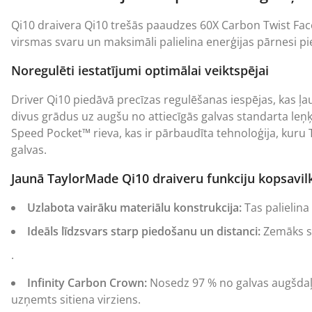
Qi10 draivera Qi10 trešās paaudzes 60X Carbon Twist Face®
virsmas svaru un maksimāli palielina enerģijas pārnesi pi
Noregulēti iestatījumi optimālai veiktspējai
Driver Qi10 piedāvā precīzas regulēšanas iespējas, kas ļau
divus grādus uz augšu no attiecīgās galvas standarta leņķ
Speed Pocket™ rieva, kas ir pārbaudīta tehnoloģija, kuru
galvas.
Jaunā TaylorMade Qi10 draiveru funkciju kopsavi
Uzlabota vairāku materiālu konstrukcija:
Tas palielina
Ideāls līdzsvars starp piedošanu un distanci:
Zemāks sm
.
Infinity Carbon Crown:
Nosedz 97 % no galvas augšdaļas
uzņemts sitiena virziens.