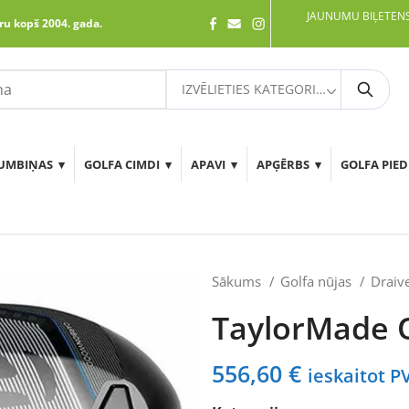
JAUNUMU BIĻETENS
ru kopš 2004. gada.
IZVĒLIETIES KATEGORIJU
Meklē
UMBIŅAS
GOLFA CIMDI
APAVI
APĢĒRBS
GOLFA PIE
Sākums
Golfa nūjas
Draiv
TaylorMade Q
556,60
€
ieskaitot P