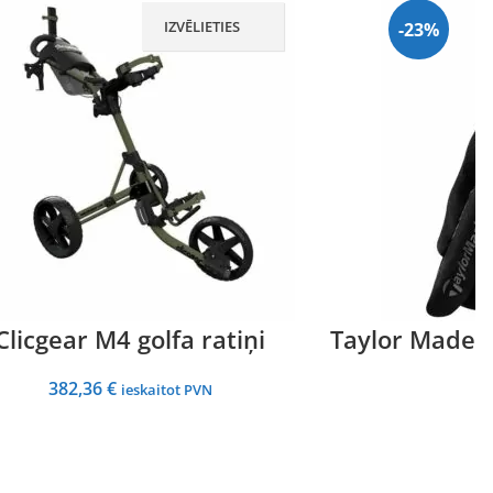
IZVĒLIETIES
-23%
Clicgear M4 golfa ratiņi
Taylor Made R
382,36
€
ieskaitot PVN