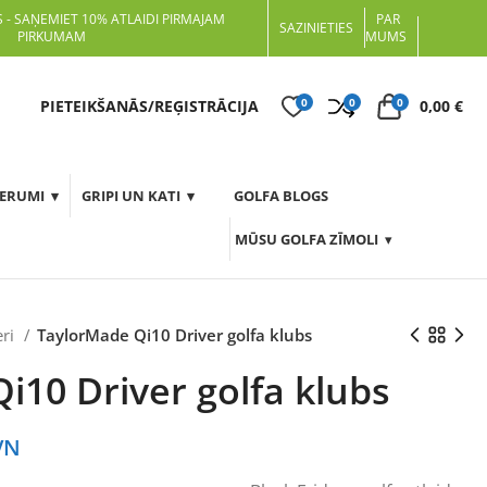
 - SAŅEMIET 10% ATLAIDI PIRMAJAM
PAR
SAZINIETIES
PIRKUMAM
MUMS
0
0
0
t
PIETEIKŠANĀS/REĢISTRĀCIJA
0,00
€
DERUMI
GRIPI UN KATI
GOLFA BLOGS
MŪSU GOLFA ZĪMOLI
eri
TaylorMade Qi10 Driver golfa klubs
i10 Driver golfa klubs
VN