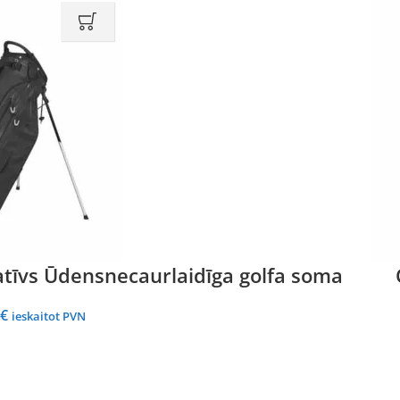
tīvs Ūdensnecaurlaidīga golfa soma
l
Current
€
ieskaitot PVN
price
is:
€.
251,68 €.