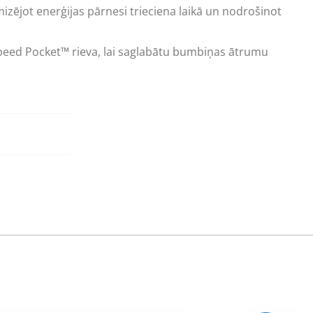
izējot enerģijas pārnesi trieciena laikā un nodrošinot
n Speed Pocket™ rieva, lai saglabātu bumbiņas ātrumu