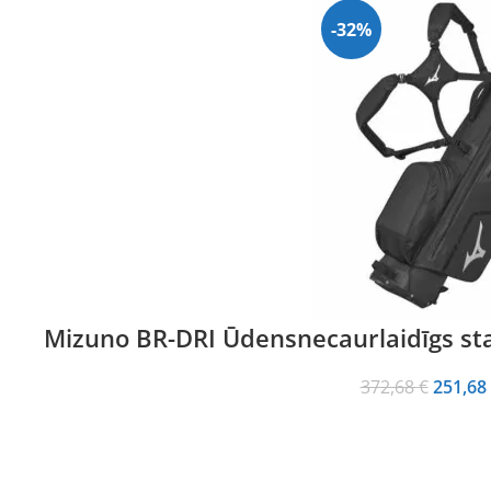
-32%
Mizuno BR-DRI Ūdensnecaurlaidīgs sta
Origina
372,68
€
251,68
price
was:
372,68 