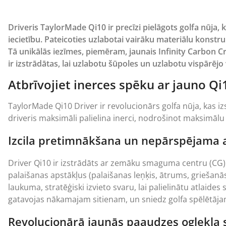
Driveris TaylorMade Qi10 ir precīzi pielāgots golfa nūja,
iecietību. Pateicoties uzlabotai vairāku materiālu konstr
Tā unikālās iezīmes, piemēram, jaunais Infinity Carbon C
ir izstrādātas, lai uzlabotu šūpoles un uzlabotu vispārējo
Atbrīvojiet inerces spēku ar jauno Qi
TaylorMade Qi10 Driver ir revolucionārs golfa nūja, kas 
driveris maksimāli palielina inerci, nodrošinot maksimāl
Izcila pretimnākšana un nepārspējama 
Driver Qi10 ir izstrādāts ar zemāku smaguma centru (CG)
palaišanas apstākļus (palaišanas leņķis, ātrums, griešanās
laukuma, stratēģiski izvieto svaru, lai palielinātu atlaides
gatavojas nākamajam sitienam, un sniedz golfa spēlētāja
Revolucionārā jaunās paaudzes oglekļa s