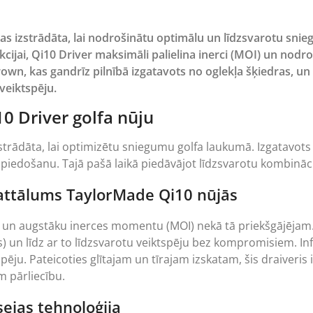
 kas izstrādāta, lai nodrošinātu optimālu un līdzsvarotu sni
ukcijai, Qi10 Driver maksimāli palielina inerci (MOI) un nod
rown, kas gandrīz pilnībā izgatavots no oglekļa šķiedras, 
 veiktspēju.
10 Driver golfa nūju
izstrādāta, lai optimizētu sniegumu golfa laukumā. Izgatav
u piedošanu. Tajā pašā laikā piedāvājot līdzsvarotu kombinā
attālums TaylorMade Qi10 nūjās
 un augstāku inerces momentu (MOI) nekā tā priekšgājējam.
) un līdz ar to līdzsvarotu veiktspēju bez kompromisiem. Inf
 spēju. Pateicoties glītajam un tīrajam izskatam, šis draiveris
m pārliecību.
ejas tehnoloģija