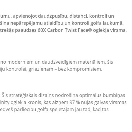
egumu, apvienojot daudzpusību, distanci, kontroli un
rošina nepārspējamu atlaidību un kontroli golfa laukumā.
un trešās paaudzes 60X Carbon Twist Face® oglekļa virsma,
ots no moderniem un daudzveidīgiem materiāliem, šis
ciju kontrolei, griezienam – bez kompromisiem.
 Šis stratēģiskais dizains nodrošina optimālus bumbiņas
inity oglekļa kronis, kas aizņem 97 % nūjas galvas virsmas
 iedveš pārliecību golfa spēlētājam jau tad, kad tas