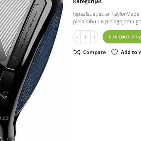
Kategorijas
Iepazīstieties ar TaylorMade
pielaidību un pielāgojamu go
TaylorMade Qi10 Driver gol
-
+
PIEVIENOT GRO
Compare
Add to w