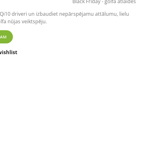
Black Friday - golfa atlaides
 Qi10 driveri un izbaudiet nepārspējamu attālumu, lielu
lfa nūjas veiktspēju.
fa klubs daudzums
ZAM
ishlist