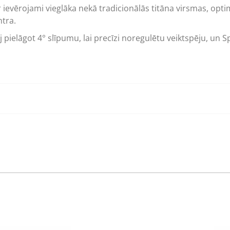
ievērojami vieglāka nekā tradicionālās titāna virsmas, optim
tra.
j pielāgot 4° slīpumu, lai precīzi noregulētu veiktspēju, u