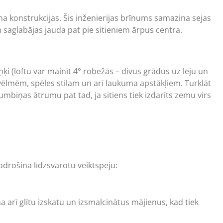
na konstrukcijas. Šis inženierijas brīnums samazina sejas
 saglabājas jauda pat pie sitieniem ārpus centra.
ķi (loftu var mainīt 4° robežās – divus grādus uz leju un
 vēlmēm, spēles stilam un arī laukuma apstākļiem. Turklāt
biņas ātrumu pat tad, ja sitiens tiek izdarīts zemu virs
rošina līdzsvarotu veiktspēju:
 arī glītu izskatu un izsmalcinātus mājienus, kad tiek