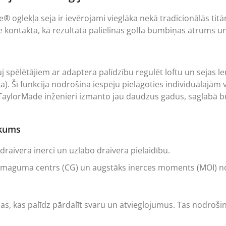
 oglekļa seja ir ievērojami vieglāka nekā tradicionālās titā
e kontakta, kā rezultātā palielinās golfa bumbiņas ātrums un
j spēlētājiem ar adaptera palīdzību regulēt loftu un sejas leņ
a). Šī funkcija nodrošina iespēju pielāgoties individuālajām
 TaylorMade inženieri izmanto jau daudzus gadus, saglabā bum
lkums
 draivera inerci un uzlabo draivera pielaidību.
aguma centrs (CG) un augstāks inerces moments (MOI) nod
, kas palīdz pārdalīt svaru un atvieglojumus. Tas nodrošina