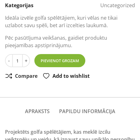
Kategorijas
Uncategorized
Ideāla izvēle golfa spēlētājiem, kuri vēlas ne tikai
uzlabot savu spēli, bet arī izcelties laukumā.
Pēc pasūtījuma veikšanas, gaidiet produktu
pieejamības apstiprinājumu.
Taylor Made SpeedSoft INK golfa bumbiņa (dažādas krās
-
+
PIEVIENOT GROZAM
Compare
Add to wishlist
APRAKSTS
PAPILDU INFORMĀCIJA
Projektēts golfa spēlētājiem, kas meklē izcilu
veiktspēju un veidu, kā izpaust savu unikālo personību