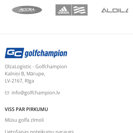
OlzaLogistic - Golfchampion
Kalniņi B, Mārupe,
LV-2167, Rīga
info@golfchampion.lv
VISS PAR PIRKUMU
Mūsu golfa zīmoli
Lietošanas noteikumu paraugs