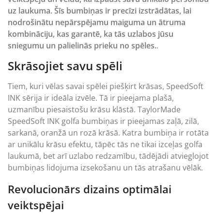
uz laukuma. Šīs bumbiņas ir precīzi izstrādātas, lai
nodrošinātu nepārspējamu maiguma un ātruma
kombināciju, kas garantē, ka tās uzlabos jūsu
sniegumu un palielinās prieku no spēles.
.
Skrāsojiet savu spēli
Tiem, kuri vēlas savai spēlei piešķirt krāsas, SpeedSoft
INK sērija ir ideāla izvēle. Tā ir pieejama plašā,
uzmanību piesaistošu krāsu klāstā. TaylorMade
SpeedSoft INK golfa bumbiņas ir pieejamas zaļā, zilā,
sarkanā, oranžā un rozā krāsā. Katra bumbiņa ir rotāta
ar unikālu krāsu efektu, tāpēc tās ne tikai izceļas golfa
laukumā, bet arī uzlabo redzamību, tādējādi atvieglojot
bumbiņas lidojuma izsekošanu un tās atrašanu vēlāk.
Revolucionārs dizains optimālai
veiktspējai