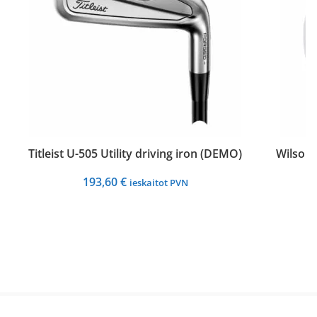
Titleist U-505 Utility driving iron (DEMO)
Wilson 
193,60
€
ieskaitot PVN