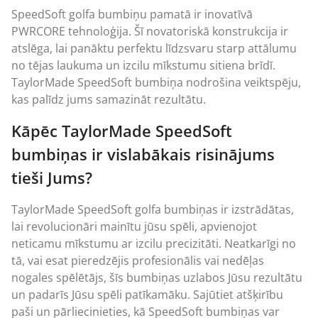
SpeedSoft golfa bumbiņu pamatā ir inovatīvā
PWRCORE tehnoloģija. Šī novatoriskā konstrukcija ir
atslēga, lai panāktu perfektu līdzsvaru starp attālumu
no tējas laukuma un izcilu mīkstumu sitiena brīdī.
TaylorMade SpeedSoft bumbiņa nodrošina veiktspēju,
kas palīdz jums samazināt rezultātu.
Kāpēc TaylorMade SpeedSoft
bumbiņas ir vislabākais risinājums
tieši Jums?
TaylorMade SpeedSoft golfa bumbiņas ir izstrādātas,
lai revolucionāri mainītu jūsu spēli, apvienojot
neticamu mīkstumu ar izcilu precizitāti. Neatkarīgi no
tā, vai esat pieredzējis profesionālis vai nedēļas
nogales spēlētājs, šīs bumbiņas uzlabos Jūsu rezultātu
un padarīs Jūsu spēli patīkamāku. Sajūtiet atšķirību
paši un pārliecinieties, kā SpeedSoft bumbiņas var