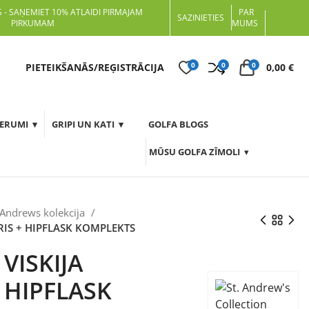
 - SAŅEMIET 10% ATLAIDI PIRMAJAM
PAR
SAZINIETIES
PIRKUMAM
MUMS
0
0
0
t
PIETEIKŠANĀS/REĢISTRĀCIJA
0,00
€
DERUMI
GRIPI UN KATI
GOLFA BLOGS
MŪSU GOLFA ZĪMOLI
 Andrews kolekcija
RIS + HIPFLASK KOMPLEKTS
VISKIJA
 HIPFLASK