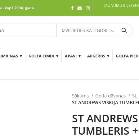
JAUNUMU BIĻETENS
ru kopš 2004. gada.
IZVĒLIETIES KATEGORIJU
Meklē
UMBIŅAS
GOLFA CIMDI
APAVI
APĢĒRBS
GOLFA PIE
Sākums
Golfa dāvanas
St.
ST ANDREWS VISKIJA TUMBLE
ST ANDREWS 
TUMBLERIS +