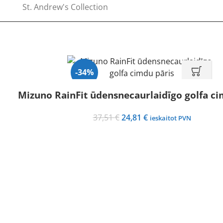
St. Andrew's Collection
-34%
Mizuno RainFit ūdensnecaurlaidīgo golfa ci
Original
Current
37,51
€
24,81
€
ieskaitot PVN
price
price
was:
is:
37,51 €.
24,81 €.