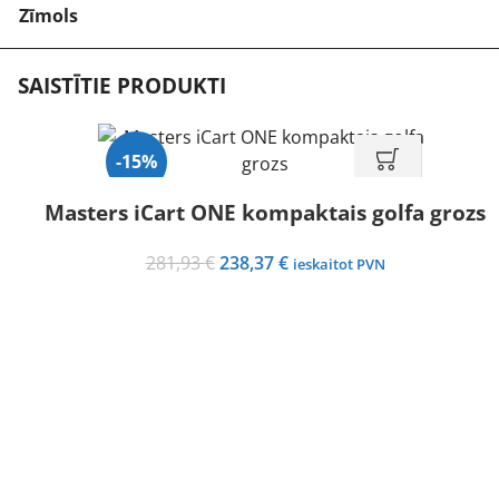
Zīmols
SAISTĪTIE PRODUKTI
-15%
Masters iCart ONE kompaktais golfa grozs
Original
Current
281,93
€
238,37
€
ieskaitot PVN
price
price
was:
is:
281,93 €.
238,37 €.