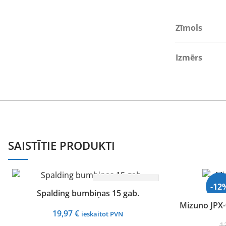
Zīmols
Izmērs
SAISTĪTIE PRODUKTI
IZVĒLIETIES
-12
Spalding bumbiņas 15 gab.
Mizuno JPX-9
19,97
€
ieskaitot PVN
Izpārd
1