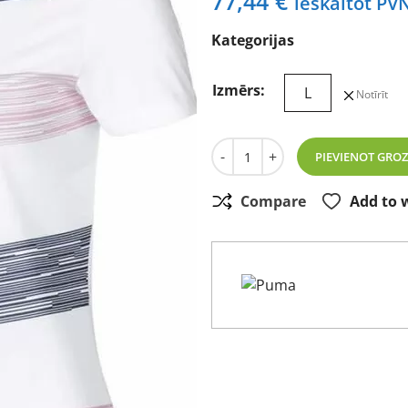
77,44
€
ieskaitot PV
Kategorijas
Izmērs:
L
Notīrīt
Puma Race Day Sieviešu Pol
-
+
PIEVIENOT GRO
Compare
Add to w