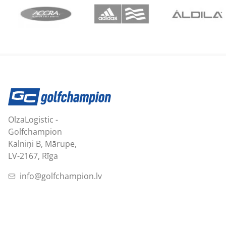
OlzaLogistic -
Golfchampion
Kalniņi B, Mārupe,
LV-2167, Rīga
info@golfchampion.lv