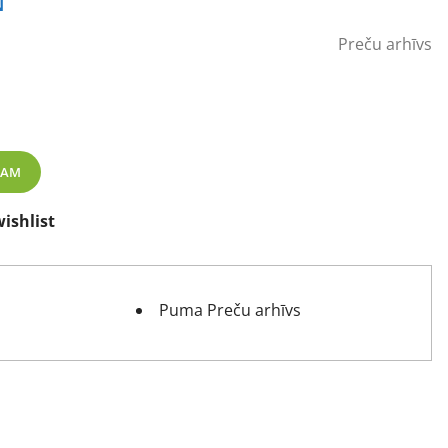
N
Preču arhīvs
o bāli rozā daudzums
ZAM
ishlist
Puma Preču arhīvs