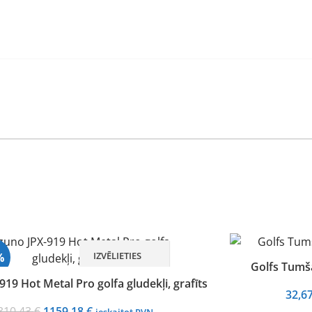
IZVĒLIETIES
%
Golfs Tumša
19 Hot Metal Pro golfa gludekļi, grafīts
32,6
ots
Original
Current
310,43
€
1159,18
€