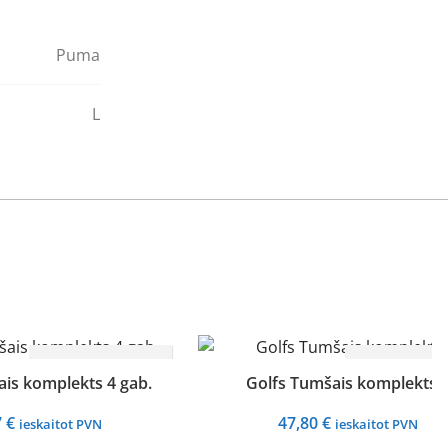
Puma
L
LASĪT
LASĪT
is komplekts 4 gab.
Golfs Tumšais komplekts 
VAIRĀK
VAIRĀK
7
€
47,80
€
ieskaitot PVN
ieskaitot PVN