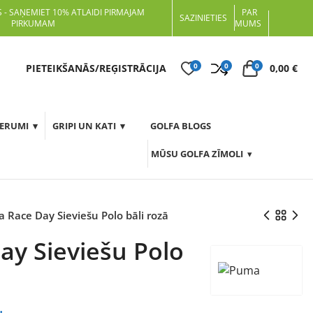
 - SAŅEMIET 10% ATLAIDI PIRMAJAM
PAR
SAZINIETIES
PIRKUMAM
MUMS
0
0
0
t
PIETEIKŠANĀS/REĢISTRĀCIJA
0,00
€
DERUMI
GRIPI UN KATI
GOLFA BLOGS
MŪSU GOLFA ZĪMOLI
 Race Day Sieviešu Polo bāli rozā
y Sieviešu Polo