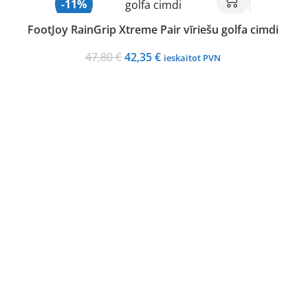
-11%
FootJoy RainGrip Xtreme Pair vīriešu golfa cimdi
Original
Current
47,80
€
42,35
€
ieskaitot PVN
price
price
was:
is:
47,80 €.
42,35 €.