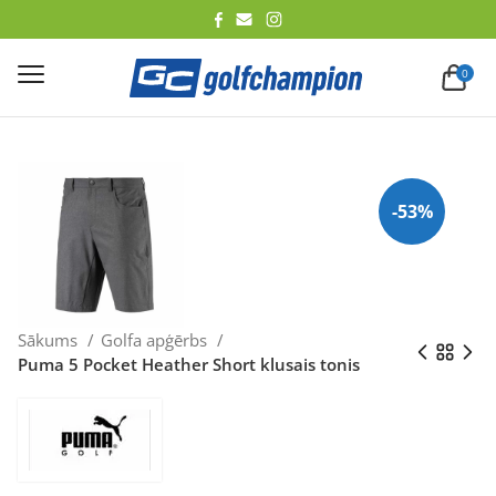
lēt
0
-53%
Sākums
Golfa apģērbs
Puma 5 Pocket Heather Short klusais tonis