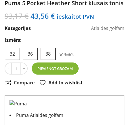
Puma 5 Pocket Heather Short klusais tonis
Original
Current
93,17
€
43,56
€
ieskaitot PVN
price
price
Kategorijas
Atlaides golfam
was:
is:
93,17 €.
43,56 €.
Izmērs:
32
36
38
Notīrīt
Puma 5 Pocket Heather Short klusais tonis daudzums
-
+
PIEVIENOT GROZAM
Compare
Add to wishlist
Puma Atlaides golfam