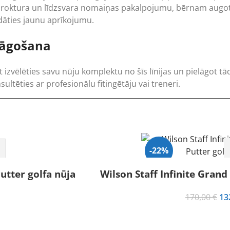
, roktura un līdzsvara nomaiņas pakalpojumu, bērnam augot. 
dāties jaunu aprīkojumu.
elāgošana
t izvēlēties savu nūju komplektu no šīs līnijas un pielāgot tāda
ltēties ar profesionālu fitingētāju vai treneri.
-22%
utter golfa nūja
Wilson Staff Infinite Grand
Izpārdots
Or
170,00
€
13
pr
wa