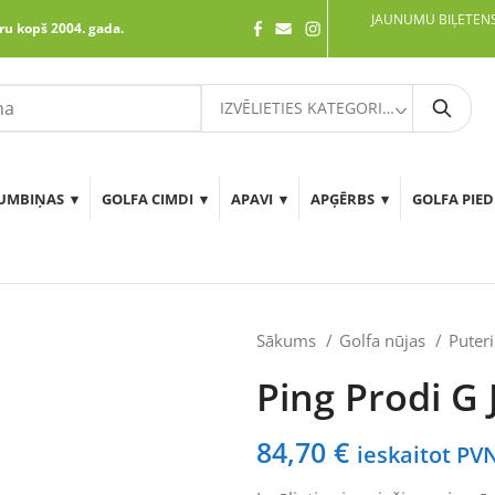
JAUNUMU BIĻETENS
ru kopš 2004. gada.
IZVĒLIETIES KATEGORIJU
Meklē
UMBIŅAS
GOLFA CIMDI
APAVI
APĢĒRBS
GOLFA PIE
Sākums
Golfa nūjas
Puter
Ping Prodi G 
84,70
€
ieskaitot PV