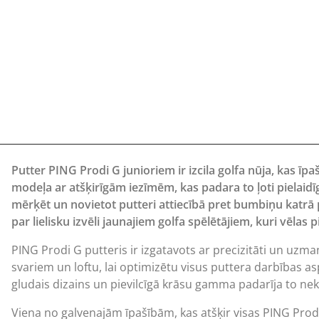
Putter PING Prodi G junioriem ir izcila golfa nūja, kas īp
modeļa ar atšķirīgām iezīmēm, kas padara to ļoti pielaidī
mērķēt un novietot putteri attiecībā pret bumbiņu katrā pu
par lielisku izvēli jaunajiem golfa spēlētājiem, kuri vēlas
PING Prodi G putteris ir izgatavots ar precizitāti un uzm
svariem un loftu, lai optimizētu visus puttera darbības a
gludais dizains un pievilcīgā krāsu gamma padarīja to neka
Viena no galvenajām īpašībām, kas atšķir visas PING Prodi