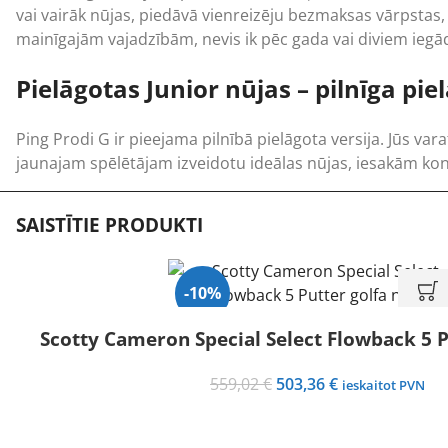
vai vairāk nūjas, piedāvā vienreizēju bezmaksas vārpstas
mainīgajām vajadzībām, nevis ik pēc gada vai diviem iegā
Pielāgotas Junior nūjas – pilnīga pi
Ping Prodi G ir pieejama pilnībā pielāgota versija. Jūs vara
jaunajam spēlētājam izveidotu ideālas nūjas, iesakām konsu
SAISTĪTIE PRODUKTI
-10%
Scotty Cameron Special Select Flowback 5 P
Original
Current
559,02
€
503,36
€
ieskaitot PVN
price
price
was:
is: