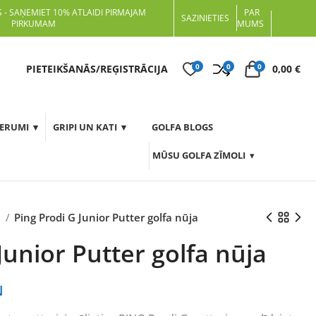
 - SAŅEMIET 10% ATLAIDI PIRMAJAM
PAR
SAZINIETIES
PIRKUMAM
MUMS
0
0
0
t
PIETEIKŠANĀS/REĢISTRĀCIJA
0,00
€
DERUMI
GRIPI UN KATI
GOLFA BLOGS
MŪSU GOLFA ZĪMOLI
i
Ping Prodi G Junior Putter golfa nūja
Junior Putter golfa nūja
N