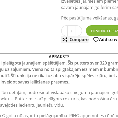
Izvēlieties jauniešiem piemēr
savam jaunajam golferim sas
Pēc pasūtījuma veikšanas, g
Ping Prodi G Junior Putter 
-
+
PIEVIENOT GRO
Compare
Add to wi
APRAKSTS
aši pielāgota jaunajiem spēlētājiem. Šis putters sver 320 gr
gu uz zaļumiem. Viena no tā spilgtākajām iezīmēm ir bumbiņas
ttī. Šī funkcija ne tikai uzlabo vispārējo spēles izjūtu, bet
 pilnveidot savas ielikšanas prasmes.
.
anību detaļām, nodrošinot vislabāko sniegumu jaunajiem golf
spektus. Putterim ir arī pielāgots rokturis, kas nodrošina ē
vējoties iecienītu jauniešu vidū.
 G golfa nūjas, ir to pielāgojamība. PING apņemoties rūpētie