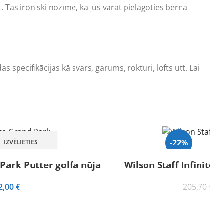
Tas ironiski nozīmē, ka jūs varat pielāgoties bērna
s specifikācijas kā svars, garums, rokturi, lofts utt. Lai
IZVĒLIETIES
-22%
 Park Putter golfa nūja
Wilson Staff Infinit
iginal
Current
O
2,00
€
205,70
€
ice
price
s:
is: