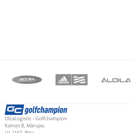
559,02 €.
503,36 €.
OlzaLogistic - Golfchampion
Kalniņi B, Mārupe,
LV-2167, Rīga