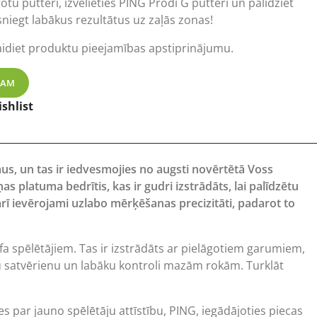
otu putteri, izvēlieties PING Prodi G putteri un palīdziet
niegt labākus rezultātus uz zaļās zonas!
aidiet produktu pieejamības apstiprinājumu.
golfa nūja daudzums
ZAM
shlist
amus, un tas ir iedvesmojies no augsti novērtētā Voss
 platuma bedrītis, kas ir gudri izstrādāts, lai palīdzētu
 arī ievērojami uzlabo mērķēšanas precizitāti, padarot to
a spēlētājiem. Tas ir izstrādāts ar pielāgotiem garumiem,
rtu satvērienu un labāku kontroli mazām rokām. Turklāt
s par jauno spēlētāju attīstību, PING, iegādājoties piecas